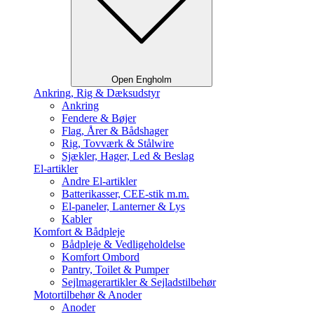
Open Engholm
Ankring, Rig & Dæksudstyr
Ankring
Fendere & Bøjer
Flag, Årer & Bådshager
Rig, Tovværk & Stålwire
Sjækler, Hager, Led & Beslag
El-artikler
Andre El-artikler
Batterikasser, CEE-stik m.m.
El-paneler, Lanterner & Lys
Kabler
Komfort & Bådpleje
Bådpleje & Vedligeholdelse
Komfort Ombord
Pantry, Toilet & Pumper
Sejlmagerartikler & Sejladstilbehør
Motortilbehør & Anoder
Anoder