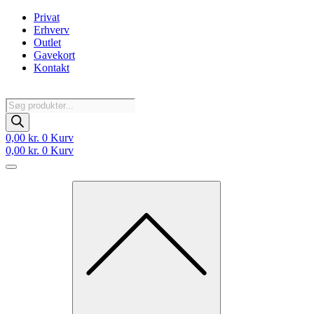
Videre
Privat
til
Erhverv
indhold
Outlet
Gavekort
Kontakt
Products
search
0,00
kr.
0
Kurv
0,00
kr.
0
Kurv