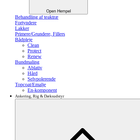
Open Hempel
Behandling af teaktræ
Fortyndere
Lakker
Primere/Grundere, Fillers
Bådpleje
Clean
Protect
Renew
Bundmaling
Ablativ
Hård
Selvpolerende
Topcoat/Emalje
En-komponent
Ankering, Rig & Dæksudstyr