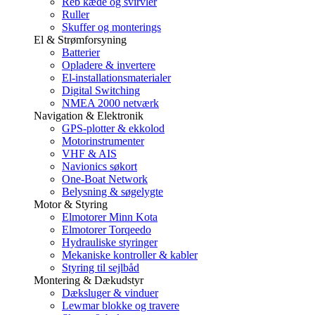
Reb kæde og svirvler
Ruller
Skuffer og monterings
El & Strømforsyning
Batterier
Opladere & invertere
El-installationsmaterialer
Digital Switching
NMEA 2000 netværk
Navigation & Elektronik
GPS-plotter & ekkolod
Motorinstrumenter
VHF & AIS
Navionics søkort
One-Boat Network
Belysning & søgelygte
Motor & Styring
Elmotorer Minn Kota
Elmotorer Torqeedo
Hydrauliske styringer
Mekaniske kontroller & kabler
Styring til sejlbåd
Montering & Dækudstyr
Dæksluger & vinduer
Lewmar blokke og travere