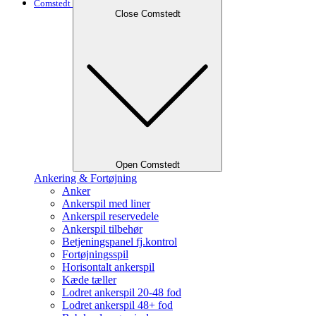
Comstedt
Close Comstedt
Open Comstedt
Ankering & Fortøjning
Anker
Ankerspil med liner
Ankerspil reservedele
Ankerspil tilbehør
Betjeningspanel fj.kontrol
Fortøjningsspil
Horisontalt ankerspil
Kæde tæller
Lodret ankerspil 20-48 fod
Lodret ankerspil 48+ fod