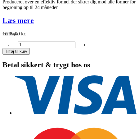
Produceret over en effektiv formel der sikrer dig mod alle former for
begroning op til 24 måneder
Læs mere
1.299,00
kr.
inkl. moms
Jotun
-
+
non-
Tilføj til kurv
stop
supreme
Betal sikkert & trygt hos os
sort
2.5
ltr
antal