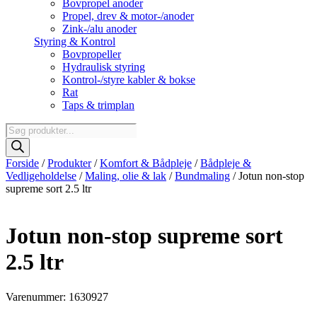
Bovpropel anoder
Propel, drev & motor-/anoder
Zink-/alu anoder
Styring & Kontrol
Bovpropeller
Hydraulisk styring
Kontrol-/styre kabler & bokse
Rat
Taps & trimplan
Products
search
Forside
/
Produkter
/
Komfort & Bådpleje
/
Bådpleje &
Vedligeholdelse
/
Maling, olie & lak
/
Bundmaling
/ Jotun non-stop
supreme sort 2.5 ltr
Jotun non-stop supreme sort
2.5 ltr
Varenummer: 1630927