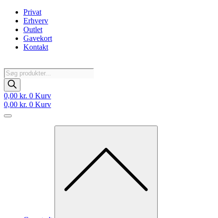
Videre
Privat
til
Erhverv
indhold
Outlet
Gavekort
Kontakt
Products
search
0,00
kr.
0
Kurv
0,00
kr.
0
Kurv