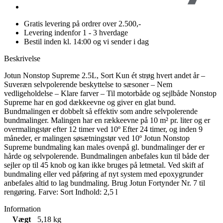
Gratis levering på ordrer over 2.500,-
Levering indenfor 1 - 3 hverdage
Bestil inden kl. 14:00 og vi sender i dag
Beskrivelse
Jotun Nonstop Supreme 2.5L, Sort Kun ét strøg hvert andet år –
Suveræn selvpolerende beskyttelse to sæsoner – Nem
vedligeholdelse – Klare farver – Til motorbåde og sejlbåde Nonstop
Supreme har en god dækkeevne og giver en glat bund.
Bundmalingen er dobbelt så effektiv som andre selvpolerende
bundmalinger. Malingen har en rækkeevne på 10 m² pr. liter og er
overmalingstør efter 12 timer ved 10º Efter 24 timer, og inden 9
måneder, er malingen søsætningstør ved 10º Jotun Nonstop
Supreme bundmaling kan males ovenpå gl. bundmalinger der er
hårde og selvpolerende. Bundmalingen anbefales kun til både der
sejler op til 45 knob og kan ikke bruges på letmetal. Ved skift af
bundmaling eller ved påføring af nyt system med epoxygrunder
anbefales altid to lag bundmaling. Brug Jotun Fortynder Nr. 7 til
rengøring. Farve: Sort Indhold: 2,5 l
Information
Vægt
5,18 kg