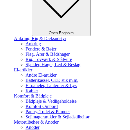
Open Engholm
Ankring, Rig & Dæksudstyr
Ankring
Fendere & Bøjer
Flag, Årer & Bådshager
Rig, Tovværk & Stålwire
Sjækler, Hager, Led & Beslag
El-artikler
Andre El-artikler
Batterikasser, CEE-stik m.m.
El-paneler, Lanterner & Lys
Kabler
Komfort & Bådpleje
Bådpleje & Vedligeholdelse
Komfort Ombord
Pantry, Toilet & Pumper
Sejlmagerartikler & Sejladstilbehør
Motortilbehør & Anoder
Anoder