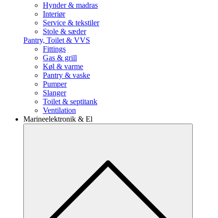
Hynder & madras
Interiør
Service & tekstiler
Stole & sæder
Pantry, Toilet & VVS
Fittings
Gas & grill
Køl & varme
Pantry & vaske
Pumper
Slanger
Toilet & septitank
Ventilation
Marineelektronik & El