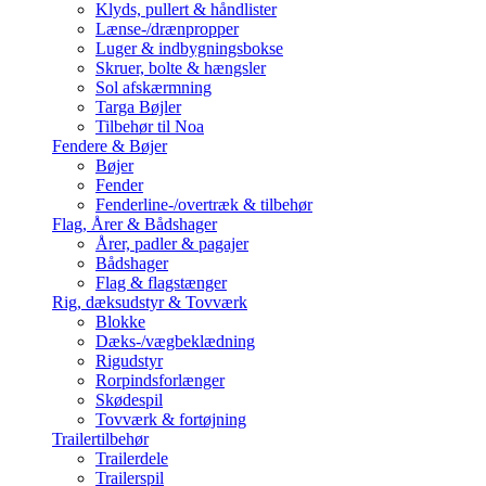
Klyds, pullert & håndlister
Lænse-/drænpropper
Luger & indbygningsbokse
Skruer, bolte & hængsler
Sol afskærmning
Targa Bøjler
Tilbehør til Noa
Fendere & Bøjer
Bøjer
Fender
Fenderline-/overtræk & tilbehør
Flag, Årer & Bådshager
Årer, padler & pagajer
Bådshager
Flag & flagstænger
Rig, dæksudstyr & Tovværk
Blokke
Dæks-/vægbeklædning
Rigudstyr
Rorpindsforlænger
Skødespil
Tovværk & fortøjning
Trailertilbehør
Trailerdele
Trailerspil