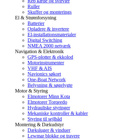
Reb kæde og svirvler
Ruller
Skuffer og monterings
El & Strømforsyning
Batterier
Opladere & invertere
El-installationsmaterialer
Digital Switching
NMEA 2000 netværk
Navigation & Elektronik
GPS-plotter & ekkolod
Motorinstrumenter
VHF & AIS
Navionics søkort
One-Boat Network
Belysning & søgelygte
Motor & Styring
Elmotorer Minn Kota
Elmotorer Torqeedo
Hydrauliske styringer
Mekaniske kontroller & kabler
Styring til sejlbåd
Montering & Dækudstyr
Dæksluger & vinduer
Lewmar blokke og travere