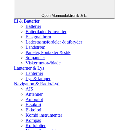
Open Marineelektronik & El
El & Batterier
Batterier
Batterilader & inverter
El signal horn
Ladestrømsfordeler & afbryder
Landstrøm
Paneler, kontakter & stik
Solpaneler
Viskermotor-/blade
Lanterner & Lys
Lanterner
Lys & lamper
Navigation & Radio/Lyd
AIS
Antenner
Autopilot
E-søkort
Ekkolod
Kombi instrumenter
Kompas
Kortplotter