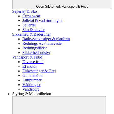
Open Sikkerhed, Vandsport & Fritid
Sejlertøj & Sko
Crew wear
Jolletøj & våd-/tørdragter
Sejlertøj
Sko & støvler
Sikkerhed & Badestiger
Bade-/stævnstiger & platform
Rednings-/svømmeveste
Redningsflåder
Sikkerhedsudstyr
Vandsport & Fritid
Diverse fritid
El-motor
Fiskestænger & Grej
Gummibåde
Luftpumper
Våddragter
Vandsport
Styring & Motortilbehør