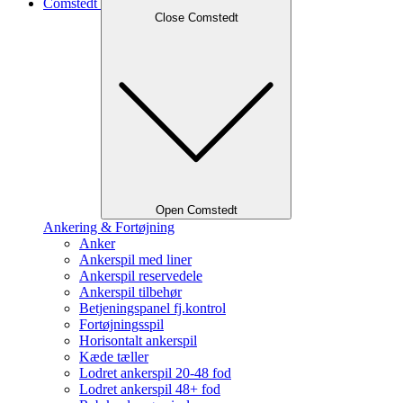
Comstedt
Close Comstedt
Open Comstedt
Ankering & Fortøjning
Anker
Ankerspil med liner
Ankerspil reservedele
Ankerspil tilbehør
Betjeningspanel fj.kontrol
Fortøjningsspil
Horisontalt ankerspil
Kæde tæller
Lodret ankerspil 20-48 fod
Lodret ankerspil 48+ fod