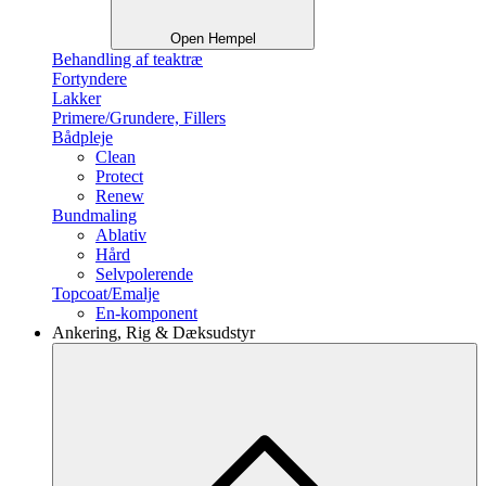
Open Hempel
Behandling af teaktræ
Fortyndere
Lakker
Primere/Grundere, Fillers
Bådpleje
Clean
Protect
Renew
Bundmaling
Ablativ
Hård
Selvpolerende
Topcoat/Emalje
En-komponent
Ankering, Rig & Dæksudstyr