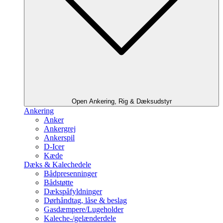
Open Ankering, Rig & Dæksudstyr
Ankering
Anker
Ankergrej
Ankerspil
D-Icer
Kæde
Dæks & Kalechedele
Bådpresenninger
Bådstøtte
Dækspåfyldninger
Dørhåndtag, låse & beslag
Gasdæmpere/Lugeholder
Kaleche-/gelænderdele