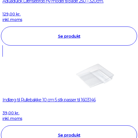
Aquaquick Lænseprop ny model til både 250 – 320cm.
129,00
kr.
inkl. moms
Se produkt
Indlæg til Rullebakke 10 cm 5 stk passer til 1603146
39,00
kr.
inkl. moms
Se produkt