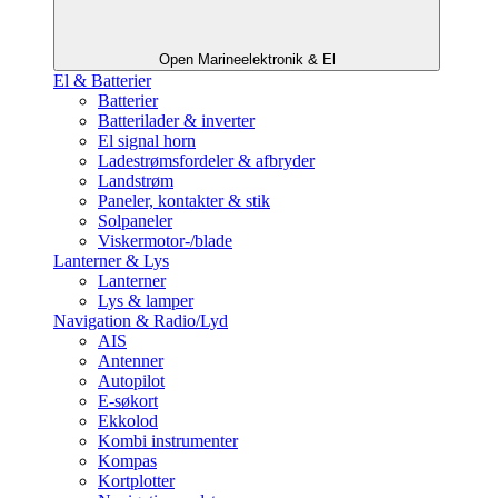
Open Marineelektronik & El
El & Batterier
Batterier
Batterilader & inverter
El signal horn
Ladestrømsfordeler & afbryder
Landstrøm
Paneler, kontakter & stik
Solpaneler
Viskermotor-/blade
Lanterner & Lys
Lanterner
Lys & lamper
Navigation & Radio/Lyd
AIS
Antenner
Autopilot
E-søkort
Ekkolod
Kombi instrumenter
Kompas
Kortplotter