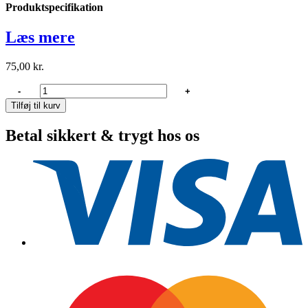
Produktspecifikation
Læs mere
75,00
kr.
Lewmar
-
+
Cleat
Tilføj til kurv
-
medium
Betal sikkert & trygt hos os
bøjle
alu-
cleat
antal