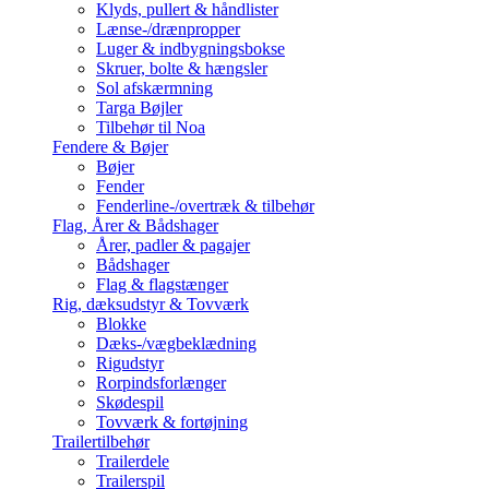
Klyds, pullert & håndlister
Lænse-/drænpropper
Luger & indbygningsbokse
Skruer, bolte & hængsler
Sol afskærmning
Targa Bøjler
Tilbehør til Noa
Fendere & Bøjer
Bøjer
Fender
Fenderline-/overtræk & tilbehør
Flag, Årer & Bådshager
Årer, padler & pagajer
Bådshager
Flag & flagstænger
Rig, dæksudstyr & Tovværk
Blokke
Dæks-/vægbeklædning
Rigudstyr
Rorpindsforlænger
Skødespil
Tovværk & fortøjning
Trailertilbehør
Trailerdele
Trailerspil