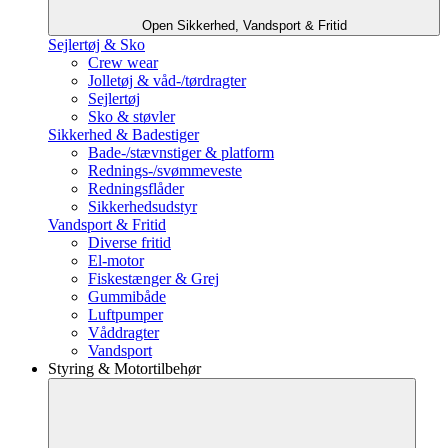
Open Sikkerhed, Vandsport & Fritid
Sejlertøj & Sko
Crew wear
Jolletøj & våd-/tørdragter
Sejlertøj
Sko & støvler
Sikkerhed & Badestiger
Bade-/stævnstiger & platform
Rednings-/svømmeveste
Redningsflåder
Sikkerhedsudstyr
Vandsport & Fritid
Diverse fritid
El-motor
Fiskestænger & Grej
Gummibåde
Luftpumper
Våddragter
Vandsport
Styring & Motortilbehør