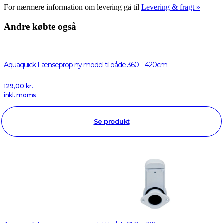
For nærmere information om levering gå til
Levering & fragt »
Andre købte også
Aquaquick Lænseprop ny model til både 360 – 420cm.
129,00
kr.
inkl. moms
Se produkt