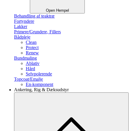
Open Hempel
Behandling af teaktræ
Fortyndere
Lakker
Primere/Grundere, Fillers
Bådpleje
Clean
Protect
Renew
Bundmaling
Ablativ
Hård
Selvpolerende
Topcoat/Emalje
En-komponent
Ankering, Rig & Dæksudstyr