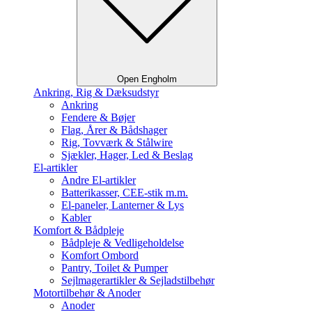
Open Engholm
Ankring, Rig & Dæksudstyr
Ankring
Fendere & Bøjer
Flag, Årer & Bådshager
Rig, Tovværk & Stålwire
Sjækler, Hager, Led & Beslag
El-artikler
Andre El-artikler
Batterikasser, CEE-stik m.m.
El-paneler, Lanterner & Lys
Kabler
Komfort & Bådpleje
Bådpleje & Vedligeholdelse
Komfort Ombord
Pantry, Toilet & Pumper
Sejlmagerartikler & Sejladstilbehør
Motortilbehør & Anoder
Anoder