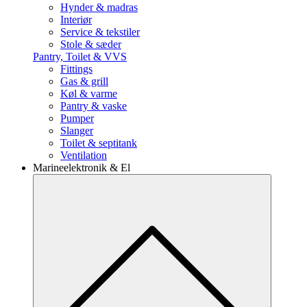
Hynder & madras
Interiør
Service & tekstiler
Stole & sæder
Pantry, Toilet & VVS
Fittings
Gas & grill
Køl & varme
Pantry & vaske
Pumper
Slanger
Toilet & septitank
Ventilation
Marineelektronik & El