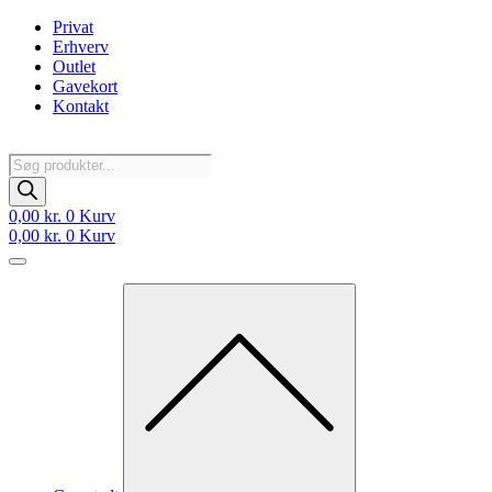
Videre
Privat
til
Erhverv
indhold
Outlet
Gavekort
Kontakt
Products
search
0,00
kr.
0
Kurv
0,00
kr.
0
Kurv