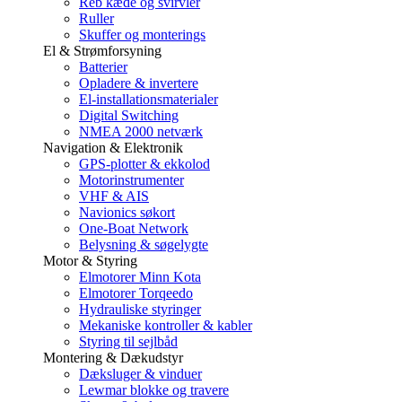
Reb kæde og svirvler
Ruller
Skuffer og monterings
El & Strømforsyning
Batterier
Opladere & invertere
El-installationsmaterialer
Digital Switching
NMEA 2000 netværk
Navigation & Elektronik
GPS-plotter & ekkolod
Motorinstrumenter
VHF & AIS
Navionics søkort
One-Boat Network
Belysning & søgelygte
Motor & Styring
Elmotorer Minn Kota
Elmotorer Torqeedo
Hydrauliske styringer
Mekaniske kontroller & kabler
Styring til sejlbåd
Montering & Dækudstyr
Dæksluger & vinduer
Lewmar blokke og travere