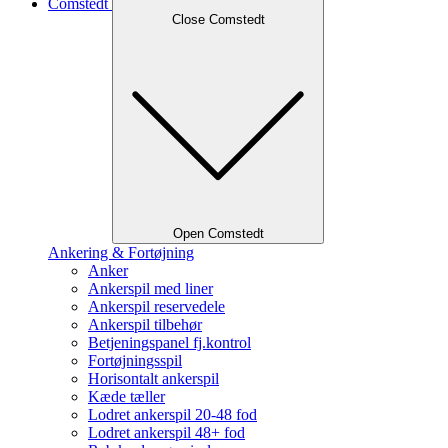
Comstedt
Close Comstedt
Open Comstedt
Ankering & Fortøjning
Anker
Ankerspil med liner
Ankerspil reservedele
Ankerspil tilbehør
Betjeningspanel fj.kontrol
Fortøjningsspil
Horisontalt ankerspil
Kæde tæller
Lodret ankerspil 20-48 fod
Lodret ankerspil 48+ fod