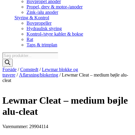
Bovpropel anoder
Propel, drev & motor-/anoder
Zink-/alu anoder
Styring & Kontrol
Bovpropeller
Hydraulisk styring
Kontrol-/styre kabler & bokse
Rat
Taps & trimplan
Products
search
Forside
/
Comstedt
/
Lewmar blokke og
travere
/
Aflæsning/blokering
/ Lewmar Cleat – medium bøjle alu-
cleat
Lewmar Cleat – medium bøjle
alu-cleat
Varenummer: 29904114