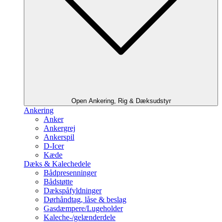
Open Ankering, Rig & Dæksudstyr
Ankering
Anker
Ankergrej
Ankerspil
D-Icer
Kæde
Dæks & Kalechedele
Bådpresenninger
Bådstøtte
Dækspåfyldninger
Dørhåndtag, låse & beslag
Gasdæmpere/Lugeholder
Kaleche-/gelænderdele