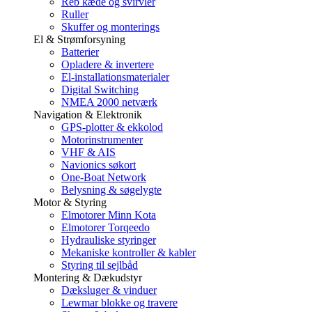
Reb kæde og svirvler
Ruller
Skuffer og monterings
El & Strømforsyning
Batterier
Opladere & invertere
El-installationsmaterialer
Digital Switching
NMEA 2000 netværk
Navigation & Elektronik
GPS-plotter & ekkolod
Motorinstrumenter
VHF & AIS
Navionics søkort
One-Boat Network
Belysning & søgelygte
Motor & Styring
Elmotorer Minn Kota
Elmotorer Torqeedo
Hydrauliske styringer
Mekaniske kontroller & kabler
Styring til sejlbåd
Montering & Dækudstyr
Dæksluger & vinduer
Lewmar blokke og travere