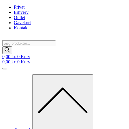
Videre
Privat
til
Erhverv
indhold
Outlet
Gavekort
Kontakt
Products
search
0,00
kr.
0
Kurv
0,00
kr.
0
Kurv