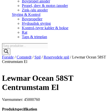
Bovpropel anoder
Propel, drev & motor-/anoder
Zink-/alu anoder
Styring & Kontrol
Bovpropeller
Hydraulisk styring
Kontrol-/styre kabler & bokse
Rat
Taps & trimplan
Products
search
Forside
/
Comstedt
/
Spil
/
Reservedele spil
/ Lewmar Ocean 58ST
Centrumstam El
Lewmar Ocean 58ST
Centrumstam El
Varenummer: 45000760
Produktspecifikation