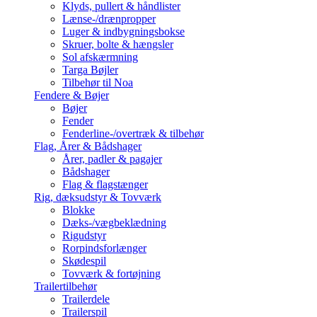
Klyds, pullert & håndlister
Lænse-/drænpropper
Luger & indbygningsbokse
Skruer, bolte & hængsler
Sol afskærmning
Targa Bøjler
Tilbehør til Noa
Fendere & Bøjer
Bøjer
Fender
Fenderline-/overtræk & tilbehør
Flag, Årer & Bådshager
Årer, padler & pagajer
Bådshager
Flag & flagstænger
Rig, dæksudstyr & Tovværk
Blokke
Dæks-/vægbeklædning
Rigudstyr
Rorpindsforlænger
Skødespil
Tovværk & fortøjning
Trailertilbehør
Trailerdele
Trailerspil