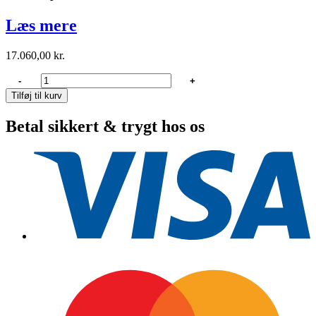
Læs mere
17.060,00
kr.
Lewmar
-
+
Ocean
Tilføj til kurv
58ST
Centrumstam
Betal sikkert & trygt hos os
El
antal