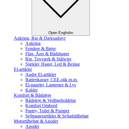
Open Engholm
Ankring, Rig & Dæksudstyr
Ankring
Fendere & Bøjer
Flag, Årer & Bådshager
Rig, Tovværk & Stålwire
Sjækler, Hager, Led & Beslag
El-artikler
Andre El-artikler
Batterikasser, CEE-stik m.m.
El-paneler, Lanterner & Lys
Kabler
Komfort & Bådpleje
Bådpleje & Vedligeholdelse
Komfort Ombord
Pantry, Toilet & Pumper
Sejlmagerartikler & Sejladstilbehør
Motortilbehør & Anoder
Anoder