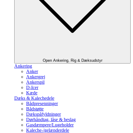
Open Ankering, Rig & Dæksudstyr
Ankering
Anker
Ankergrej
Ankerspil
D-Icer
Kæde
Dæks & Kalechedele
Bådpresenninger
Bådstøtte
Dækspåfyldninger
Dørhåndtag, låse & beslag
Gasdæmpere/Lugeholder
Kaleche-/gelænderdele