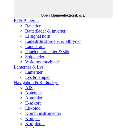
Open Marineelektronik & El
El & Batterier
Batterier
Batterilader & inverter
El signal horn
Ladestrømsfordeler & afbryder
Landstrøm
Paneler, kontakter & stik
Solpaneler
Viskermotor-/blade
Lanterner & Lys
Lanterner
Lys & lamper
Navigation & Radio/Lyd
AIS
Antenner
Autopilot
E-søkort
Ekkolod
Kombi instrumenter
Kompas
Kortplotter