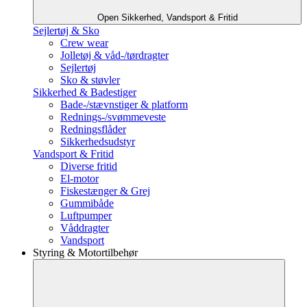
Open Sikkerhed, Vandsport & Fritid
Sejlertøj & Sko
Crew wear
Jolletøj & våd-/tørdragter
Sejlertøj
Sko & støvler
Sikkerhed & Badestiger
Bade-/stævnstiger & platform
Rednings-/svømmeveste
Redningsflåder
Sikkerhedsudstyr
Vandsport & Fritid
Diverse fritid
El-motor
Fiskestænger & Grej
Gummibåde
Luftpumper
Våddragter
Vandsport
Styring & Motortilbehør