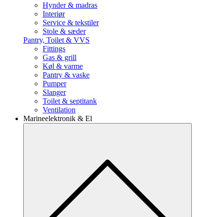
Hynder & madras
Interiør
Service & tekstiler
Stole & sæder
Pantry, Toilet & VVS
Fittings
Gas & grill
Køl & varme
Pantry & vaske
Pumper
Slanger
Toilet & septitank
Ventilation
Marineelektronik & El