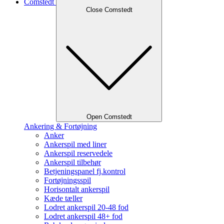
Comstedt
Close Comstedt
Open Comstedt
Ankering & Fortøjning
Anker
Ankerspil med liner
Ankerspil reservedele
Ankerspil tilbehør
Betjeningspanel fj.kontrol
Fortøjningsspil
Horisontalt ankerspil
Kæde tæller
Lodret ankerspil 20-48 fod
Lodret ankerspil 48+ fod