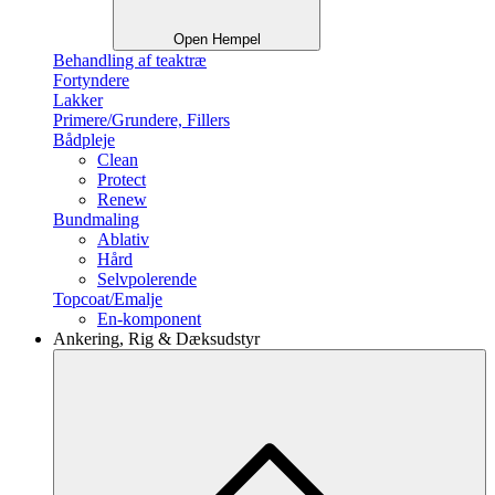
Open Hempel
Behandling af teaktræ
Fortyndere
Lakker
Primere/Grundere, Fillers
Bådpleje
Clean
Protect
Renew
Bundmaling
Ablativ
Hård
Selvpolerende
Topcoat/Emalje
En-komponent
Ankering, Rig & Dæksudstyr