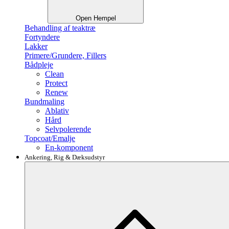
Open Hempel
Behandling af teaktræ
Fortyndere
Lakker
Primere/Grundere, Fillers
Bådpleje
Clean
Protect
Renew
Bundmaling
Ablativ
Hård
Selvpolerende
Topcoat/Emalje
En-komponent
Ankering, Rig & Dæksudstyr