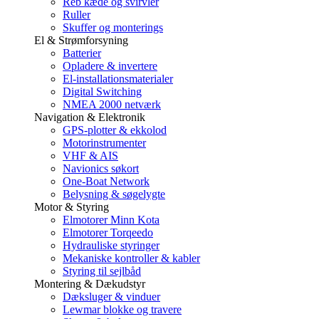
Reb kæde og svirvler
Ruller
Skuffer og monterings
El & Strømforsyning
Batterier
Opladere & invertere
El-installationsmaterialer
Digital Switching
NMEA 2000 netværk
Navigation & Elektronik
GPS-plotter & ekkolod
Motorinstrumenter
VHF & AIS
Navionics søkort
One-Boat Network
Belysning & søgelygte
Motor & Styring
Elmotorer Minn Kota
Elmotorer Torqeedo
Hydrauliske styringer
Mekaniske kontroller & kabler
Styring til sejlbåd
Montering & Dækudstyr
Dæksluger & vinduer
Lewmar blokke og travere