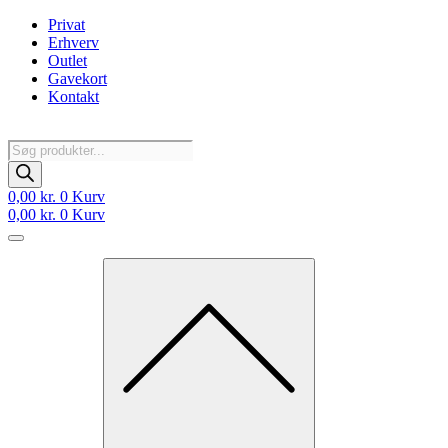
Videre
Privat
til
Erhverv
indhold
Outlet
Gavekort
Kontakt
Products
search
0,00
kr.
0
Kurv
0,00
kr.
0
Kurv