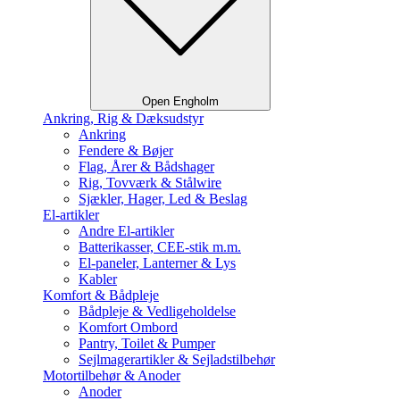
Open Engholm
Ankring, Rig & Dæksudstyr
Ankring
Fendere & Bøjer
Flag, Årer & Bådshager
Rig, Tovværk & Stålwire
Sjækler, Hager, Led & Beslag
El-artikler
Andre El-artikler
Batterikasser, CEE-stik m.m.
El-paneler, Lanterner & Lys
Kabler
Komfort & Bådpleje
Bådpleje & Vedligeholdelse
Komfort Ombord
Pantry, Toilet & Pumper
Sejlmagerartikler & Sejladstilbehør
Motortilbehør & Anoder
Anoder