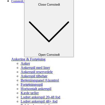
Comstedt
Close Comstedt
Open Comstedt
Ankering & Fortøjning
Anker
Ankerspil med liner
Ankerspil reservedele
Ankerspil tilbehør
Betjeningspanel fj.kontrol
Fortøjningsspil
Horisontalt ankerspil
Kæde tæller
Lodret ankerspil 20-48 fod
Lodret ankerspil 48+ fod