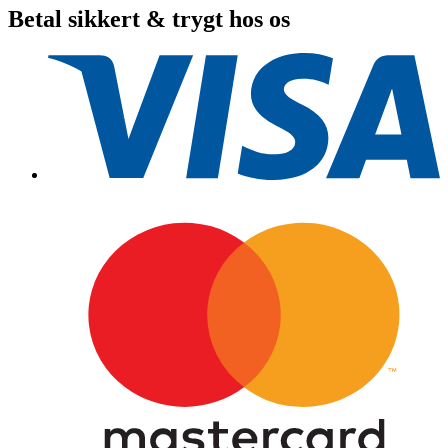
Förstärkt
Betal sikkert & trygt hos os
1,9m,
grå
antal