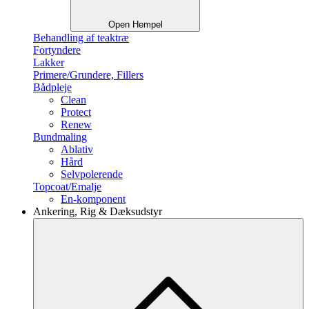
Open Hempel
Behandling af teaktræ
Fortyndere
Lakker
Primere/Grundere, Fillers
Bådpleje
Clean
Protect
Renew
Bundmaling
Ablativ
Hård
Selvpolerende
Topcoat/Emalje
En-komponent
Ankering, Rig & Dæksudstyr