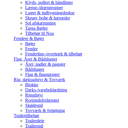
Klyds, pullert & håndlister
Lænse-/drænpropper
Luger & indbygningsbokse
Skruer, bolte & hængsler
Sol afskærmning
Targa Bøjler
Tilbehør til Noa
Fendere & Bøjer
Bøjer
Fender
Fenderline-/overtræk & tilbehør
Flag, Årer & Bådshager
Årer, padler & pagajer
Bådshager
Flag & flagstænger
Rig, dæksudstyr & Tovværk
Blokke
Dæks-/vægbeklædning
Rigudstyr
Rorpindsforlænger
Skødespil
Tovværk & fortøjning
Trailertilbehør
Trailerdele
Trailerspil