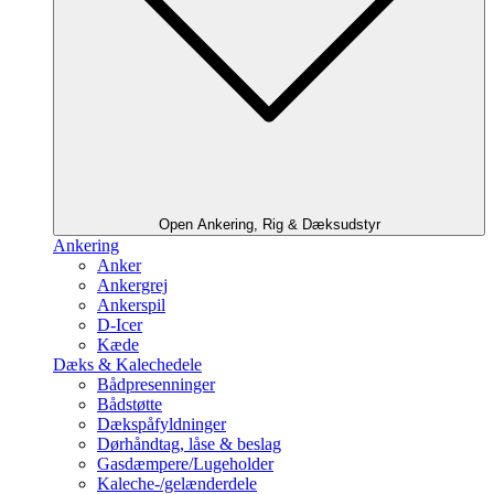
Open Ankering, Rig & Dæksudstyr
Ankering
Anker
Ankergrej
Ankerspil
D-Icer
Kæde
Dæks & Kalechedele
Bådpresenninger
Bådstøtte
Dækspåfyldninger
Dørhåndtag, låse & beslag
Gasdæmpere/Lugeholder
Kaleche-/gelænderdele