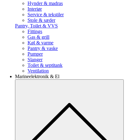
Hynder & madras
Interiør
Service & tekstiler
Stole & sæder
Pantry, Toilet & VVS
Fittings
Gas & grill
Køl & varme
Pantry & vaske
Pumper
Slanger
Toilet & septitank
Ventilation
Marineelektronik & El