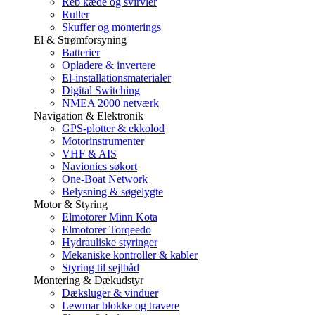
Reb kæde og svirvler
Ruller
Skuffer og monterings
El & Strømforsyning
Batterier
Opladere & invertere
El-installationsmaterialer
Digital Switching
NMEA 2000 netværk
Navigation & Elektronik
GPS-plotter & ekkolod
Motorinstrumenter
VHF & AIS
Navionics søkort
One-Boat Network
Belysning & søgelygte
Motor & Styring
Elmotorer Minn Kota
Elmotorer Torqeedo
Hydrauliske styringer
Mekaniske kontroller & kabler
Styring til sejlbåd
Montering & Dækudstyr
Dæksluger & vinduer
Lewmar blokke og travere