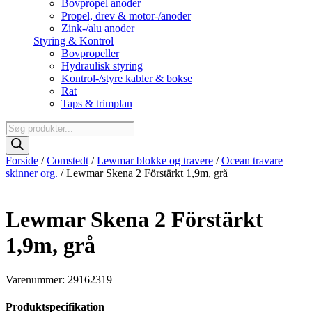
Bovpropel anoder
Propel, drev & motor-/anoder
Zink-/alu anoder
Styring & Kontrol
Bovpropeller
Hydraulisk styring
Kontrol-/styre kabler & bokse
Rat
Taps & trimplan
Products
search
Forside
/
Comstedt
/
Lewmar blokke og travere
/
Ocean travare
skinner org.
/ Lewmar Skena 2 Förstärkt 1,9m, grå
Lewmar Skena 2 Förstärkt
1,9m, grå
Varenummer: 29162319
Produktspecifikation