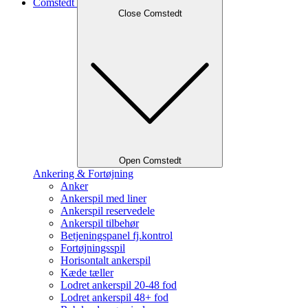
Comstedt
Close Comstedt
Open Comstedt
Ankering & Fortøjning
Anker
Ankerspil med liner
Ankerspil reservedele
Ankerspil tilbehør
Betjeningspanel fj.kontrol
Fortøjningsspil
Horisontalt ankerspil
Kæde tæller
Lodret ankerspil 20-48 fod
Lodret ankerspil 48+ fod