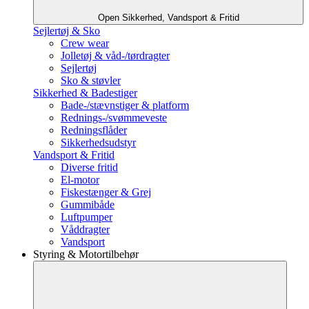
Open Sikkerhed, Vandsport & Fritid
Sejlertøj & Sko
Crew wear
Jolletøj & våd-/tørdragter
Sejlertøj
Sko & støvler
Sikkerhed & Badestiger
Bade-/stævnstiger & platform
Rednings-/svømmeveste
Redningsflåder
Sikkerhedsudstyr
Vandsport & Fritid
Diverse fritid
El-motor
Fiskestænger & Grej
Gummibåde
Luftpumper
Våddragter
Vandsport
Styring & Motortilbehør