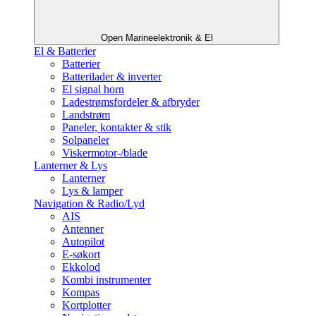
Open Marineelektronik & El
El & Batterier
Batterier
Batterilader & inverter
El signal horn
Ladestrømsfordeler & afbryder
Landstrøm
Paneler, kontakter & stik
Solpaneler
Viskermotor-/blade
Lanterner & Lys
Lanterner
Lys & lamper
Navigation & Radio/Lyd
AIS
Antenner
Autopilot
E-søkort
Ekkolod
Kombi instrumenter
Kompas
Kortplotter