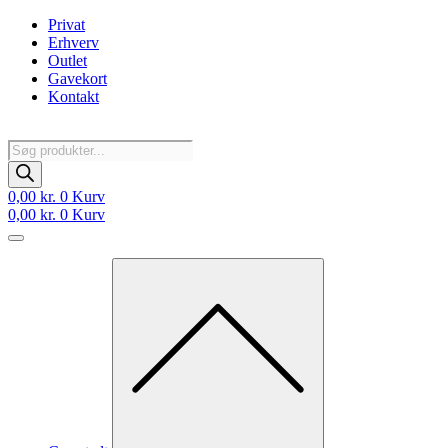
Videre
Privat
til
Erhverv
indhold
Outlet
Gavekort
Kontakt
Products
search
0,00
kr.
0
Kurv
0,00
kr.
0
Kurv