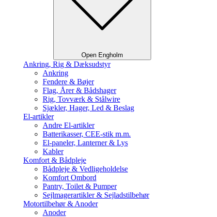
Open Engholm
Ankring, Rig & Dæksudstyr
Ankring
Fendere & Bøjer
Flag, Årer & Bådshager
Rig, Tovværk & Stålwire
Sjækler, Hager, Led & Beslag
El-artikler
Andre El-artikler
Batterikasser, CEE-stik m.m.
El-paneler, Lanterner & Lys
Kabler
Komfort & Bådpleje
Bådpleje & Vedligeholdelse
Komfort Ombord
Pantry, Toilet & Pumper
Sejlmagerartikler & Sejladstilbehør
Motortilbehør & Anoder
Anoder