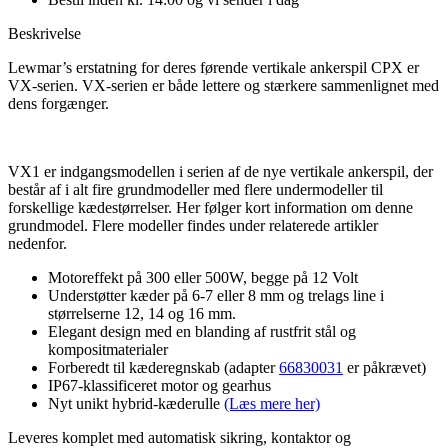
Beskrivelse
Lewmar’s erstatning for deres førende vertikale ankerspil CPX er
VX-serien. VX-serien er både lettere og stærkere sammenlignet med
dens forgænger.
VX1 er indgangsmodellen i serien af de nye vertikale ankerspil, der
består af i alt fire grundmodeller med flere undermodeller til
forskellige kædestørrelser. Her følger kort information om denne
grundmodel. Flere modeller findes under relaterede artikler
nedenfor.
Motoreffekt på 300 eller 500W, begge på 12 Volt
Understøtter kæder på 6-7 eller 8 mm og trelags line i
størrelserne 12, 14 og 16 mm.
Elegant design med en blanding af rustfrit stål og
kompositmaterialer
Forberedt til kæderegnskab (adapter
66830031
er påkrævet)
IP67-klassificeret motor og gearhus
Nyt unikt hybrid-kæderulle
(Læs mere her)
Leveres komplet med automatisk sikring, kontaktor og