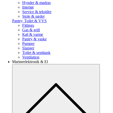
Hynder & madras
Interiør
Service & tekstiler
Stole & sæder
Pantry, Toilet & VVS
Fittings
Gas & grill
Køl & varme
Pantry & vaske
Pumper
Slanger
Toilet & septitank
Ventilation
Marineelektronik & El