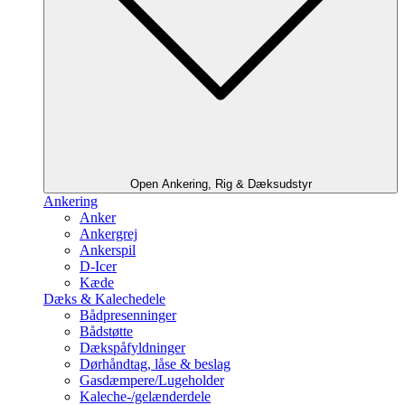
Open Ankering, Rig & Dæksudstyr
Ankering
Anker
Ankergrej
Ankerspil
D-Icer
Kæde
Dæks & Kalechedele
Bådpresenninger
Bådstøtte
Dækspåfyldninger
Dørhåndtag, låse & beslag
Gasdæmpere/Lugeholder
Kaleche-/gelænderdele