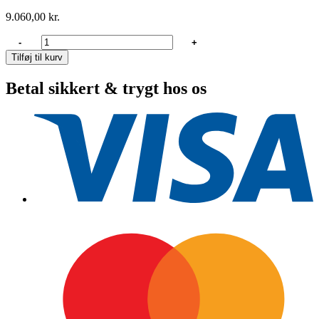
9.060,00
kr.
Lewmar
-
+
Vx1
Tilføj til kurv
go
6/7mm
Betal sikkert & trygt hos os
500W,
pkt
antal