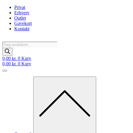
Videre
Privat
til
Erhverv
indhold
Outlet
Gavekort
Kontakt
Products
search
0,00
kr.
0
Kurv
0,00
kr.
0
Kurv