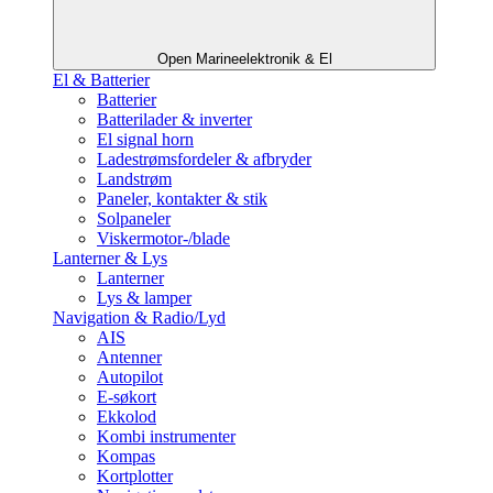
Open Marineelektronik & El
El & Batterier
Batterier
Batterilader & inverter
El signal horn
Ladestrømsfordeler & afbryder
Landstrøm
Paneler, kontakter & stik
Solpaneler
Viskermotor-/blade
Lanterner & Lys
Lanterner
Lys & lamper
Navigation & Radio/Lyd
AIS
Antenner
Autopilot
E-søkort
Ekkolod
Kombi instrumenter
Kompas
Kortplotter