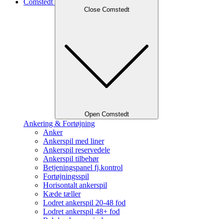
Comstedt
Close Comstedt
Open Comstedt
Ankering & Fortøjning
Anker
Ankerspil med liner
Ankerspil reservedele
Ankerspil tilbehør
Betjeningspanel fj.kontrol
Fortøjningsspil
Horisontalt ankerspil
Kæde tæller
Lodret ankerspil 20-48 fod
Lodret ankerspil 48+ fod