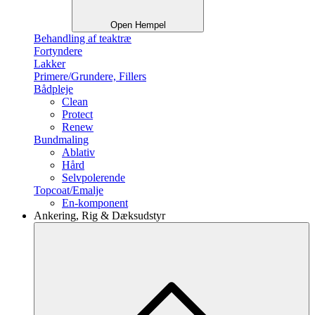
Open Hempel
Behandling af teaktræ
Fortyndere
Lakker
Primere/Grundere, Fillers
Bådpleje
Clean
Protect
Renew
Bundmaling
Ablativ
Hård
Selvpolerende
Topcoat/Emalje
En-komponent
Ankering, Rig & Dæksudstyr