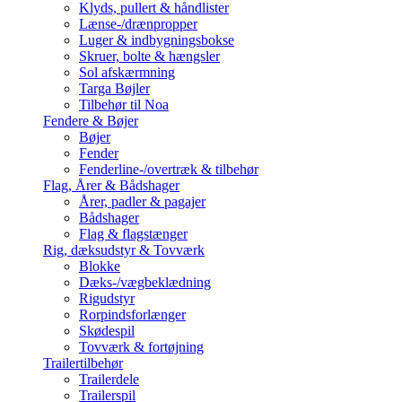
Klyds, pullert & håndlister
Lænse-/drænpropper
Luger & indbygningsbokse
Skruer, bolte & hængsler
Sol afskærmning
Targa Bøjler
Tilbehør til Noa
Fendere & Bøjer
Bøjer
Fender
Fenderline-/overtræk & tilbehør
Flag, Årer & Bådshager
Årer, padler & pagajer
Bådshager
Flag & flagstænger
Rig, dæksudstyr & Tovværk
Blokke
Dæks-/vægbeklædning
Rigudstyr
Rorpindsforlænger
Skødespil
Tovværk & fortøjning
Trailertilbehør
Trailerdele
Trailerspil