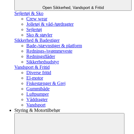
Open Sikkerhed, Vandsport & Fritid
Sejlertøj & Sko
Crew wear
Jolletøj & våd-/tørdragter
Sejlertøj
Sko & støvler
Sikkerhed & Badestiger
Bade-/stævnstiger & platform
Rednings-/svømmeveste
Redningsflåder
Sikkerhedsudstyr
Vandsport & Fritid
Diverse fritid
El-motor
Fiskestænger & Grej
Gummibåde
Luftpumper
Våddragter
Vandsport
Styring & Motortilbehør