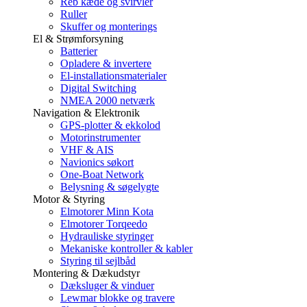
Reb kæde og svirvler
Ruller
Skuffer og monterings
El & Strømforsyning
Batterier
Opladere & invertere
El-installationsmaterialer
Digital Switching
NMEA 2000 netværk
Navigation & Elektronik
GPS-plotter & ekkolod
Motorinstrumenter
VHF & AIS
Navionics søkort
One-Boat Network
Belysning & søgelygte
Motor & Styring
Elmotorer Minn Kota
Elmotorer Torqeedo
Hydrauliske styringer
Mekaniske kontroller & kabler
Styring til sejlbåd
Montering & Dækudstyr
Dæksluger & vinduer
Lewmar blokke og travere