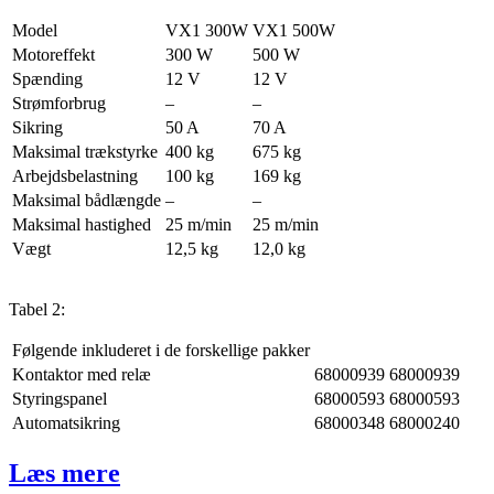
Model
VX1 300W
VX1 500W
Motoreffekt
300 W
500 W
Spænding
12 V
12 V
Strømforbrug
–
–
Sikring
50 A
70 A
Maksimal trækstyrke
400 kg
675 kg
Arbejdsbelastning
100 kg
169 kg
Maksimal bådlængde
–
–
Maksimal hastighed
25 m/min
25 m/min
Vægt
12,5 kg
12,0 kg
Tabel 2:
Følgende inkluderet i de forskellige pakker
Kontaktor med relæ
68000939
68000939
Styringspanel
68000593
68000593
Automatsikring
68000348
68000240
Læs mere