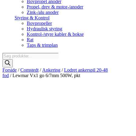
Bovpropel anoder
Propel, drev & motor-/anoder
Zink-/alu anoder
Styring & Kontrol
Bovpropeller
Hydraulisk styring
Kontrol-/styre kabler & bokse
Rat
Taps & trimplan
Products
search
Forside
/
Comstedt
/
Ankering
/
Lodret ankerspil 20-48
fod
/ Lewmar Vx1 go 6/7mm 500W, pkt