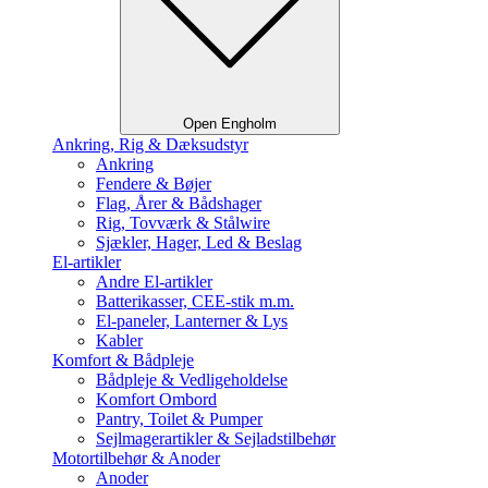
Open Engholm
Ankring, Rig & Dæksudstyr
Ankring
Fendere & Bøjer
Flag, Årer & Bådshager
Rig, Tovværk & Stålwire
Sjækler, Hager, Led & Beslag
El-artikler
Andre El-artikler
Batterikasser, CEE-stik m.m.
El-paneler, Lanterner & Lys
Kabler
Komfort & Bådpleje
Bådpleje & Vedligeholdelse
Komfort Ombord
Pantry, Toilet & Pumper
Sejlmagerartikler & Sejladstilbehør
Motortilbehør & Anoder
Anoder