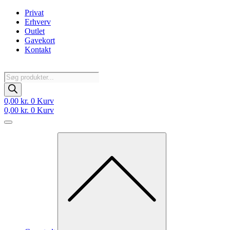
Videre
Privat
til
Erhverv
indhold
Outlet
Gavekort
Kontakt
Products
search
0,00
kr.
0
Kurv
0,00
kr.
0
Kurv