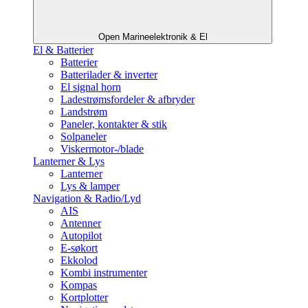
Open Marineelektronik & El
El & Batterier
Batterier
Batterilader & inverter
El signal horn
Ladestrømsfordeler & afbryder
Landstrøm
Paneler, kontakter & stik
Solpaneler
Viskermotor-/blade
Lanterner & Lys
Lanterner
Lys & lamper
Navigation & Radio/Lyd
AIS
Antenner
Autopilot
E-søkort
Ekkolod
Kombi instrumenter
Kompas
Kortplotter