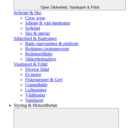
Open Sikkerhed, Vandsport & Fritid
Sejlertøj & Sko
Crew wear
Jolletøj & våd-/tørdragter
Sejlertøj
Sko & støvler
Sikkerhed & Badestiger
Bade-/stævnstiger & platform
Rednings-/svømmeveste
Redningsflåder
Sikkerhedsudstyr
Vandsport & Fritid
Diverse fritid
El-motor
Fiskestænger & Grej
Gummibåde
Luftpumper
Våddragter
Vandsport
Styring & Motortilbehør