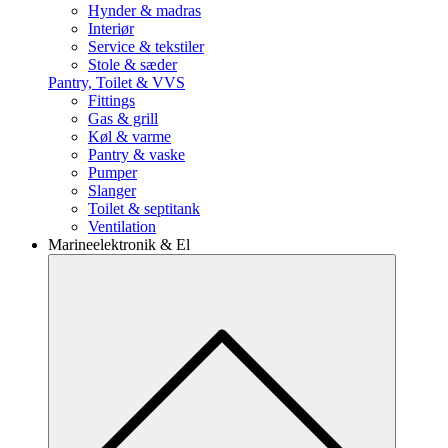
Hynder & madras
Interiør
Service & tekstiler
Stole & sæder
Pantry, Toilet & VVS
Fittings
Gas & grill
Køl & varme
Pantry & vaske
Pumper
Slanger
Toilet & septitank
Ventilation
Marineelektronik & El