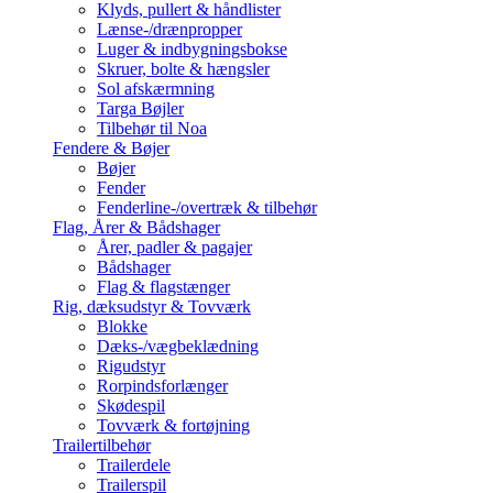
Klyds, pullert & håndlister
Lænse-/drænpropper
Luger & indbygningsbokse
Skruer, bolte & hængsler
Sol afskærmning
Targa Bøjler
Tilbehør til Noa
Fendere & Bøjer
Bøjer
Fender
Fenderline-/overtræk & tilbehør
Flag, Årer & Bådshager
Årer, padler & pagajer
Bådshager
Flag & flagstænger
Rig, dæksudstyr & Tovværk
Blokke
Dæks-/vægbeklædning
Rigudstyr
Rorpindsforlænger
Skødespil
Tovværk & fortøjning
Trailertilbehør
Trailerdele
Trailerspil