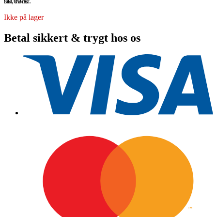
99,00
kr.
inkl. moms
Ikke på lager
Betal sikkert & trygt hos os