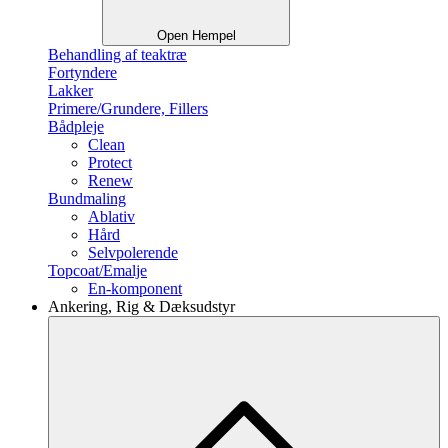
Open Hempel
Behandling af teaktræ
Fortyndere
Lakker
Primere/Grundere, Fillers
Bådpleje
Clean
Protect
Renew
Bundmaling
Ablativ
Hård
Selvpolerende
Topcoat/Emalje
En-komponent
Ankering, Rig & Dæksudstyr