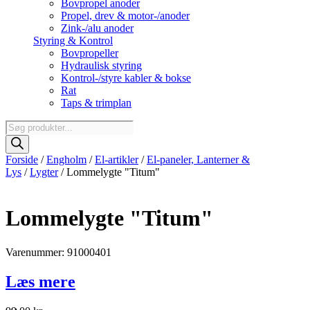
Bovpropel anoder
Propel, drev & motor-/anoder
Zink-/alu anoder
Styring & Kontrol
Bovpropeller
Hydraulisk styring
Kontrol-/styre kabler & bokse
Rat
Taps & trimplan
Products
search
Forside
/
Engholm
/
El-artikler
/
El-paneler, Lanterner &
Lys
/
Lygter
/ Lommelygte "Titum"
Lommelygte "Titum"
Varenummer: 91000401
Læs mere