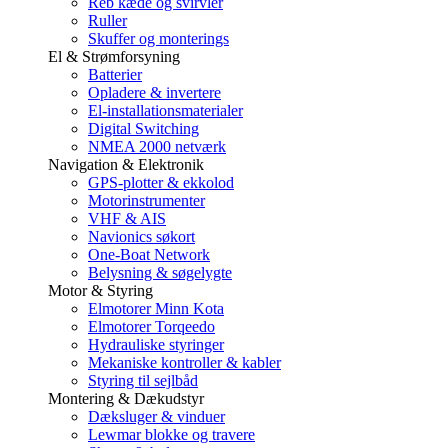
Reb kæde og svirvler
Ruller
Skuffer og monterings
El & Strømforsyning
Batterier
Opladere & invertere
El-installationsmaterialer
Digital Switching
NMEA 2000 netværk
Navigation & Elektronik
GPS-plotter & ekkolod
Motorinstrumenter
VHF & AIS
Navionics søkort
One-Boat Network
Belysning & søgelygte
Motor & Styring
Elmotorer Minn Kota
Elmotorer Torqeedo
Hydrauliske styringer
Mekaniske kontroller & kabler
Styring til sejlbåd
Montering & Dækudstyr
Dæksluger & vinduer
Lewmar blokke og travere