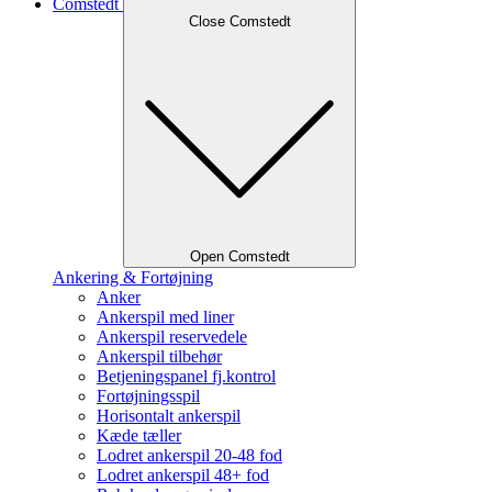
Comstedt
Close Comstedt
Open Comstedt
Ankering & Fortøjning
Anker
Ankerspil med liner
Ankerspil reservedele
Ankerspil tilbehør
Betjeningspanel fj.kontrol
Fortøjningsspil
Horisontalt ankerspil
Kæde tæller
Lodret ankerspil 20-48 fod
Lodret ankerspil 48+ fod