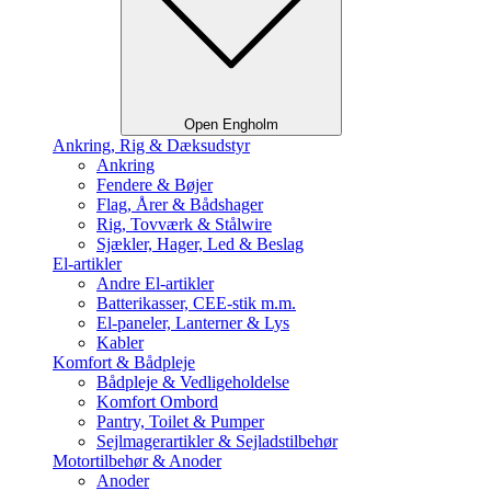
Open Engholm
Ankring, Rig & Dæksudstyr
Ankring
Fendere & Bøjer
Flag, Årer & Bådshager
Rig, Tovværk & Stålwire
Sjækler, Hager, Led & Beslag
El-artikler
Andre El-artikler
Batterikasser, CEE-stik m.m.
El-paneler, Lanterner & Lys
Kabler
Komfort & Bådpleje
Bådpleje & Vedligeholdelse
Komfort Ombord
Pantry, Toilet & Pumper
Sejlmagerartikler & Sejladstilbehør
Motortilbehør & Anoder
Anoder