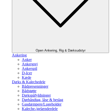
Open Ankering, Rig & Dæksudstyr
Ankering
Anker
Ankergrej
Ankerspil
D-Icer
Kæde
Dæks & Kalechedele
Bådpresenninger
Bådstøtte
Dækspåfyldninger
Dørhåndtag, låse & beslag
Gasdæmpere/Lugeholder
Kaleche-/gelænderdele