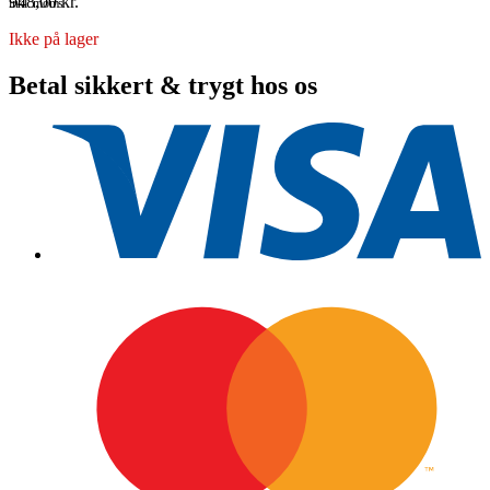
948,00
kr.
inkl. moms
Ikke på lager
Betal sikkert & trygt hos os