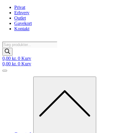
Videre
Privat
til
Erhverv
indhold
Outlet
Gavekort
Kontakt
Products
search
0,00
kr.
0
Kurv
0,00
kr.
0
Kurv