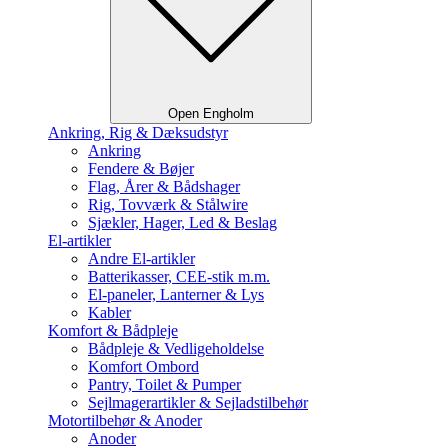
Open Engholm
Ankring, Rig & Dæksudstyr
Ankring
Fendere & Bøjer
Flag, Årer & Bådshager
Rig, Tovværk & Stålwire
Sjækler, Hager, Led & Beslag
El-artikler
Andre El-artikler
Batterikasser, CEE-stik m.m.
El-paneler, Lanterner & Lys
Kabler
Komfort & Bådpleje
Bådpleje & Vedligeholdelse
Komfort Ombord
Pantry, Toilet & Pumper
Sejlmagerartikler & Sejladstilbehør
Motortilbehør & Anoder
Anoder