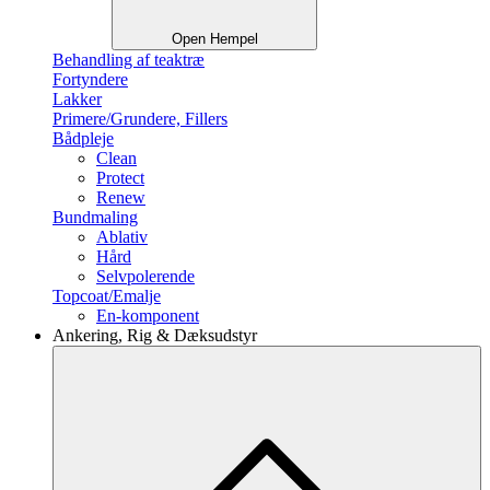
Open Hempel
Behandling af teaktræ
Fortyndere
Lakker
Primere/Grundere, Fillers
Bådpleje
Clean
Protect
Renew
Bundmaling
Ablativ
Hård
Selvpolerende
Topcoat/Emalje
En-komponent
Ankering, Rig & Dæksudstyr