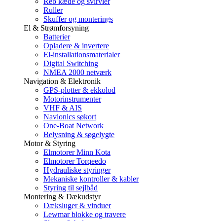
Reb kæde og svirvler
Ruller
Skuffer og monterings
El & Strømforsyning
Batterier
Opladere & invertere
El-installationsmaterialer
Digital Switching
NMEA 2000 netværk
Navigation & Elektronik
GPS-plotter & ekkolod
Motorinstrumenter
VHF & AIS
Navionics søkort
One-Boat Network
Belysning & søgelygte
Motor & Styring
Elmotorer Minn Kota
Elmotorer Torqeedo
Hydrauliske styringer
Mekaniske kontroller & kabler
Styring til sejlbåd
Montering & Dækudstyr
Dæksluger & vinduer
Lewmar blokke og travere