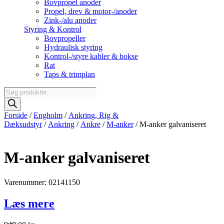
Bovpropel anoder
Propel, drev & motor-/anoder
Zink-/alu anoder
Styring & Kontrol
Bovpropeller
Hydraulisk styring
Kontrol-/styre kabler & bokse
Rat
Taps & trimplan
Products
search
Forside
/
Engholm
/
Ankring, Rig &
Dæksudstyr
/
Ankring
/
Ankre
/
M-anker
/ M-anker galvaniseret
M-anker galvaniseret
Varenummer: 02141150
Læs mere