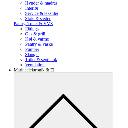
Hynder & madras
Interiør
Service & tekstiler
Stole & sæder
Pantry, Toilet & VVS
Fittings
Gas & grill
Køl & varme
Pantry & vaske
Pumper
Slanger
Toilet & septitank
Ventilation
Marineelektronik & El