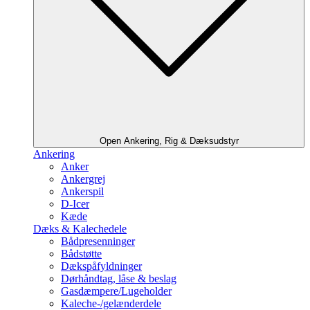
Open Ankering, Rig & Dæksudstyr
Ankering
Anker
Ankergrej
Ankerspil
D-Icer
Kæde
Dæks & Kalechedele
Bådpresenninger
Bådstøtte
Dækspåfyldninger
Dørhåndtag, låse & beslag
Gasdæmpere/Lugeholder
Kaleche-/gelænderdele