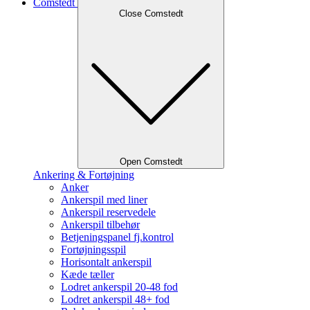
Comstedt
Close Comstedt
Open Comstedt
Ankering & Fortøjning
Anker
Ankerspil med liner
Ankerspil reservedele
Ankerspil tilbehør
Betjeningspanel fj.kontrol
Fortøjningsspil
Horisontalt ankerspil
Kæde tæller
Lodret ankerspil 20-48 fod
Lodret ankerspil 48+ fod