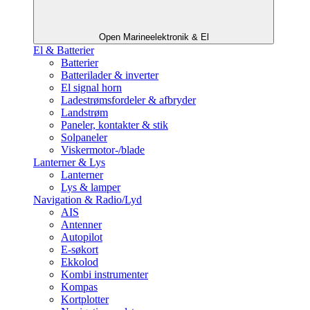
Open Marineelektronik & El
El & Batterier
Batterier
Batterilader & inverter
El signal horn
Ladestrømsfordeler & afbryder
Landstrøm
Paneler, kontakter & stik
Solpaneler
Viskermotor-/blade
Lanterner & Lys
Lanterner
Lys & lamper
Navigation & Radio/Lyd
AIS
Antenner
Autopilot
E-søkort
Ekkolod
Kombi instrumenter
Kompas
Kortplotter