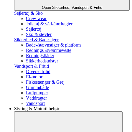
Open Sikkerhed, Vandsport & Fritid
Sejlertøj & Sko
Crew wear
Jolletøj & våd-/tørdragter
Sejlertøj
Sko & støvler
Sikkerhed & Badestiger
Bade-/stævnstiger & platform
Rednings-/svømmeveste
Redningsflåder
Sikkerhedsudstyr
Vandsport & Fritid
Diverse fritid
El-motor
Fiskestænger & Grej
Gummibåde
Luftpumper
Våddragter
Vandsport
Styring & Motortilbehør