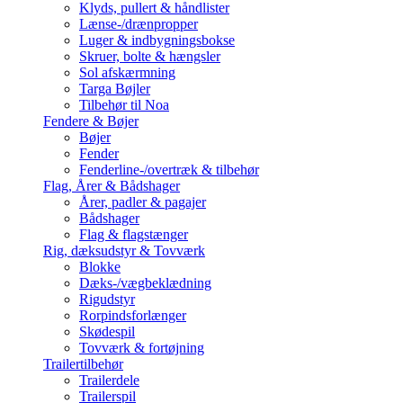
Klyds, pullert & håndlister
Lænse-/drænpropper
Luger & indbygningsbokse
Skruer, bolte & hængsler
Sol afskærmning
Targa Bøjler
Tilbehør til Noa
Fendere & Bøjer
Bøjer
Fender
Fenderline-/overtræk & tilbehør
Flag, Årer & Bådshager
Årer, padler & pagajer
Bådshager
Flag & flagstænger
Rig, dæksudstyr & Tovværk
Blokke
Dæks-/vægbeklædning
Rigudstyr
Rorpindsforlænger
Skødespil
Tovværk & fortøjning
Trailertilbehør
Trailerdele
Trailerspil