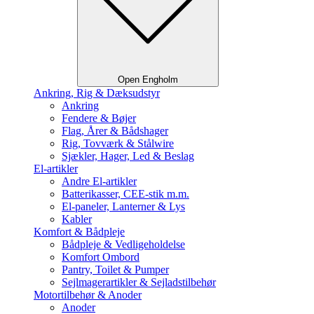
Open Engholm
Ankring, Rig & Dæksudstyr
Ankring
Fendere & Bøjer
Flag, Årer & Bådshager
Rig, Tovværk & Stålwire
Sjækler, Hager, Led & Beslag
El-artikler
Andre El-artikler
Batterikasser, CEE-stik m.m.
El-paneler, Lanterner & Lys
Kabler
Komfort & Bådpleje
Bådpleje & Vedligeholdelse
Komfort Ombord
Pantry, Toilet & Pumper
Sejlmagerartikler & Sejladstilbehør
Motortilbehør & Anoder
Anoder