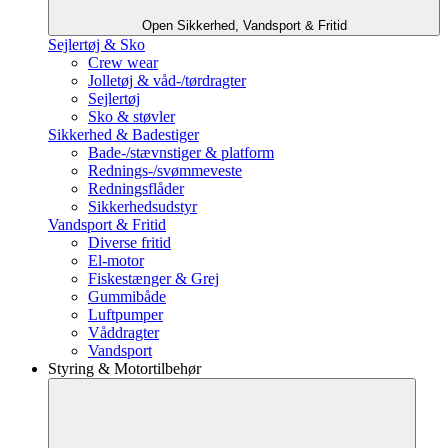
Open Sikkerhed, Vandsport & Fritid
Sejlertøj & Sko
Crew wear
Jolletøj & våd-/tørdragter
Sejlertøj
Sko & støvler
Sikkerhed & Badestiger
Bade-/stævnstiger & platform
Rednings-/svømmeveste
Redningsflåder
Sikkerhedsudstyr
Vandsport & Fritid
Diverse fritid
El-motor
Fiskestænger & Grej
Gummibåde
Luftpumper
Våddragter
Vandsport
Styring & Motortilbehør