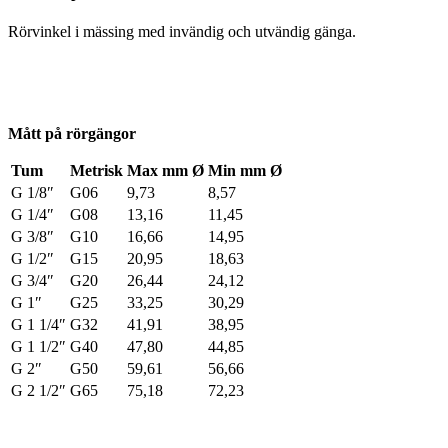
Rörvinkel i mässing med invändig och utvändig gänga.
Mått på rörgängor
Tum
Metrisk
Max mm Ø
Min mm Ø
G 1/8″
G06
9,73
8,57
G 1/4″
G08
13,16
11,45
G 3/8″
G10
16,66
14,95
G 1/2″
G15
20,95
18,63
G 3/4″
G20
26,44
24,12
G 1″
G25
33,25
30,29
G 1 1/4″
G32
41,91
38,95
G 1 1/2″
G40
47,80
44,85
G 2″
G50
59,61
56,66
G 2 1/2″
G65
75,18
72,23