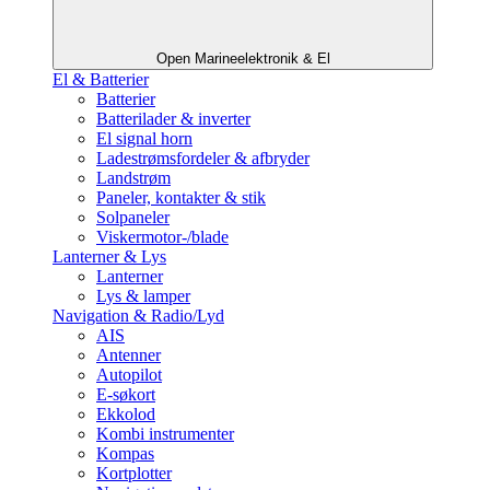
Open Marineelektronik & El
El & Batterier
Batterier
Batterilader & inverter
El signal horn
Ladestrømsfordeler & afbryder
Landstrøm
Paneler, kontakter & stik
Solpaneler
Viskermotor-/blade
Lanterner & Lys
Lanterner
Lys & lamper
Navigation & Radio/Lyd
AIS
Antenner
Autopilot
E-søkort
Ekkolod
Kombi instrumenter
Kompas
Kortplotter