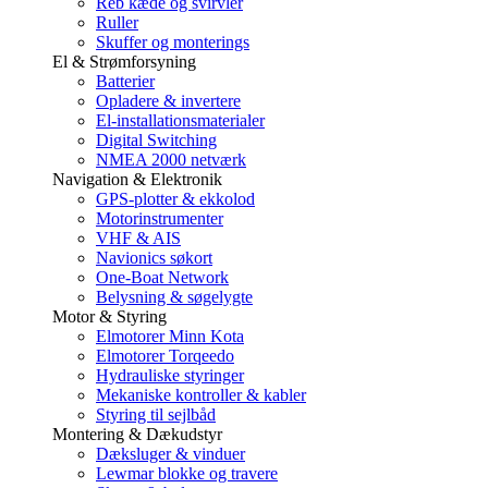
Reb kæde og svirvler
Ruller
Skuffer og monterings
El & Strømforsyning
Batterier
Opladere & invertere
El-installationsmaterialer
Digital Switching
NMEA 2000 netværk
Navigation & Elektronik
GPS-plotter & ekkolod
Motorinstrumenter
VHF & AIS
Navionics søkort
One-Boat Network
Belysning & søgelygte
Motor & Styring
Elmotorer Minn Kota
Elmotorer Torqeedo
Hydrauliske styringer
Mekaniske kontroller & kabler
Styring til sejlbåd
Montering & Dækudstyr
Dæksluger & vinduer
Lewmar blokke og travere