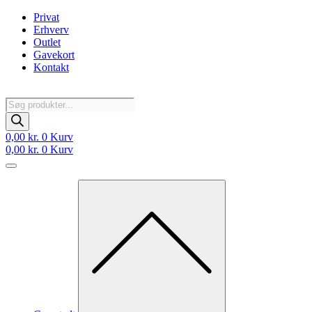
Videre
Privat
til
Erhverv
indhold
Outlet
Gavekort
Kontakt
Products
search
0,00
kr.
0
Kurv
0,00
kr.
0
Kurv