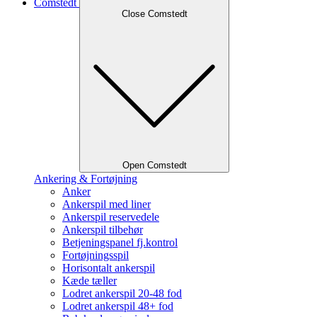
Comstedt
Close Comstedt
Open Comstedt
Ankering & Fortøjning
Anker
Ankerspil med liner
Ankerspil reservedele
Ankerspil tilbehør
Betjeningspanel fj.kontrol
Fortøjningsspil
Horisontalt ankerspil
Kæde tæller
Lodret ankerspil 20-48 fod
Lodret ankerspil 48+ fod