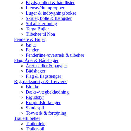
Klyds, pullert & håndlister
Lænse-/drænpropper
Luger & indbygningsbokse
Skruer, bolte & hængsler
Sol afskærmning
Targa Bøjler
Tilbehør til Noa
Fendere & Bøjer
Bøjer
Fender
Fenderline-/overtræk & tilbehør
Flag, Årer & Bådshager
Årer, padler & pagajer
Bådshager
Flag & flagstænger
Rig, dæksudstyr & Tovværk
Blokke
Dæks-/vægbeklædning
Rigudstyr
Rorpindsforlænger
Skødespil
Tovværk & fortøjning
Trailertilbehør
Trailerdele
Trailerspil