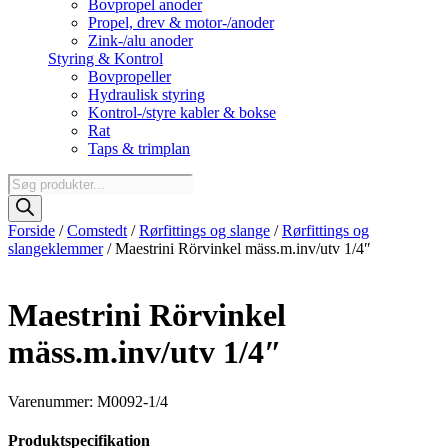
Bovpropel anoder
Propel, drev & motor-/anoder
Zink-/alu anoder
Styring & Kontrol
Bovpropeller
Hydraulisk styring
Kontrol-/styre kabler & bokse
Rat
Taps & trimplan
Products
search
Forside
/
Comstedt
/
Rørfittings og slange
/
Rørfittings og
slangeklemmer
/ Maestrini Rörvinkel mäss.m.inv/utv 1/4″
Maestrini Rörvinkel
mäss.m.inv/utv 1/4″
Varenummer: M0092-1/4
Produktspecifikation