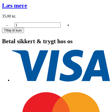
Læs mere
35,00
kr.
Maestrini
-
+
Rörvinkel
Tilføj til kurv
mäss.m.inv/utv
1/4"
Betal sikkert & trygt hos os
antal