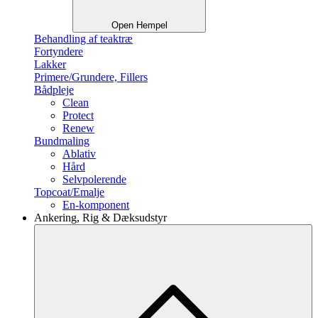
Open Hempel
Behandling af teaktræ
Fortyndere
Lakker
Primere/Grundere, Fillers
Bådpleje
Clean
Protect
Renew
Bundmaling
Ablativ
Hård
Selvpolerende
Topcoat/Emalje
En-komponent
Ankering, Rig & Dæksudstyr