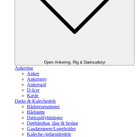
Open Ankering, Rig & Dæksudstyr
Ankering
Anker
Ankergrej
Ankerspil
D-Icer
Kæde
Dæks & Kalechedele
Bådpresenninger
Bådstøtte
Dækspåfyldninger
Dørhåndtag, låse & beslag
Gasdæmpere/Lugeholder
Kaleche-/gelænderdele