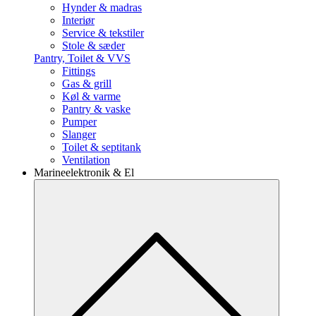
Hynder & madras
Interiør
Service & tekstiler
Stole & sæder
Pantry, Toilet & VVS
Fittings
Gas & grill
Køl & varme
Pantry & vaske
Pumper
Slanger
Toilet & septitank
Ventilation
Marineelektronik & El