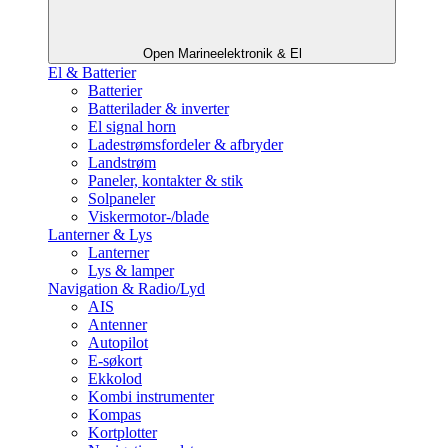
Open Marineelektronik & El
El & Batterier
Batterier
Batterilader & inverter
El signal horn
Ladestrømsfordeler & afbryder
Landstrøm
Paneler, kontakter & stik
Solpaneler
Viskermotor-/blade
Lanterner & Lys
Lanterner
Lys & lamper
Navigation & Radio/Lyd
AIS
Antenner
Autopilot
E-søkort
Ekkolod
Kombi instrumenter
Kompas
Kortplotter