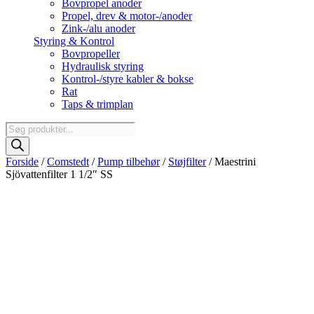
Bovpropel anoder
Propel, drev & motor-/anoder
Zink-/alu anoder
Styring & Kontrol
Bovpropeller
Hydraulisk styring
Kontrol-/styre kabler & bokse
Rat
Taps & trimplan
Products
search
Forside
/
Comstedt
/
Pump tilbehør
/
Støjfilter
/ Maestrini
Sjövattenfilter 1 1/2″ SS