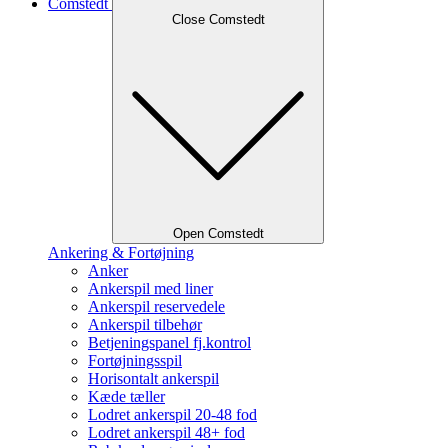
Comstedt
Close Comstedt
Open Comstedt
Ankering & Fortøjning
Anker
Ankerspil med liner
Ankerspil reservedele
Ankerspil tilbehør
Betjeningspanel fj.kontrol
Fortøjningsspil
Horisontalt ankerspil
Kæde tæller
Lodret ankerspil 20-48 fod
Lodret ankerspil 48+ fod