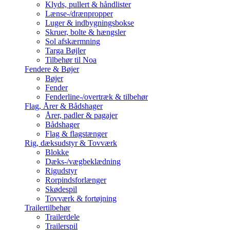
Klyds, pullert & håndlister
Lænse-/drænpropper
Luger & indbygningsbokse
Skruer, bolte & hængsler
Sol afskærmning
Targa Bøjler
Tilbehør til Noa
Fendere & Bøjer
Bøjer
Fender
Fenderline-/overtræk & tilbehør
Flag, Årer & Bådshager
Årer, padler & pagajer
Bådshager
Flag & flagstænger
Rig, dæksudstyr & Tovværk
Blokke
Dæks-/vægbeklædning
Rigudstyr
Rorpindsforlænger
Skødespil
Tovværk & fortøjning
Trailertilbehør
Trailerdele
Trailerspil