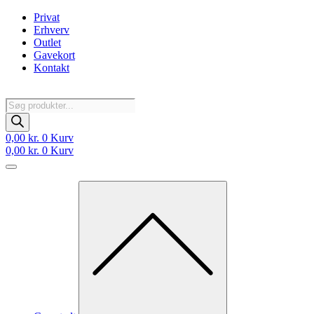
Videre
Privat
til
Erhverv
indhold
Outlet
Gavekort
Kontakt
Products
search
0,00
kr.
0
Kurv
0,00
kr.
0
Kurv