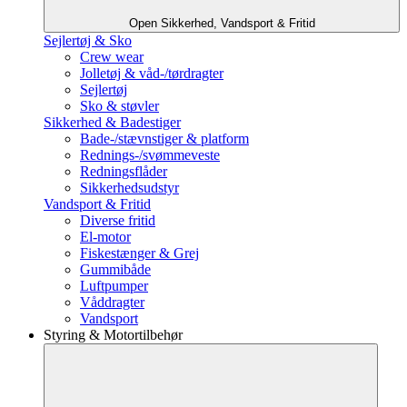
Open Sikkerhed, Vandsport & Fritid
Sejlertøj & Sko
Crew wear
Jolletøj & våd-/tørdragter
Sejlertøj
Sko & støvler
Sikkerhed & Badestiger
Bade-/stævnstiger & platform
Rednings-/svømmeveste
Redningsflåder
Sikkerhedsudstyr
Vandsport & Fritid
Diverse fritid
El-motor
Fiskestænger & Grej
Gummibåde
Luftpumper
Våddragter
Vandsport
Styring & Motortilbehør