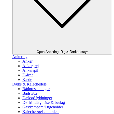
Open Ankering, Rig & Dæksudstyr
Ankering
Anker
Ankergrej
Ankerspil
D-Icer
Kæde
Dæks & Kalechedele
Bådpresenninger
Bådstøtte
Dækspåfyldninger
Dørhåndtag, låse & beslag
Gasdæmpere/Lugeholder
Kaleche-/gelænderdele