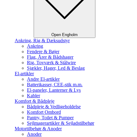
Open Engholm
Ankring, Rig & Dæksudstyr
Ankring
Fendere & Bøjer
Flag, Årer & Bådshager
Rig, Tovværk & Stålwire
Sjækler, Hager, Led & Beslag
El-artikler
Andre El-artikler
Batterikasser, CEE-stik m.m.
El-paneler, Lanterner & Lys
Kabler
Komfort & Bådpleje
Bådpleje & Vedligeholdelse
Komfort Ombord
Pantry, Toilet & Pumper
Sejlmagerartikler & Sejladstilbehør
Motortilbehør & Anoder
Anoder