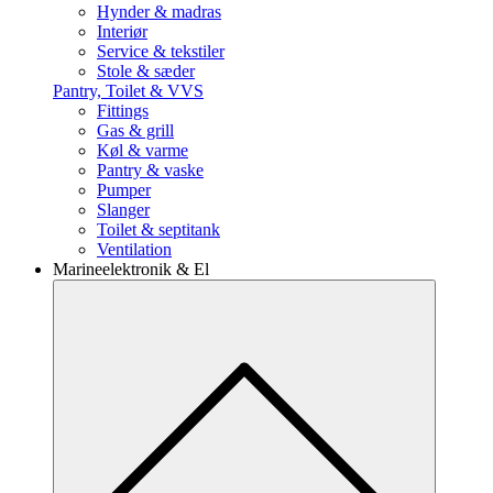
Hynder & madras
Interiør
Service & tekstiler
Stole & sæder
Pantry, Toilet & VVS
Fittings
Gas & grill
Køl & varme
Pantry & vaske
Pumper
Slanger
Toilet & septitank
Ventilation
Marineelektronik & El