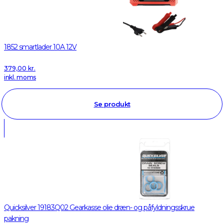
1852 smartlader 10A 12V
379,00
kr.
inkl. moms
Se produkt
Quicksilver 19183Q02 Gearkasse olie dræn- og påfyldningsskrue
pakning