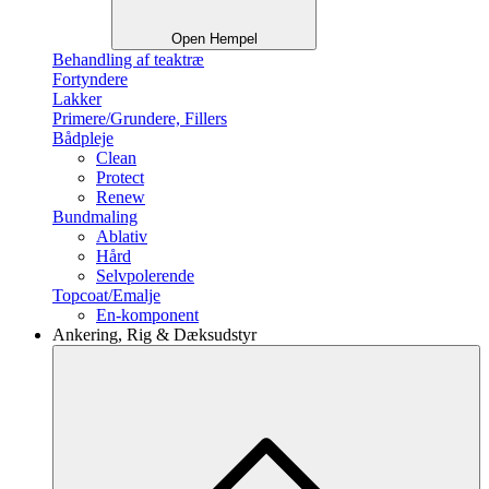
Open Hempel
Behandling af teaktræ
Fortyndere
Lakker
Primere/Grundere, Fillers
Bådpleje
Clean
Protect
Renew
Bundmaling
Ablativ
Hård
Selvpolerende
Topcoat/Emalje
En-komponent
Ankering, Rig & Dæksudstyr