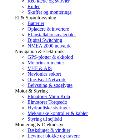
Reb kæde og svirvler
Ruller
Skuffer og monterings
El & Strømforsyning
Batterier
Opladere & invertere
El-installationsmaterialer
Digital Switching
NMEA 2000 netværk
Navigation & Elektronik
GPS-plotter & ekkolod
Motorinstrumenter
VHF & AIS
Navionics søkort
One-Boat Network
Belysning & søgelygte
Motor & Styring
Elmotorer Minn Kota
Elmotorer Torqeedo
Hydrauliske styringer
Mekaniske kontroller & kabler
Styring til sejlbåd
Montering & Dækudstyr
Dæksluger & vinduer
Lewmar blokke og travere