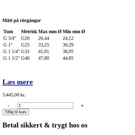
Mått på rörgängor
Tum
Metrisk
Max mm Ø
Min mm Ø
G 3/4″
G20
26,44
24,12
G 1″
G25
33,25
30,29
G 1 1/4″
G32
41,91
38,95
G 1 1/2″
G40
47,80
44,85
Læs mere
3.445,00
kr.
Maestrini
-
+
Sjövattenfilter
Tilføj til kurv
1
1/2"
Betal sikkert & trygt hos os
SS
antal