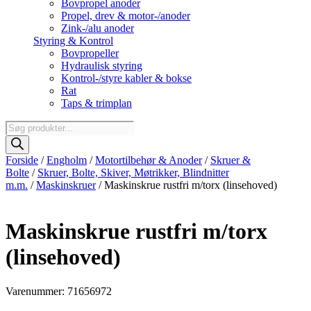
Bovpropel anoder
Propel, drev & motor-/anoder
Zink-/alu anoder
Styring & Kontrol
Bovpropeller
Hydraulisk styring
Kontrol-/styre kabler & bokse
Rat
Taps & trimplan
Products
search
Forside
/
Engholm
/
Motortilbehør & Anoder
/
Skruer &
Bolte
/
Skruer, Bolte, Skiver, Møtrikker, Blindnitter
m.m.
/
Maskinskruer
/ Maskinskrue rustfri m/torx (linsehoved)
Maskinskrue rustfri m/torx
(linsehoved)
Varenummer: 71656972