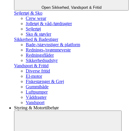
Open Sikkerhed, Vandsport & Fritid
Sejlertøj & Sko
Crew wear
Jolletøj & våd-/tørdragter
Sejlertøj
Sko & støvler
Sikkerhed & Badestiger
Bade-/stævnstiger & platform
Rednings-/svømmeveste
Redningsflåder
Sikkerhedsudstyr
Vandsport & Fritid
Diverse fritid
El-motor
Fiskestænger & Grej
Gummibåde
Luftpumper
Våddragter
Vandsport
Styring & Motortilbehør