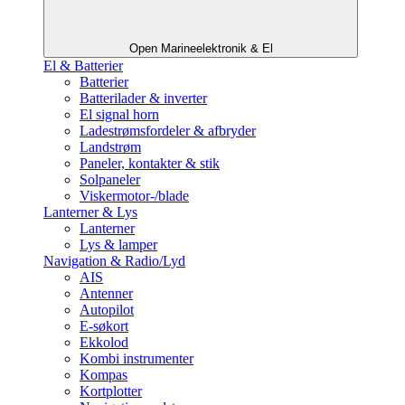
Open Marineelektronik & El
El & Batterier
Batterier
Batterilader & inverter
El signal horn
Ladestrømsfordeler & afbryder
Landstrøm
Paneler, kontakter & stik
Solpaneler
Viskermotor-/blade
Lanterner & Lys
Lanterner
Lys & lamper
Navigation & Radio/Lyd
AIS
Antenner
Autopilot
E-søkort
Ekkolod
Kombi instrumenter
Kompas
Kortplotter