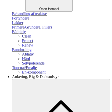
Open Hempel
Behandling af teaktræ
Fortyndere
Lakker
Primere/Grundere, Fillers
Bådpleje
Clean
Protect
Renew
Bundmaling
Ablativ
Hård
Selvpolerende
Topcoat/Emalje
En-komponent
Ankering, Rig & Dæksudstyr