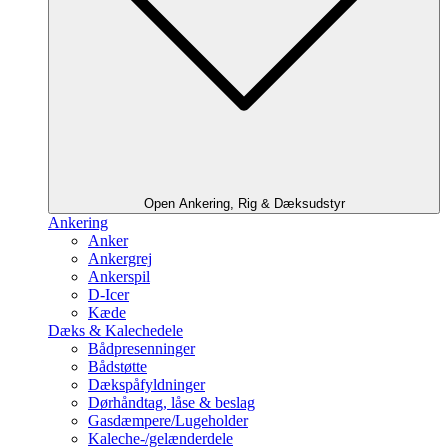
Open Ankering, Rig & Dæksudstyr
Ankering
Anker
Ankergrej
Ankerspil
D-Icer
Kæde
Dæks & Kalechedele
Bådpresenninger
Bådstøtte
Dækspåfyldninger
Dørhåndtag, låse & beslag
Gasdæmpere/Lugeholder
Kaleche-/gelænderdele