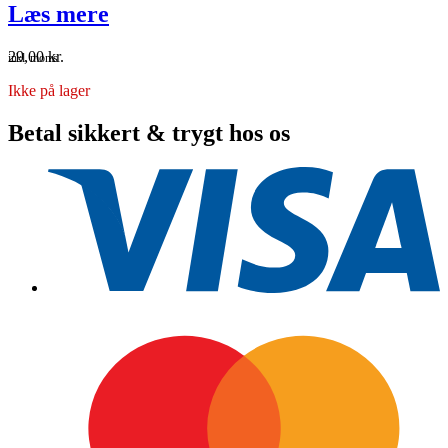
Læs mere
29,00
kr.
inkl. moms
Ikke på lager
Betal sikkert & trygt hos os