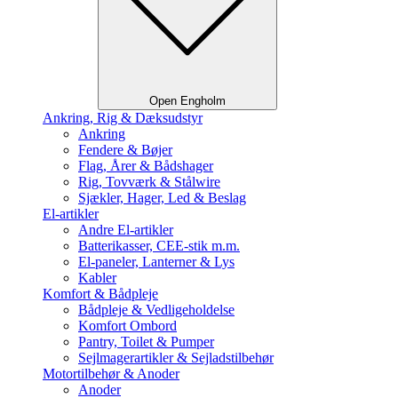
Open Engholm
Ankring, Rig & Dæksudstyr
Ankring
Fendere & Bøjer
Flag, Årer & Bådshager
Rig, Tovværk & Stålwire
Sjækler, Hager, Led & Beslag
El-artikler
Andre El-artikler
Batterikasser, CEE-stik m.m.
El-paneler, Lanterner & Lys
Kabler
Komfort & Bådpleje
Bådpleje & Vedligeholdelse
Komfort Ombord
Pantry, Toilet & Pumper
Sejlmagerartikler & Sejladstilbehør
Motortilbehør & Anoder
Anoder