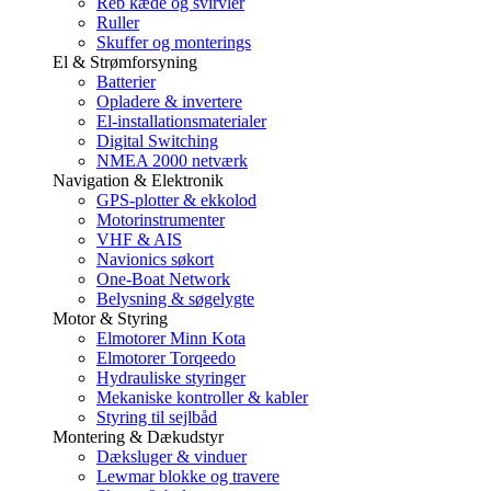
Reb kæde og svirvler
Ruller
Skuffer og monterings
El & Strømforsyning
Batterier
Opladere & invertere
El-installationsmaterialer
Digital Switching
NMEA 2000 netværk
Navigation & Elektronik
GPS-plotter & ekkolod
Motorinstrumenter
VHF & AIS
Navionics søkort
One-Boat Network
Belysning & søgelygte
Motor & Styring
Elmotorer Minn Kota
Elmotorer Torqeedo
Hydrauliske styringer
Mekaniske kontroller & kabler
Styring til sejlbåd
Montering & Dækudstyr
Dæksluger & vinduer
Lewmar blokke og travere