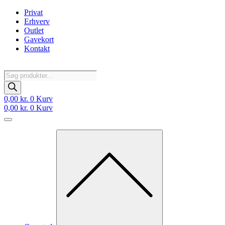
Videre
Privat
til
Erhverv
indhold
Outlet
Gavekort
Kontakt
Products
search
0,00
kr.
0
Kurv
0,00
kr.
0
Kurv