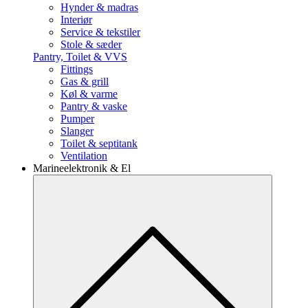
Hynder & madras
Interiør
Service & tekstiler
Stole & sæder
Pantry, Toilet & VVS
Fittings
Gas & grill
Køl & varme
Pantry & vaske
Pumper
Slanger
Toilet & septitank
Ventilation
Marineelektronik & El