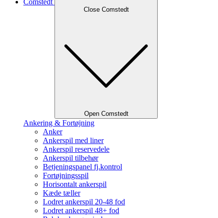
Comstedt
Close Comstedt
Open Comstedt
Ankering & Fortøjning
Anker
Ankerspil med liner
Ankerspil reservedele
Ankerspil tilbehør
Betjeningspanel fj.kontrol
Fortøjningsspil
Horisontalt ankerspil
Kæde tæller
Lodret ankerspil 20-48 fod
Lodret ankerspil 48+ fod