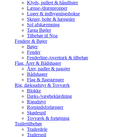
Klyds, pullert & håndlister
Lænse-/drænpropper
Luger & indbygningsbokse
Skruer, bolte & hængsler
Sol afskærmning
Targa Bøjler
Tilbehør til Noa
Fendere & Bøjer
Bøjer
Fender
Fenderline-/overtræk & tilbehør
Flag, Årer & Bådshager
Årer, padler & pagajer
Bådshager
Flag & flagstænger
Rig, dæksudstyr & Tovværk
Blokke
Dæks-/vægbeklædning
Rigudstyr
Rorpindsforlænger
Skødespil
Tovværk & fortøjning
Trailertilbehør
Trailerdele
Trailerspil