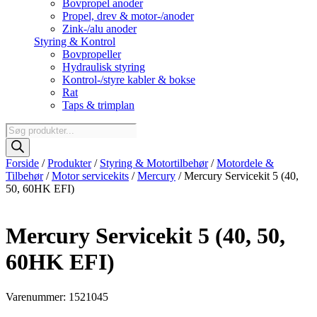
Bovpropel anoder
Propel, drev & motor-/anoder
Zink-/alu anoder
Styring & Kontrol
Bovpropeller
Hydraulisk styring
Kontrol-/styre kabler & bokse
Rat
Taps & trimplan
Products
search
Forside
/
Produkter
/
Styring & Motortilbehør
/
Motordele &
Tilbehør
/
Motor servicekits
/
Mercury
/ Mercury Servicekit 5 (40,
50, 60HK EFI)
Mercury Servicekit 5 (40, 50,
60HK EFI)
Varenummer: 1521045