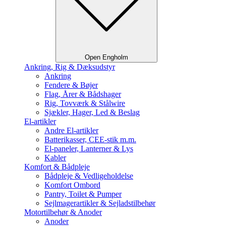
Open Engholm
Ankring, Rig & Dæksudstyr
Ankring
Fendere & Bøjer
Flag, Årer & Bådshager
Rig, Tovværk & Stålwire
Sjækler, Hager, Led & Beslag
El-artikler
Andre El-artikler
Batterikasser, CEE-stik m.m.
El-paneler, Lanterner & Lys
Kabler
Komfort & Bådpleje
Bådpleje & Vedligeholdelse
Komfort Ombord
Pantry, Toilet & Pumper
Sejlmagerartikler & Sejladstilbehør
Motortilbehør & Anoder
Anoder