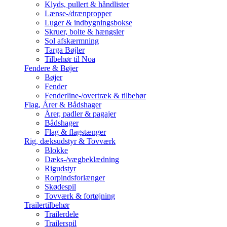
Klyds, pullert & håndlister
Lænse-/drænpropper
Luger & indbygningsbokse
Skruer, bolte & hængsler
Sol afskærmning
Targa Bøjler
Tilbehør til Noa
Fendere & Bøjer
Bøjer
Fender
Fenderline-/overtræk & tilbehør
Flag, Årer & Bådshager
Årer, padler & pagajer
Bådshager
Flag & flagstænger
Rig, dæksudstyr & Tovværk
Blokke
Dæks-/vægbeklædning
Rigudstyr
Rorpindsforlænger
Skødespil
Tovværk & fortøjning
Trailertilbehør
Trailerdele
Trailerspil