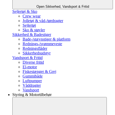
Open Sikkerhed, Vandsport & Fritid
Sejlertøj & Sko
Crew wear
Jolletøj & våd-/tørdragter
Sejlertøj
Sko & støvler
Sikkerhed & Badestiger
Bade-/stævnstiger & platform
Rednings-/svømmeveste
Redningsflåder
Sikkerhedsudstyr
Vandsport & Fritid
Diverse fritid
El-motor
Fiskestænger & Grej
Gummibåde
Luftpumper
Våddragter
Vandsport
Styring & Motortilbehør