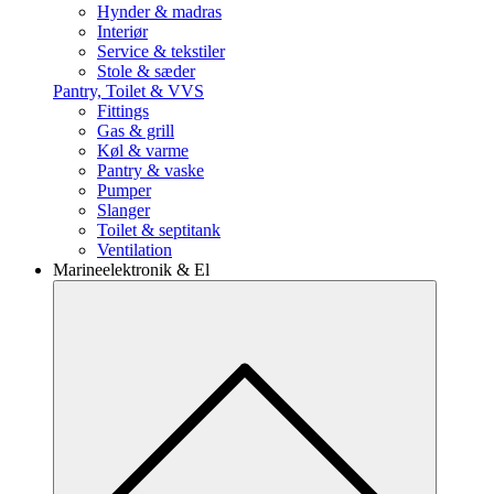
Hynder & madras
Interiør
Service & tekstiler
Stole & sæder
Pantry, Toilet & VVS
Fittings
Gas & grill
Køl & varme
Pantry & vaske
Pumper
Slanger
Toilet & septitank
Ventilation
Marineelektronik & El