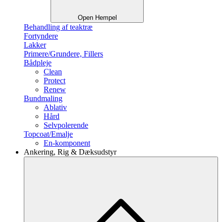
Open Hempel
Behandling af teaktræ
Fortyndere
Lakker
Primere/Grundere, Fillers
Bådpleje
Clean
Protect
Renew
Bundmaling
Ablativ
Hård
Selvpolerende
Topcoat/Emalje
En-komponent
Ankering, Rig & Dæksudstyr