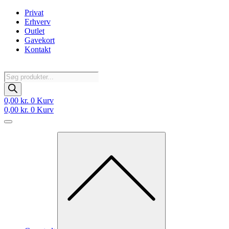
Videre
Privat
til
Erhverv
indhold
Outlet
Gavekort
Kontakt
Products
search
0,00
kr.
0
Kurv
0,00
kr.
0
Kurv