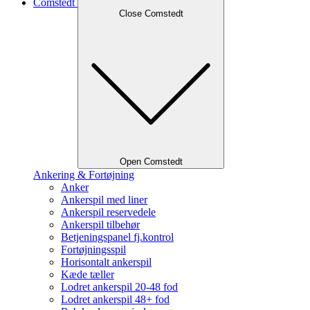
Comstedt
Close Comstedt
Open Comstedt
Ankering & Fortøjning
Anker
Ankerspil med liner
Ankerspil reservedele
Ankerspil tilbehør
Betjeningspanel fj.kontrol
Fortøjningsspil
Horisontalt ankerspil
Kæde tæller
Lodret ankerspil 20-48 fod
Lodret ankerspil 48+ fod