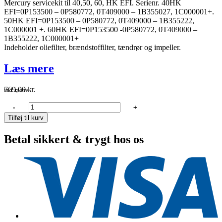
Mercury servicekit til 40,50, 60, HK EFI. Serienr. 40HK
EFI=0P153500 – 0P580772, 0T409000 – 1B355027, 1C000001+.
50HK EFI=0P153500 – 0P580772, 0T409000 – 1B355222,
1C000001 +. 60HK EFI=0P153500 -0P580772, 0T409000 –
1B355222, 1C000001+
Indeholder oliefilter, brændstoffilter, tændrør og impeller.
Læs mere
769,00
kr.
inkl. moms
Mercury
-
+
Servicekit
Tilføj til kurv
5
(40,
Betal sikkert & trygt hos os
50,
60HK
EFI)
antal