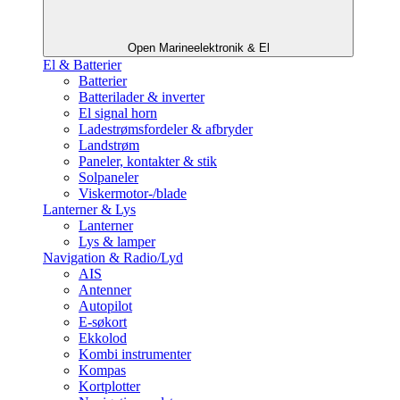
Open Marineelektronik & El
El & Batterier
Batterier
Batterilader & inverter
El signal horn
Ladestrømsfordeler & afbryder
Landstrøm
Paneler, kontakter & stik
Solpaneler
Viskermotor-/blade
Lanterner & Lys
Lanterner
Lys & lamper
Navigation & Radio/Lyd
AIS
Antenner
Autopilot
E-søkort
Ekkolod
Kombi instrumenter
Kompas
Kortplotter