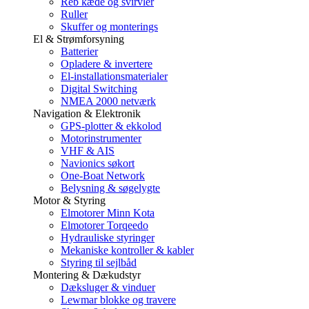
Reb kæde og svirvler
Ruller
Skuffer og monterings
El & Strømforsyning
Batterier
Opladere & invertere
El-installationsmaterialer
Digital Switching
NMEA 2000 netværk
Navigation & Elektronik
GPS-plotter & ekkolod
Motorinstrumenter
VHF & AIS
Navionics søkort
One-Boat Network
Belysning & søgelygte
Motor & Styring
Elmotorer Minn Kota
Elmotorer Torqeedo
Hydrauliske styringer
Mekaniske kontroller & kabler
Styring til sejlbåd
Montering & Dækudstyr
Dæksluger & vinduer
Lewmar blokke og travere