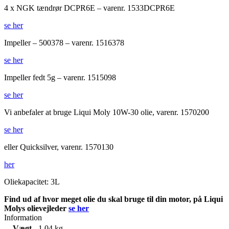
4 x NGK tændrør DCPR6E – varenr. 1533DCPR6E
se her
Impeller – 500378 – varenr. 1516378
se her
Impeller fedt 5g – varenr. 1515098
se her
Vi anbefaler at bruge Liqui Moly 10W-30 olie, varenr. 1570200
se her
eller Quicksilver, varenr. 1570130
her
Oliekapacitet: 3L
Find ud af hvor meget olie du skal bruge til din motor, på Liqui
Molys olievejleder
se her
Information
Vægt
1,04 kg