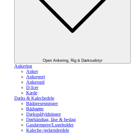
Open Ankering, Rig & Dæksudstyr
Ankering
Anker
Ankergrej
Ankerspil
D-Icer
Kæde
Dæks & Kalechedele
Bådpresenninger
Bådstøtte
Dækspåfyldninger
Dørhåndtag, låse & beslag
Gasdæmpere/Lugeholder
Kaleche-/gelænderdele