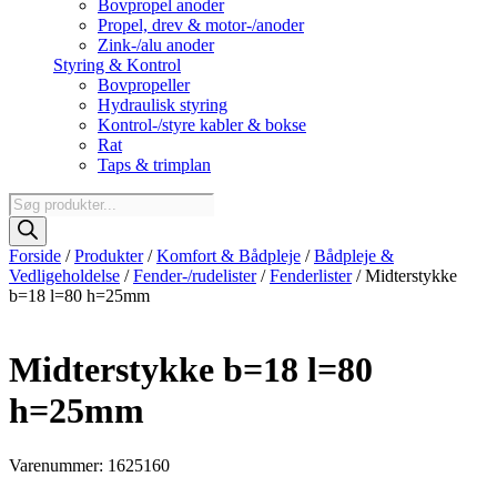
Bovpropel anoder
Propel, drev & motor-/anoder
Zink-/alu anoder
Styring & Kontrol
Bovpropeller
Hydraulisk styring
Kontrol-/styre kabler & bokse
Rat
Taps & trimplan
Products
search
Forside
/
Produkter
/
Komfort & Bådpleje
/
Bådpleje &
Vedligeholdelse
/
Fender-/rudelister
/
Fenderlister
/ Midterstykke
b=18 l=80 h=25mm
Midterstykke b=18 l=80
h=25mm
Varenummer: 1625160