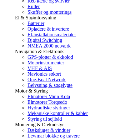
Reb kæde og svirvler
Ruller
Skuffer og monterings
El & Strømforsyning
Batterier
Opladere & invertere
El-installationsmaterialer
Digital Switching
NMEA 2000 netværk
Navigation & Elektronik
GPS-plotter & ekkolod
Motorinstrumenter
VHF & AIS
Navionics søkort
One-Boat Network
Belysning & søgelygte
Motor & Styring
Elmotorer Minn Kota
Elmotorer Torqeedo
Hydrauliske styringer
Mekaniske kontroller & kabler
Styring til sejlbåd
Montering & Dækudstyr
Dæksluger & vinduer
Lewmar blokke og travere