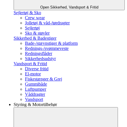
Open Sikkerhed, Vandsport & Fritid
Sejlertøj & Sko
Crew wear
Jolletøj & våd-/tørdragter
Sejlertøj
Sko & støvler
Sikkerhed & Badestiger
Bade-/stævnstiger & platform
Rednings-/svømmeveste
Redningsflåder
Sikkerhedsudstyr
Vandsport & Fritid
Diverse fritid
El-motor
Fiskestænger & Grej
Gummibåde
Luftpumper
Våddragter
Vandsport
Styring & Motortilbehør