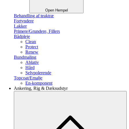
Open Hempel
Behandling af teaktræ
Fortyndere
Lakker
Primere/Grundere, Fillers
Bådpleje
Clean
Protect
Renew
Bundmaling
Ablativ
Hård
Selvpolerende
Topcoat/Emalje
En-komponent
Ankering, Rig & Dæksudstyr