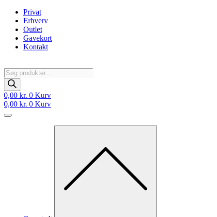
Videre
Privat
til
Erhverv
indhold
Outlet
Gavekort
Kontakt
Products
search
0,00
kr.
0
Kurv
0,00
kr.
0
Kurv