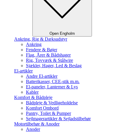
Open Engholm
Ankring, Rig & Dæksudstyr
Ankring
Fendere & Bøjer
Flag, Årer & Bådshager
Rig, Tovværk & Stålwire
Sjækler, Hager, Led & Beslag
El-artikler
Andre El-artikler
Batterikasser, CEE-stik m.m.
El-paneler, Lanterner & Lys
Kabler
Komfort & Bådpleje
Bådpleje & Vedligeholdelse
Komfort Ombord
Pantry, Toilet & Pumper
Sejlmagerartikler & Sejladstilbehør
Motortilbehør & Anoder
Anoder