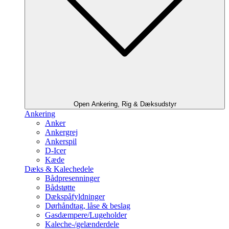
Open Ankering, Rig & Dæksudstyr
Ankering
Anker
Ankergrej
Ankerspil
D-Icer
Kæde
Dæks & Kalechedele
Bådpresenninger
Bådstøtte
Dækspåfyldninger
Dørhåndtag, låse & beslag
Gasdæmpere/Lugeholder
Kaleche-/gelænderdele