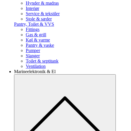
Hynder & madras
Interiør
Service & tekstiler
Stole & sæder
Pantry, Toilet & VVS
Fittings
Gas & grill
Køl & varme
Pantry & vaske
Pumper
Slanger
Toilet & septitank
Ventilation
Marineelektronik & El