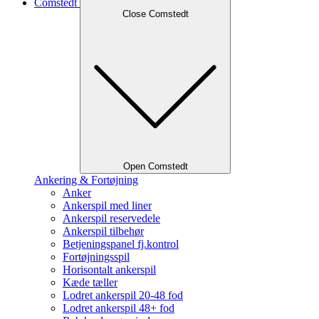
Comstedt
Close Comstedt
Open Comstedt
Ankering & Fortøjning
Anker
Ankerspil med liner
Ankerspil reservedele
Ankerspil tilbehør
Betjeningspanel fj.kontrol
Fortøjningsspil
Horisontalt ankerspil
Kæde tæller
Lodret ankerspil 20-48 fod
Lodret ankerspil 48+ fod