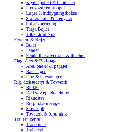
Klyds, pullert & håndlister
Lænse-/drænpropper
Luger & indbygningsbokse
Skruer, bolte & hængsler
Sol afskærmning
Targa Bøjler
Tilbehør til Noa
Fendere & Bøjer
Bøjer
Fender
Fenderline-/overtræk & tilbehør
Flag, Årer & Bådshager
Årer, padler & pagajer
Bådshager
Flag & flagstænger
Rig, dæksudstyr & Tovværk
Blokke
Dæks-/vægbeklædning
Rigudstyr
Rorpindsforlænger
Skødespil
Tovværk & fortøjning
Trailertilbehør
Trailerdele
Trailerspil