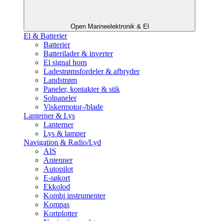
Open Marineelektronik & El
El & Batterier
Batterier
Batterilader & inverter
El signal horn
Ladestrømsfordeler & afbryder
Landstrøm
Paneler, kontakter & stik
Solpaneler
Viskermotor-/blade
Lanterner & Lys
Lanterner
Lys & lamper
Navigation & Radio/Lyd
AIS
Antenner
Autopilot
E-søkort
Ekkolod
Kombi instrumenter
Kompas
Kortplotter