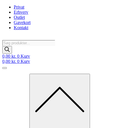
Videre
Privat
til
Erhverv
indhold
Outlet
Gavekort
Kontakt
Products
search
0,00
kr.
0
Kurv
0,00
kr.
0
Kurv