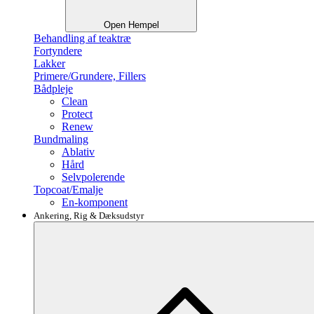
Open Hempel
Behandling af teaktræ
Fortyndere
Lakker
Primere/Grundere, Fillers
Bådpleje
Clean
Protect
Renew
Bundmaling
Ablativ
Hård
Selvpolerende
Topcoat/Emalje
En-komponent
Ankering, Rig & Dæksudstyr