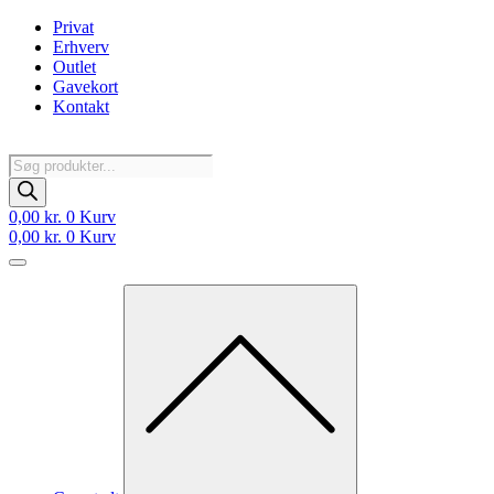
Videre
Privat
til
Erhverv
indhold
Outlet
Gavekort
Kontakt
Products
search
0,00
kr.
0
Kurv
0,00
kr.
0
Kurv