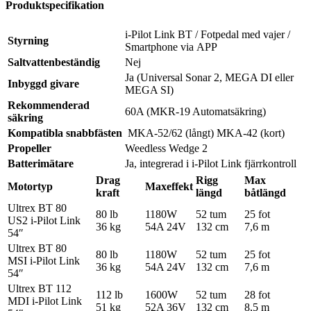
Produktspecifikation
i-Pilot Link BT / Fotpedal med vajer /
Styrning
Smartphone via APP
Saltvattenbeständig
Nej
Ja (Universal Sonar 2, MEGA DI eller
Inbyggd givare
MEGA SI)
Rekommenderad
60A (MKR-19 Automatsäkring)
säkring
Kompatibla snabbfästen
MKA-52/62 (långt) MKA-42 (kort)
Propeller
Weedless Wedge 2
Batterimätare
Ja, integrerad i i-Pilot Link fjärrkontroll
Drag
Rigg
Max
Motortyp
Maxeffekt
kraft
längd
båtlängd
Ultrex BT 80
80 lb
1180W
52 tum
25 fot
US2 i-Pilot Link
36 kg
54A 24V
132 cm
7,6 m
54″
Ultrex BT 80
80 lb
1180W
52 tum
25 fot
MSI i-Pilot Link
36 kg
54A 24V
132 cm
7,6 m
54″
Ultrex BT 112
112 lb
1600W
52 tum
28 fot
MDI i-Pilot Link
51 kg
52A 36V
132 cm
8,5 m