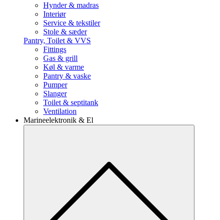
Hynder & madras
Interiør
Service & tekstiler
Stole & sæder
Pantry, Toilet & VVS
Fittings
Gas & grill
Køl & varme
Pantry & vaske
Pumper
Slanger
Toilet & septitank
Ventilation
Marineelektronik & El