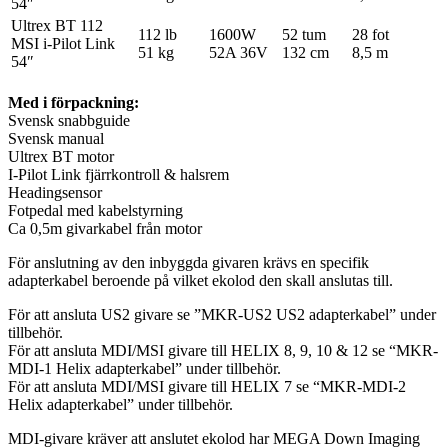
54″
Ultrex BT 112
112 lb
1600W
52 tum
28 fot
MSI i-Pilot Link
51 kg
52A 36V
132 cm
8,5 m
54″
Med i förpackning:
Svensk snabbguide
Svensk manual
Ultrex BT motor
I-Pilot Link fjärrkontroll & halsrem
Headingsensor
Fotpedal med kabelstyrning
Ca 0,5m givarkabel från motor
För anslutning av den inbyggda givaren krävs en specifik
adapterkabel beroende på vilket ekolod den skall anslutas till.
För att ansluta US2 givare se ”MKR-US2 US2 adapterkabel” under
tillbehör.
För att ansluta MDI/MSI givare till HELIX 8, 9, 10 & 12 se “MKR-
MDI-1 Helix adapterkabel” under tillbehör.
För att ansluta MDI/MSI givare till HELIX 7 se “MKR-MDI-2
Helix adapterkabel” under tillbehör.
MDI-givare kräver att anslutet ekolod har MEGA Down Imaging