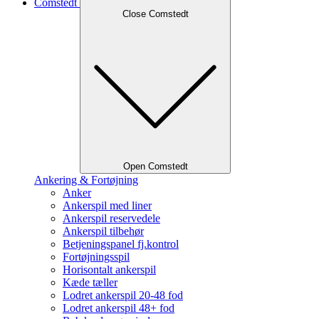
Comstedt
Close Comstedt
Open Comstedt
Ankering & Fortøjning
Anker
Ankerspil med liner
Ankerspil reservedele
Ankerspil tilbehør
Betjeningspanel fj.kontrol
Fortøjningsspil
Horisontalt ankerspil
Kæde tæller
Lodret ankerspil 20-48 fod
Lodret ankerspil 48+ fod