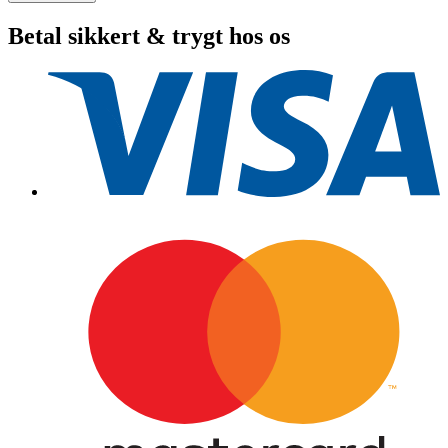
Ultrex
BT
Betal sikkert & trygt hos os
80
US2
IPlink
60"
antal