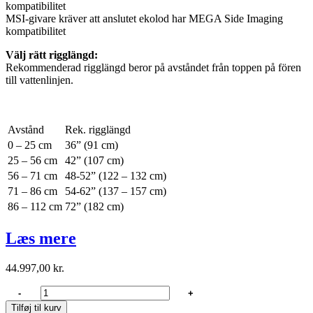
kompatibilitet
MSI-givare kräver att anslutet ekolod har MEGA Side Imaging
kompatibilitet
Välj rätt rigglängd:
Rekommenderad rigglängd beror på avståndet från toppen på fören
till vattenlinjen.
Avstånd
Rek. rigglängd
0 – 25 cm
36” (91 cm)
25 – 56 cm
42” (107 cm)
56 – 71 cm
48-52” (122 – 132 cm)
71 – 86 cm
54-62” (137 – 157 cm)
86 – 112 cm
72” (182 cm)
Læs mere
44.997,00
kr.
Minn
-
+
kota
Tilføj til kurv