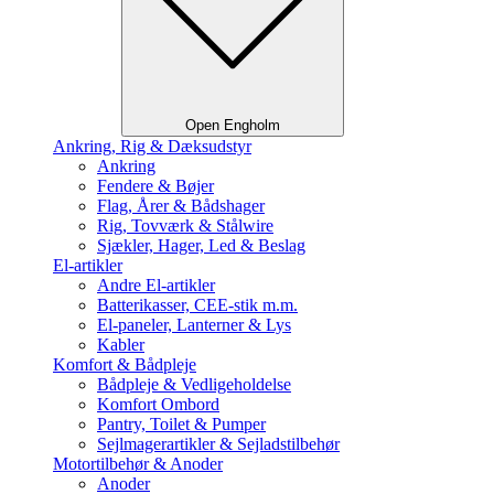
Open Engholm
Ankring, Rig & Dæksudstyr
Ankring
Fendere & Bøjer
Flag, Årer & Bådshager
Rig, Tovværk & Stålwire
Sjækler, Hager, Led & Beslag
El-artikler
Andre El-artikler
Batterikasser, CEE-stik m.m.
El-paneler, Lanterner & Lys
Kabler
Komfort & Bådpleje
Bådpleje & Vedligeholdelse
Komfort Ombord
Pantry, Toilet & Pumper
Sejlmagerartikler & Sejladstilbehør
Motortilbehør & Anoder
Anoder