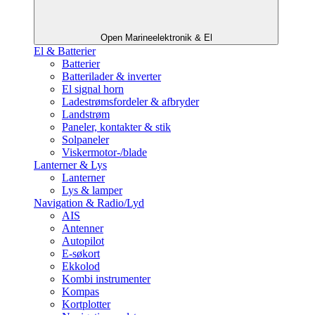
Open Marineelektronik & El
El & Batterier
Batterier
Batterilader & inverter
El signal horn
Ladestrømsfordeler & afbryder
Landstrøm
Paneler, kontakter & stik
Solpaneler
Viskermotor-/blade
Lanterner & Lys
Lanterner
Lys & lamper
Navigation & Radio/Lyd
AIS
Antenner
Autopilot
E-søkort
Ekkolod
Kombi instrumenter
Kompas
Kortplotter