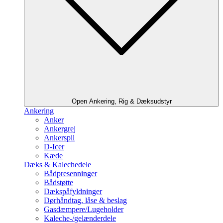
Open Ankering, Rig & Dæksudstyr
Ankering
Anker
Ankergrej
Ankerspil
D-Icer
Kæde
Dæks & Kalechedele
Bådpresenninger
Bådstøtte
Dækspåfyldninger
Dørhåndtag, låse & beslag
Gasdæmpere/Lugeholder
Kaleche-/gelænderdele