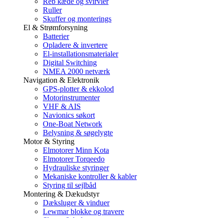
Reb kæde og svirvler
Ruller
Skuffer og monterings
El & Strømforsyning
Batterier
Opladere & invertere
El-installationsmaterialer
Digital Switching
NMEA 2000 netværk
Navigation & Elektronik
GPS-plotter & ekkolod
Motorinstrumenter
VHF & AIS
Navionics søkort
One-Boat Network
Belysning & søgelygte
Motor & Styring
Elmotorer Minn Kota
Elmotorer Torqeedo
Hydrauliske styringer
Mekaniske kontroller & kabler
Styring til sejlbåd
Montering & Dækudstyr
Dæksluger & vinduer
Lewmar blokke og travere