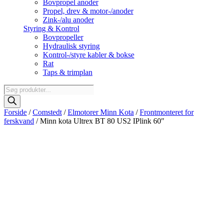
Bovpropel anoder
Propel, drev & motor-/anoder
Zink-/alu anoder
Styring & Kontrol
Bovpropeller
Hydraulisk styring
Kontrol-/styre kabler & bokse
Rat
Taps & trimplan
Products
search
Forside
/
Comstedt
/
Elmotorer Minn Kota
/
Frontmonteret for
ferskvand
/ Minn kota Ultrex BT 80 US2 IPlink 60″