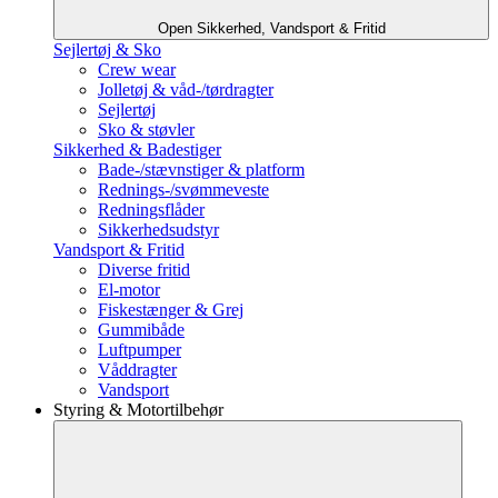
Open Sikkerhed, Vandsport & Fritid
Sejlertøj & Sko
Crew wear
Jolletøj & våd-/tørdragter
Sejlertøj
Sko & støvler
Sikkerhed & Badestiger
Bade-/stævnstiger & platform
Rednings-/svømmeveste
Redningsflåder
Sikkerhedsudstyr
Vandsport & Fritid
Diverse fritid
El-motor
Fiskestænger & Grej
Gummibåde
Luftpumper
Våddragter
Vandsport
Styring & Motortilbehør