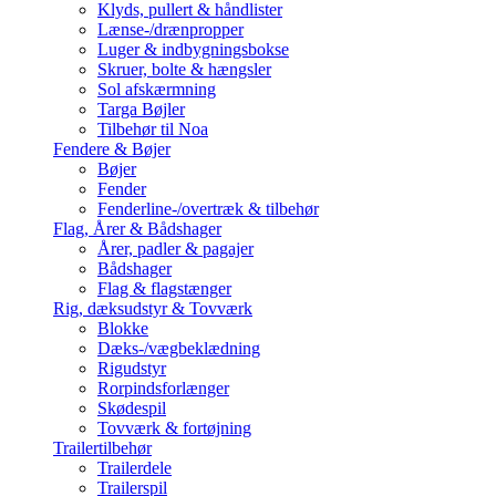
Klyds, pullert & håndlister
Lænse-/drænpropper
Luger & indbygningsbokse
Skruer, bolte & hængsler
Sol afskærmning
Targa Bøjler
Tilbehør til Noa
Fendere & Bøjer
Bøjer
Fender
Fenderline-/overtræk & tilbehør
Flag, Årer & Bådshager
Årer, padler & pagajer
Bådshager
Flag & flagstænger
Rig, dæksudstyr & Tovværk
Blokke
Dæks-/vægbeklædning
Rigudstyr
Rorpindsforlænger
Skødespil
Tovværk & fortøjning
Trailertilbehør
Trailerdele
Trailerspil