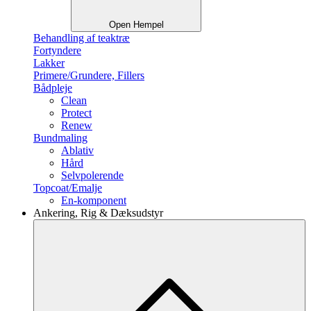
Open Hempel
Behandling af teaktræ
Fortyndere
Lakker
Primere/Grundere, Fillers
Bådpleje
Clean
Protect
Renew
Bundmaling
Ablativ
Hård
Selvpolerende
Topcoat/Emalje
En-komponent
Ankering, Rig & Dæksudstyr