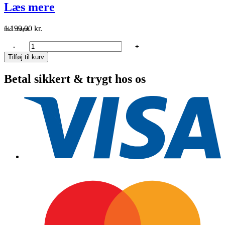
Læs mere
1.199,00
kr.
inkl. moms
Mirka
-
+
Abranet
Tilføj til kurv
Ace
HD
Betal sikkert & trygt hos os
225mm
P60
til
LEROS-
S
x
25
stk
antal