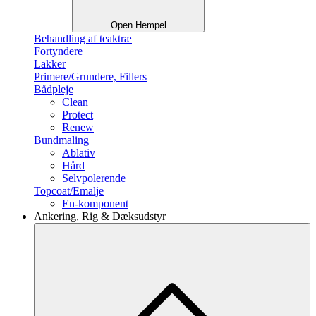
Open Hempel
Behandling af teaktræ
Fortyndere
Lakker
Primere/Grundere, Fillers
Bådpleje
Clean
Protect
Renew
Bundmaling
Ablativ
Hård
Selvpolerende
Topcoat/Emalje
En-komponent
Ankering, Rig & Dæksudstyr