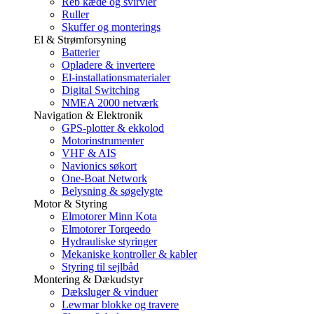
Reb kæde og svirvler
Ruller
Skuffer og monterings
El & Strømforsyning
Batterier
Opladere & invertere
El-installationsmaterialer
Digital Switching
NMEA 2000 netværk
Navigation & Elektronik
GPS-plotter & ekkolod
Motorinstrumenter
VHF & AIS
Navionics søkort
One-Boat Network
Belysning & søgelygte
Motor & Styring
Elmotorer Minn Kota
Elmotorer Torqeedo
Hydrauliske styringer
Mekaniske kontroller & kabler
Styring til sejlbåd
Montering & Dækudstyr
Dæksluger & vinduer
Lewmar blokke og travere