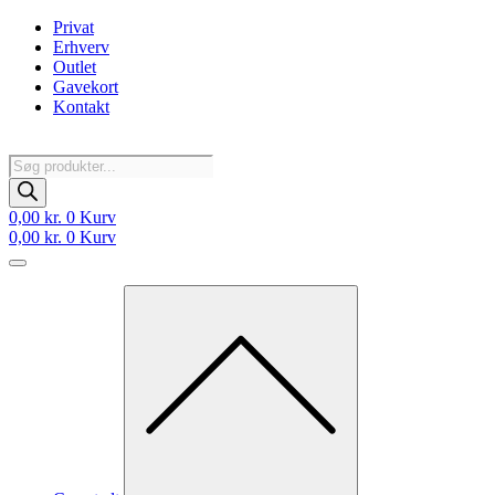
Videre
Privat
til
Erhverv
indhold
Outlet
Gavekort
Kontakt
Products
search
0,00
kr.
0
Kurv
0,00
kr.
0
Kurv