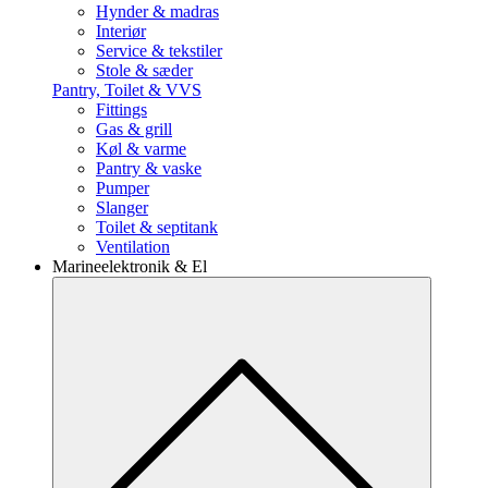
Hynder & madras
Interiør
Service & tekstiler
Stole & sæder
Pantry, Toilet & VVS
Fittings
Gas & grill
Køl & varme
Pantry & vaske
Pumper
Slanger
Toilet & septitank
Ventilation
Marineelektronik & El