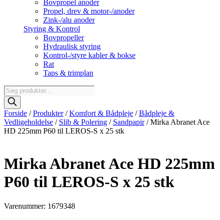
Bovpropel anoder
Propel, drev & motor-/anoder
Zink-/alu anoder
Styring & Kontrol
Bovpropeller
Hydraulisk styring
Kontrol-/styre kabler & bokse
Rat
Taps & trimplan
Products
search
Forside
/
Produkter
/
Komfort & Bådpleje
/
Bådpleje &
Vedligeholdelse
/
Slib & Polering
/
Sandpapir
/ Mirka Abranet Ace
HD 225mm P60 til LEROS-S x 25 stk
Mirka Abranet Ace HD 225mm
P60 til LEROS-S x 25 stk
Varenummer: 1679348