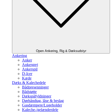
Open Ankering, Rig & Dæksudstyr
Ankering
Anker
Ankergrej
Ankerspil
D-Icer
Kæde
Dæks & Kalechedele
Bådpresenninger
Bådstøtte
Dækspåfyldninger
Dørhåndtag, låse & beslag
Gasdæmpere/Lugeholder
Kaleche-/gelænderdele