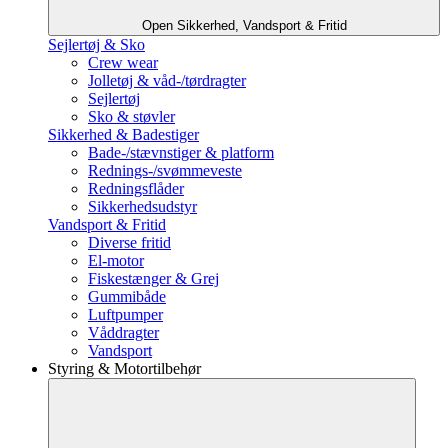
Open Sikkerhed, Vandsport & Fritid
Sejlertøj & Sko
Crew wear
Jolletøj & våd-/tørdragter
Sejlertøj
Sko & støvler
Sikkerhed & Badestiger
Bade-/stævnstiger & platform
Rednings-/svømmeveste
Redningsflåder
Sikkerhedsudstyr
Vandsport & Fritid
Diverse fritid
El-motor
Fiskestænger & Grej
Gummibåde
Luftpumper
Våddragter
Vandsport
Styring & Motortilbehør