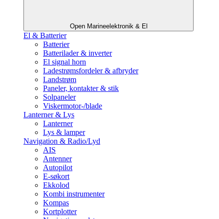
Open Marineelektronik & El
El & Batterier
Batterier
Batterilader & inverter
El signal horn
Ladestrømsfordeler & afbryder
Landstrøm
Paneler, kontakter & stik
Solpaneler
Viskermotor-/blade
Lanterner & Lys
Lanterner
Lys & lamper
Navigation & Radio/Lyd
AIS
Antenner
Autopilot
E-søkort
Ekkolod
Kombi instrumenter
Kompas
Kortplotter