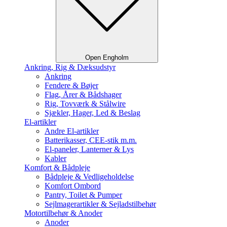
Open Engholm
Ankring, Rig & Dæksudstyr
Ankring
Fendere & Bøjer
Flag, Årer & Bådshager
Rig, Tovværk & Stålwire
Sjækler, Hager, Led & Beslag
El-artikler
Andre El-artikler
Batterikasser, CEE-stik m.m.
El-paneler, Lanterner & Lys
Kabler
Komfort & Bådpleje
Bådpleje & Vedligeholdelse
Komfort Ombord
Pantry, Toilet & Pumper
Sejlmagerartikler & Sejladstilbehør
Motortilbehør & Anoder
Anoder