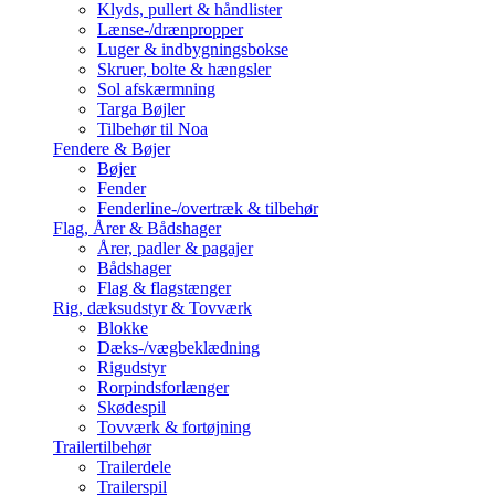
Klyds, pullert & håndlister
Lænse-/drænpropper
Luger & indbygningsbokse
Skruer, bolte & hængsler
Sol afskærmning
Targa Bøjler
Tilbehør til Noa
Fendere & Bøjer
Bøjer
Fender
Fenderline-/overtræk & tilbehør
Flag, Årer & Bådshager
Årer, padler & pagajer
Bådshager
Flag & flagstænger
Rig, dæksudstyr & Tovværk
Blokke
Dæks-/vægbeklædning
Rigudstyr
Rorpindsforlænger
Skødespil
Tovværk & fortøjning
Trailertilbehør
Trailerdele
Trailerspil