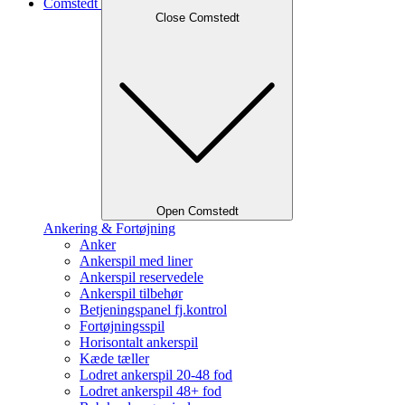
Comstedt
Close Comstedt
Open Comstedt
Ankering & Fortøjning
Anker
Ankerspil med liner
Ankerspil reservedele
Ankerspil tilbehør
Betjeningspanel fj.kontrol
Fortøjningsspil
Horisontalt ankerspil
Kæde tæller
Lodret ankerspil 20-48 fod
Lodret ankerspil 48+ fod