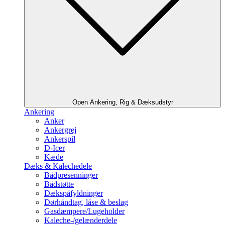
Open Ankering, Rig & Dæksudstyr
Ankering
Anker
Ankergrej
Ankerspil
D-Icer
Kæde
Dæks & Kalechedele
Bådpresenninger
Bådstøtte
Dækspåfyldninger
Dørhåndtag, låse & beslag
Gasdæmpere/Lugeholder
Kaleche-/gelænderdele