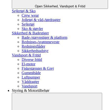
Open Sikkerhed, Vandsport & Fritid
Sejlertøj & Sko
Crew wear
Jolletøj & våd-/tørdragter
Sejlertøj
Sko & støvler
Sikkerhed & Badestiger
Bade-/stævnstiger & platform
Rednings-/svømmeveste
Redningsflåder
Sikkerhedsudstyr
Vandsport & Fritid
Diverse fritid
El-motor
Fiskestænger & Grej
Gummibåde
Luftpumper
Våddragter
Vandsport
Styring & Motortilbehør