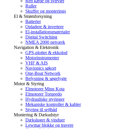
Reb kæde og svirvler
Ruller
Skuffer og monterings
El & Strømforsyning
Batterier
Opladere & invertere
El-installationsmaterialer
Digital Switching
NMEA 2000 netværk
Navigation & Elektronik
GPS-plotter & ekkolod
Motorinstrumenter
VHF & AIS
Navionics søkort
One-Boat Network
Belysning & søgelygte
Motor & Styring
Elmotorer Minn Kota
Elmotorer Torqeedo
Hydrauliske styringer
Mekaniske kontroller & kabler
Styring til sejlbåd
Montering & Dækudstyr
Dæksluger & vinduer
Lewmar blokke og travere