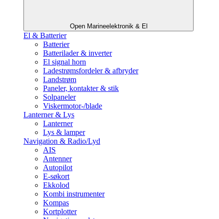
Open Marineelektronik & El
El & Batterier
Batterier
Batterilader & inverter
El signal horn
Ladestrømsfordeler & afbryder
Landstrøm
Paneler, kontakter & stik
Solpaneler
Viskermotor-/blade
Lanterner & Lys
Lanterner
Lys & lamper
Navigation & Radio/Lyd
AIS
Antenner
Autopilot
E-søkort
Ekkolod
Kombi instrumenter
Kompas
Kortplotter