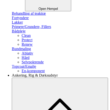
Open Hempel
Behandling af teaktræ
Fortyndere
Lakker
Primere/Grundere, Fillers
Bådpleje
Clean
Protect
Renew
Bundmaling
Ablativ
Hård
Selvpolerende
Topcoat/Emalje
En-komponent
Ankering, Rig & Dæksudstyr