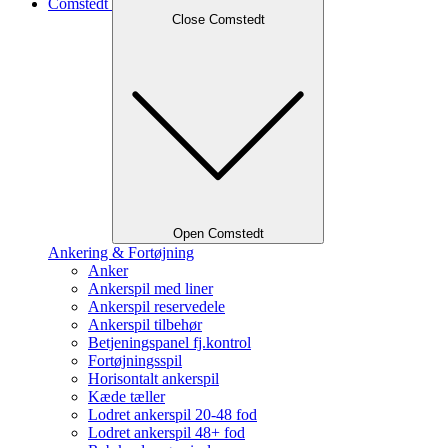
Comstedt
Close Comstedt
Open Comstedt
Ankering & Fortøjning
Anker
Ankerspil med liner
Ankerspil reservedele
Ankerspil tilbehør
Betjeningspanel fj.kontrol
Fortøjningsspil
Horisontalt ankerspil
Kæde tæller
Lodret ankerspil 20-48 fod
Lodret ankerspil 48+ fod