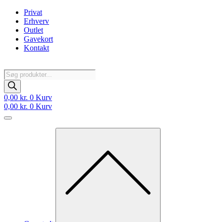
Videre
Privat
til
Erhverv
indhold
Outlet
Gavekort
Kontakt
Products
search
0,00
kr.
0
Kurv
0,00
kr.
0
Kurv