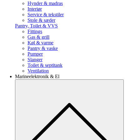
Hynder & madras
Interiør
Service & tekstiler
Stole & sæder
Pantry, Toilet & VVS
Fittings
Gas & grill
Køl & varme
Pantry & vaske
Pumper
Slanger
Toilet & septitank
Ventilation
Marineelektronik & El