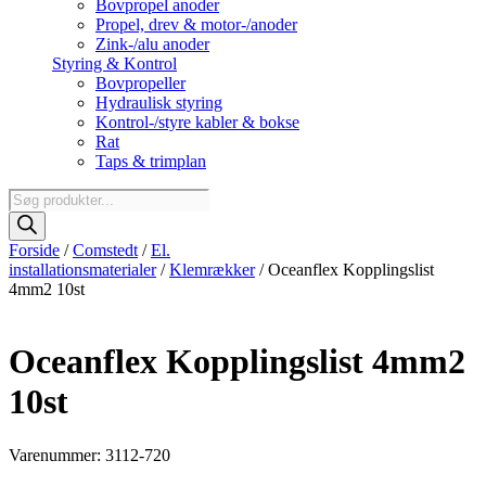
Bovpropel anoder
Propel, drev & motor-/anoder
Zink-/alu anoder
Styring & Kontrol
Bovpropeller
Hydraulisk styring
Kontrol-/styre kabler & bokse
Rat
Taps & trimplan
Products
search
Forside
/
Comstedt
/
El.
installationsmaterialer
/
Klemrækker
/ Oceanflex Kopplingslist
4mm2 10st
Oceanflex Kopplingslist 4mm2
10st
Varenummer: 3112-720