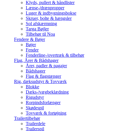
Klyds, pullert & håndlister
Lænse-/drænpropper
Luger & indbygningsbokse
Skruer, bolte & hængsler
Sol afskærmning
Targa Bøjler
Tilbehør til Noa
Fendere & Bøjer
Bøjer
Fender
Fenderline-/overtræk & tilbehør
Flag, Årer & Bådshager
Årer, padler & pagajer
Bådshager
Flag & flagstænger
Rig, dæksudstyr & Tovværk
Blokke
Dæks-/vægbeklædning
Rigudstyr
Rorpindsforlænger
Skødespil
Tovværk & fortøjning
Trailertilbehør
Trailerdele
Trailerspil