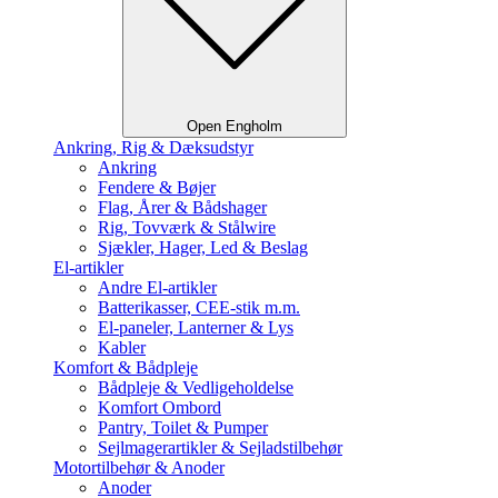
Open Engholm
Ankring, Rig & Dæksudstyr
Ankring
Fendere & Bøjer
Flag, Årer & Bådshager
Rig, Tovværk & Stålwire
Sjækler, Hager, Led & Beslag
El-artikler
Andre El-artikler
Batterikasser, CEE-stik m.m.
El-paneler, Lanterner & Lys
Kabler
Komfort & Bådpleje
Bådpleje & Vedligeholdelse
Komfort Ombord
Pantry, Toilet & Pumper
Sejlmagerartikler & Sejladstilbehør
Motortilbehør & Anoder
Anoder