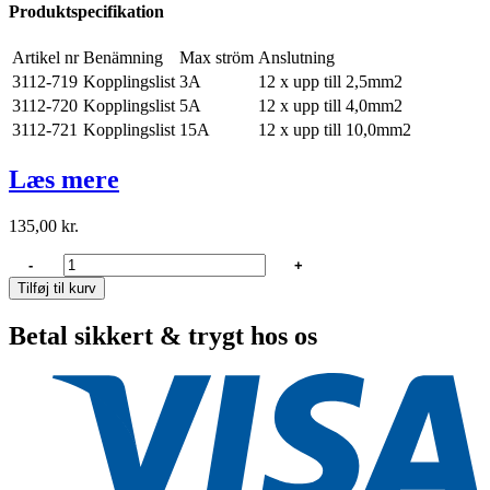
Produktspecifikation
Artikel nr
Benämning
Max ström
Anslutning
3112-719
Kopplingslist
3A
12 x upp till 2,5mm2
3112-720
Kopplingslist
5A
12 x upp till 4,0mm2
3112-721
Kopplingslist
15A
12 x upp till 10,0mm2
Læs mere
135,00
kr.
Oceanflex
-
+
Kopplingslist
Tilføj til kurv
4mm2
10st
Betal sikkert & trygt hos os
antal