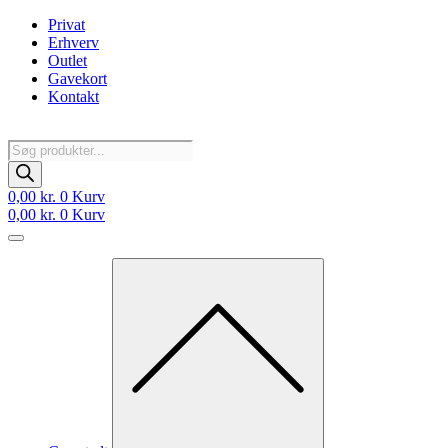
Videre
Privat
til
Erhverv
indhold
Outlet
Gavekort
Kontakt
Products
search
0,00
kr.
0
Kurv
0,00
kr.
0
Kurv