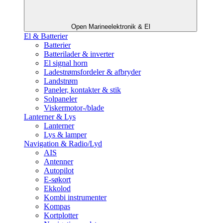
Open Marineelektronik & El
El & Batterier
Batterier
Batterilader & inverter
El signal horn
Ladestrømsfordeler & afbryder
Landstrøm
Paneler, kontakter & stik
Solpaneler
Viskermotor-/blade
Lanterner & Lys
Lanterner
Lys & lamper
Navigation & Radio/Lyd
AIS
Antenner
Autopilot
E-søkort
Ekkolod
Kombi instrumenter
Kompas
Kortplotter