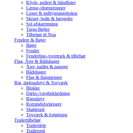
Klyds, pullert & håndlister
Lænse-/drænpropper
Luger & indbygningsbokse
Skruer, bolte & hængsler
Sol afskærmning
Targa Bøjler
Tilbehør til Noa
Fendere & Bøjer
Bøjer
Fender
Fenderline-/overtræk & tilbehør
Flag, Årer & Bådshager
Årer, padler & pagajer
Bådshager
Flag & flagstænger
Rig, dæksudstyr & Tovværk
Blokke
Dæks-/vægbeklædning
Rigudstyr
Rorpindsforlænger
Skødespil
Tovværk & fortøjning
Trailertilbehør
Trailerdele
Trailerspil