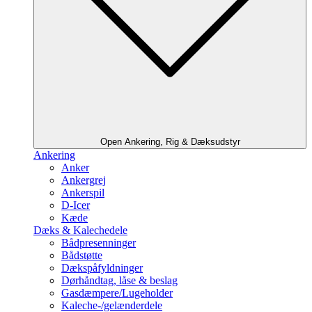
Open Ankering, Rig & Dæksudstyr
Ankering
Anker
Ankergrej
Ankerspil
D-Icer
Kæde
Dæks & Kalechedele
Bådpresenninger
Bådstøtte
Dækspåfyldninger
Dørhåndtag, låse & beslag
Gasdæmpere/Lugeholder
Kaleche-/gelænderdele