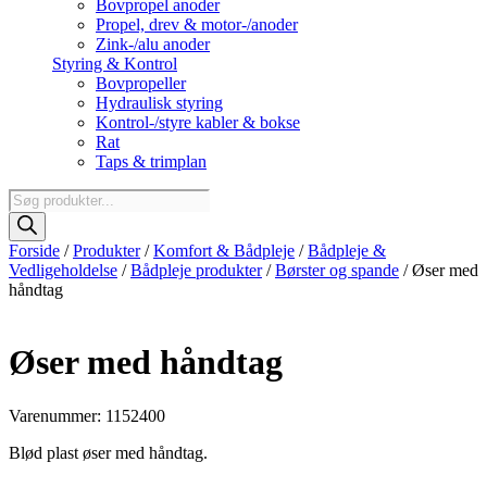
Bovpropel anoder
Propel, drev & motor-/anoder
Zink-/alu anoder
Styring & Kontrol
Bovpropeller
Hydraulisk styring
Kontrol-/styre kabler & bokse
Rat
Taps & trimplan
Products
search
Forside
/
Produkter
/
Komfort & Bådpleje
/
Bådpleje &
Vedligeholdelse
/
Bådpleje produkter
/
Børster og spande
/ Øser med
håndtag
Øser med håndtag
Varenummer: 1152400
Blød plast øser med håndtag.