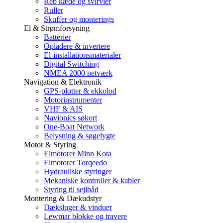
Reb kæde og svirvler
Ruller
Skuffer og monterings
El & Strømforsyning
Batterier
Opladere & invertere
El-installationsmaterialer
Digital Switching
NMEA 2000 netværk
Navigation & Elektronik
GPS-plotter & ekkolod
Motorinstrumenter
VHF & AIS
Navionics søkort
One-Boat Network
Belysning & søgelygte
Motor & Styring
Elmotorer Minn Kota
Elmotorer Torqeedo
Hydrauliske styringer
Mekaniske kontroller & kabler
Styring til sejlbåd
Montering & Dækudstyr
Dæksluger & vinduer
Lewmar blokke og travere