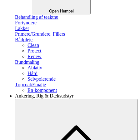
Open Hempel
Behandling af teaktræ
Fortyndere
Lakker
Primere/Grundere, Fillers
Bådpleje
Clean
Protect
Renew
Bundmaling
Ablativ
Hård
Selvpolerende
Topcoat/Emalje
En-komponent
Ankering, Rig & Dæksudstyr