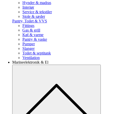
Hynder & madras
Interiør
Service & tekstiler
Stole & sæder
Pantry, Toilet & VVS
Fittings
Gas & grill
Køl & varme
Pantry & vaske
Pumper
Slanger
Toilet & septitank
Ventilation
Marineelektronik & El