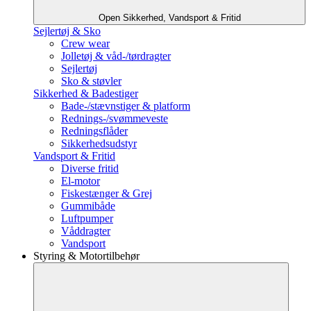
Open Sikkerhed, Vandsport & Fritid
Sejlertøj & Sko
Crew wear
Jolletøj & våd-/tørdragter
Sejlertøj
Sko & støvler
Sikkerhed & Badestiger
Bade-/stævnstiger & platform
Rednings-/svømmeveste
Redningsflåder
Sikkerhedsudstyr
Vandsport & Fritid
Diverse fritid
El-motor
Fiskestænger & Grej
Gummibåde
Luftpumper
Våddragter
Vandsport
Styring & Motortilbehør