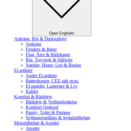
Open Engholm
Ankring, Rig & Dæksudstyr
Ankring
Fendere & Bøjer
Flag, Årer & Bådshager
Rig, Tovværk & Stålwire
Sjækler, Hager, Led & Beslag
El-artikler
Andre El-artikler
Batterikasser, CEE-stik m.m.
El-paneler, Lanterner & Lys
Kabler
Komfort & Bådpleje
Bådpleje & Vedligeholdelse
Komfort Ombord
Pantry, Toilet & Pumper
Sejlmagerartikler & Sejladstilbehør
Motortilbehør & Anoder
Anoder