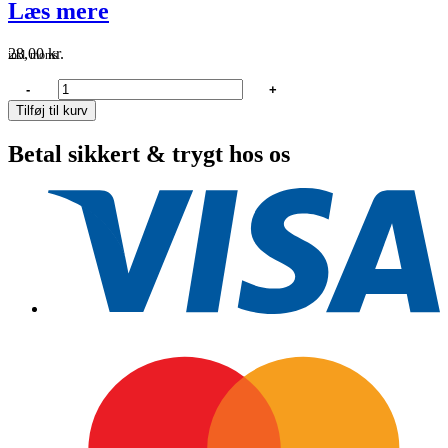
Læs mere
28,00
kr.
inkl. moms
Øser
-
+
med
Tilføj til kurv
håndtag
antal
Betal sikkert & trygt hos os