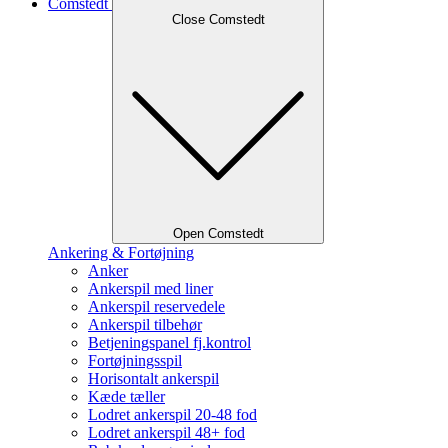
Comstedt
Close Comstedt
Open Comstedt
Ankering & Fortøjning
Anker
Ankerspil med liner
Ankerspil reservedele
Ankerspil tilbehør
Betjeningspanel fj.kontrol
Fortøjningsspil
Horisontalt ankerspil
Kæde tæller
Lodret ankerspil 20-48 fod
Lodret ankerspil 48+ fod