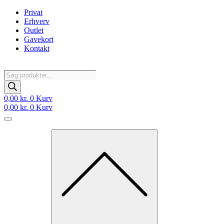
Videre
Privat
til
Erhverv
indhold
Outlet
Gavekort
Kontakt
Products
search
0,00
kr.
0
Kurv
0,00
kr.
0
Kurv