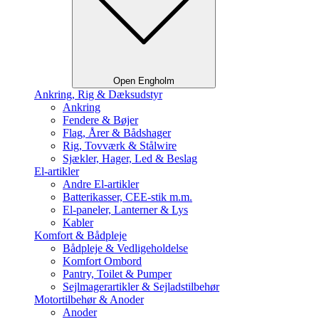
Open Engholm
Ankring, Rig & Dæksudstyr
Ankring
Fendere & Bøjer
Flag, Årer & Bådshager
Rig, Tovværk & Stålwire
Sjækler, Hager, Led & Beslag
El-artikler
Andre El-artikler
Batterikasser, CEE-stik m.m.
El-paneler, Lanterner & Lys
Kabler
Komfort & Bådpleje
Bådpleje & Vedligeholdelse
Komfort Ombord
Pantry, Toilet & Pumper
Sejlmagerartikler & Sejladstilbehør
Motortilbehør & Anoder
Anoder