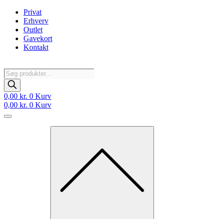
Videre
Privat
til
Erhverv
indhold
Outlet
Gavekort
Kontakt
Products
search
0,00
kr.
0
Kurv
0,00
kr.
0
Kurv