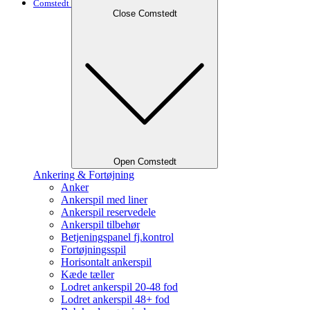
Comstedt
Close Comstedt
Open Comstedt
Ankering & Fortøjning
Anker
Ankerspil med liner
Ankerspil reservedele
Ankerspil tilbehør
Betjeningspanel fj.kontrol
Fortøjningsspil
Horisontalt ankerspil
Kæde tæller
Lodret ankerspil 20-48 fod
Lodret ankerspil 48+ fod