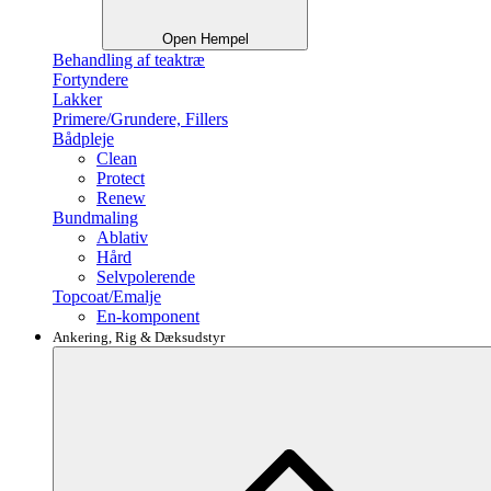
Open Hempel
Behandling af teaktræ
Fortyndere
Lakker
Primere/Grundere, Fillers
Bådpleje
Clean
Protect
Renew
Bundmaling
Ablativ
Hård
Selvpolerende
Topcoat/Emalje
En-komponent
Ankering, Rig & Dæksudstyr