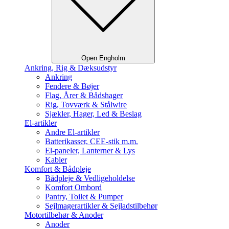
Open Engholm
Ankring, Rig & Dæksudstyr
Ankring
Fendere & Bøjer
Flag, Årer & Bådshager
Rig, Tovværk & Stålwire
Sjækler, Hager, Led & Beslag
El-artikler
Andre El-artikler
Batterikasser, CEE-stik m.m.
El-paneler, Lanterner & Lys
Kabler
Komfort & Bådpleje
Bådpleje & Vedligeholdelse
Komfort Ombord
Pantry, Toilet & Pumper
Sejlmagerartikler & Sejladstilbehør
Motortilbehør & Anoder
Anoder