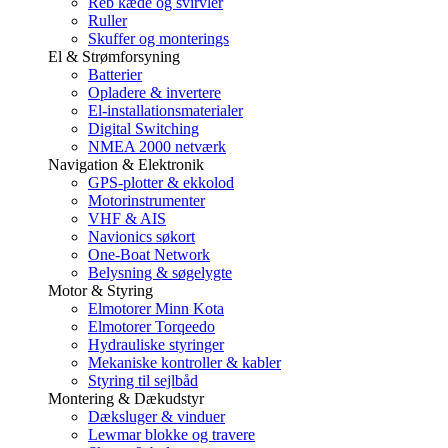
Reb kæde og svirvler
Ruller
Skuffer og monterings
El & Strømforsyning
Batterier
Opladere & invertere
El-installationsmaterialer
Digital Switching
NMEA 2000 netværk
Navigation & Elektronik
GPS-plotter & ekkolod
Motorinstrumenter
VHF & AIS
Navionics søkort
One-Boat Network
Belysning & søgelygte
Motor & Styring
Elmotorer Minn Kota
Elmotorer Torqeedo
Hydrauliske styringer
Mekaniske kontroller & kabler
Styring til sejlbåd
Montering & Dækudstyr
Dæksluger & vinduer
Lewmar blokke og travere