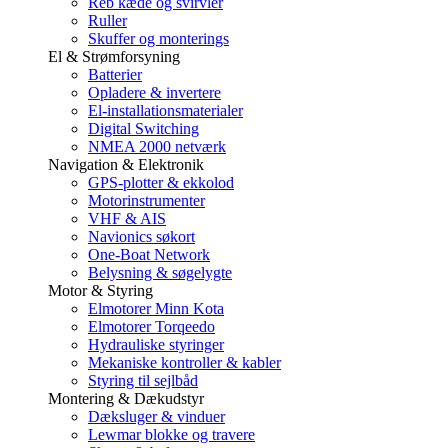
Reb kæde og svirvler
Ruller
Skuffer og monterings
El & Strømforsyning
Batterier
Opladere & invertere
El-installationsmaterialer
Digital Switching
NMEA 2000 netværk
Navigation & Elektronik
GPS-plotter & ekkolod
Motorinstrumenter
VHF & AIS
Navionics søkort
One-Boat Network
Belysning & søgelygte
Motor & Styring
Elmotorer Minn Kota
Elmotorer Torqeedo
Hydrauliske styringer
Mekaniske kontroller & kabler
Styring til sejlbåd
Montering & Dækudstyr
Dæksluger & vinduer
Lewmar blokke og travere