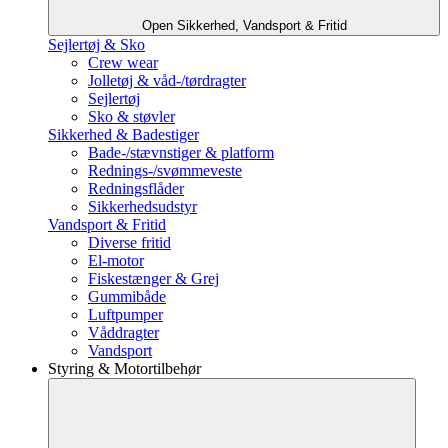
Open Sikkerhed, Vandsport & Fritid
Sejlertøj & Sko
Crew wear
Jolletøj & våd-/tørdragter
Sejlertøj
Sko & støvler
Sikkerhed & Badestiger
Bade-/stævnstiger & platform
Rednings-/svømmeveste
Redningsflåder
Sikkerhedsudstyr
Vandsport & Fritid
Diverse fritid
El-motor
Fiskestænger & Grej
Gummibåde
Luftpumper
Våddragter
Vandsport
Styring & Motortilbehør