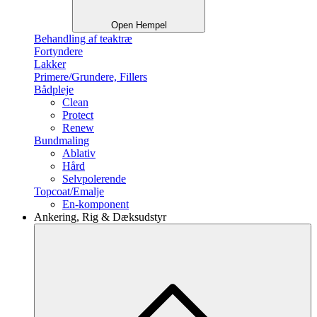
Open Hempel
Behandling af teaktræ
Fortyndere
Lakker
Primere/Grundere, Fillers
Bådpleje
Clean
Protect
Renew
Bundmaling
Ablativ
Hård
Selvpolerende
Topcoat/Emalje
En-komponent
Ankering, Rig & Dæksudstyr