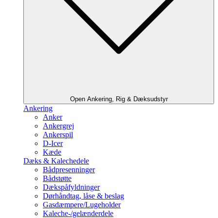
Open Ankering, Rig & Dæksudstyr
Ankering
Anker
Ankergrej
Ankerspil
D-Icer
Kæde
Dæks & Kalechedele
Bådpresenninger
Bådstøtte
Dækspåfyldninger
Dørhåndtag, låse & beslag
Gasdæmpere/Lugeholder
Kaleche-/gelænderdele