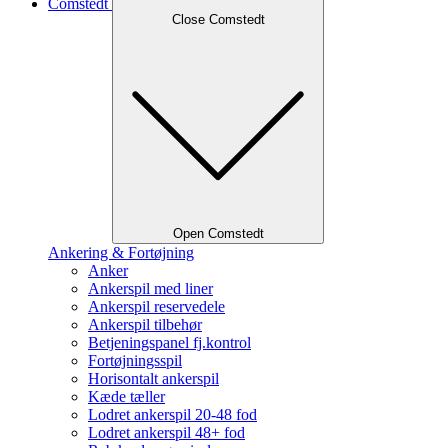
Comstedt
Close Comstedt
Open Comstedt
Ankering & Fortøjning
Anker
Ankerspil med liner
Ankerspil reservedele
Ankerspil tilbehør
Betjeningspanel fj.kontrol
Fortøjningsspil
Horisontalt ankerspil
Kæde tæller
Lodret ankerspil 20-48 fod
Lodret ankerspil 48+ fod