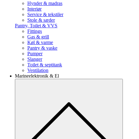
Hynder & madras
Interiør
Service & tekstiler
Stole & sæder
Pantry, Toilet & VVS
Fittings
Gas & grill
Køl & varme
Pantry & vaske
Pumper
Slanger
Toilet & septitank
Ventilation
Marineelektronik & El