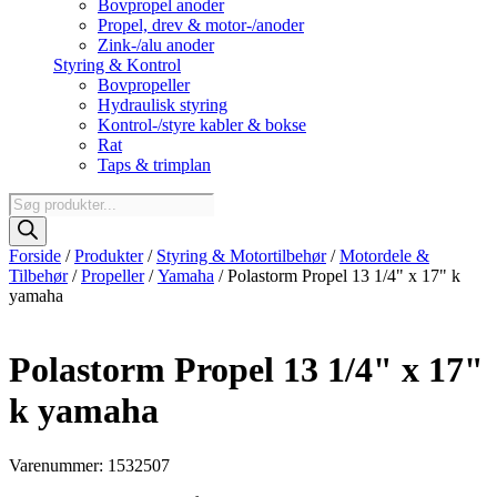
Bovpropel anoder
Propel, drev & motor-/anoder
Zink-/alu anoder
Styring & Kontrol
Bovpropeller
Hydraulisk styring
Kontrol-/styre kabler & bokse
Rat
Taps & trimplan
Products
search
Forside
/
Produkter
/
Styring & Motortilbehør
/
Motordele &
Tilbehør
/
Propeller
/
Yamaha
/ Polastorm Propel 13 1/4" x 17" k
yamaha
Polastorm Propel 13 1/4" x 17"
k yamaha
Varenummer: 1532507