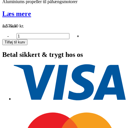
Aluminiums propeller til påhængsmotorer
Læs mere
1.579,00
kr.
inkl. moms
Polastorm
-
+
Propel
Tilføj til kurv
13
1/4"
Betal sikkert & trygt hos os
x
17"
k
yamaha
antal