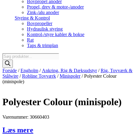
Bovpropel anoder
Propel, drev & motor-/anoder
Zink-/alu anoder
Styring & Kontrol
Bovpropeller
Hydraulisk styring
Kontrol-/styre kabler & bokse
Rat
Taps & trimplan
Products
search
Forside
/
Engholm
/
Ankring, Rig & Dæksudstyr
/
Rig, Tovværk &
Stålwire
/
Robline Tovværk
/
Minispoler
/ Polyester Colour
(minispole)
Polyester Colour (minispole)
Varenummer: 30660403
Læs mere