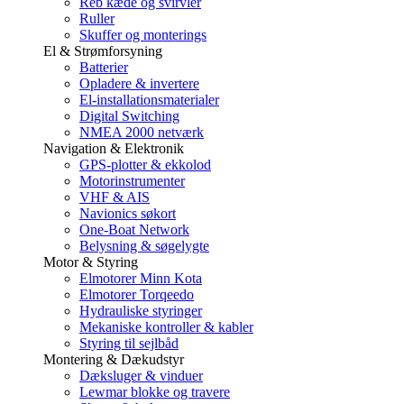
Reb kæde og svirvler
Ruller
Skuffer og monterings
El & Strømforsyning
Batterier
Opladere & invertere
El-installationsmaterialer
Digital Switching
NMEA 2000 netværk
Navigation & Elektronik
GPS-plotter & ekkolod
Motorinstrumenter
VHF & AIS
Navionics søkort
One-Boat Network
Belysning & søgelygte
Motor & Styring
Elmotorer Minn Kota
Elmotorer Torqeedo
Hydrauliske styringer
Mekaniske kontroller & kabler
Styring til sejlbåd
Montering & Dækudstyr
Dæksluger & vinduer
Lewmar blokke og travere