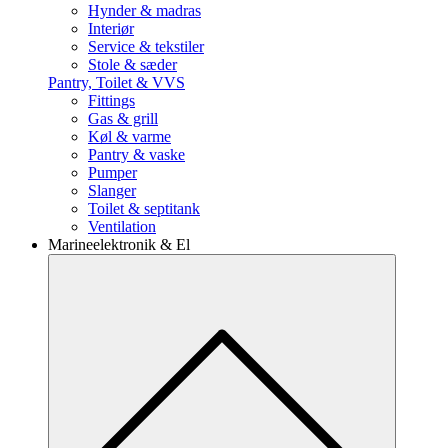
Hynder & madras
Interiør
Service & tekstiler
Stole & sæder
Pantry, Toilet & VVS
Fittings
Gas & grill
Køl & varme
Pantry & vaske
Pumper
Slanger
Toilet & septitank
Ventilation
Marineelektronik & El