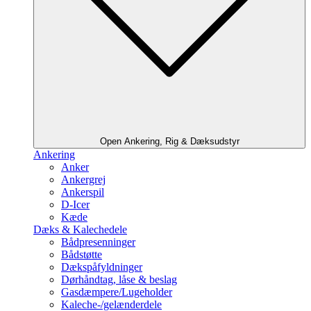
Open Ankering, Rig & Dæksudstyr
Ankering
Anker
Ankergrej
Ankerspil
D-Icer
Kæde
Dæks & Kalechedele
Bådpresenninger
Bådstøtte
Dækspåfyldninger
Dørhåndtag, låse & beslag
Gasdæmpere/Lugeholder
Kaleche-/gelænderdele