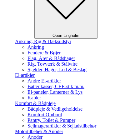
Open Engholm
Ankring, Rig & Dæksudstyr
Ankring
Fendere & Bøjer
Flag, Årer & Bådshager
Rig, Tovværk & Stålwire
Sjækler, Hager, Led & Beslag
El-artikler
Andre El-artikler
Batterikasser, CEE-stik m.m.
El-paneler, Lanterner & Lys
Kabler
Komfort & Bådpleje
Bådpleje & Vedligeholdelse
Komfort Ombord
Pantry, Toilet & Pumper
Sejlmagerartikler & Sejladstilbehør
Motortilbehør & Anoder
Anoder