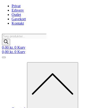
Videre
Privat
til
Erhverv
indhold
Outlet
Gavekort
Kontakt
Products
search
0,00
kr.
0
Kurv
0,00
kr.
0
Kurv