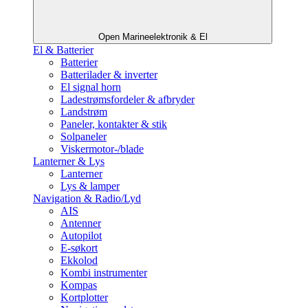
Open Marineelektronik & El
El & Batterier
Batterier
Batterilader & inverter
El signal horn
Ladestrømsfordeler & afbryder
Landstrøm
Paneler, kontakter & stik
Solpaneler
Viskermotor-/blade
Lanterner & Lys
Lanterner
Lys & lamper
Navigation & Radio/Lyd
AIS
Antenner
Autopilot
E-søkort
Ekkolod
Kombi instrumenter
Kompas
Kortplotter