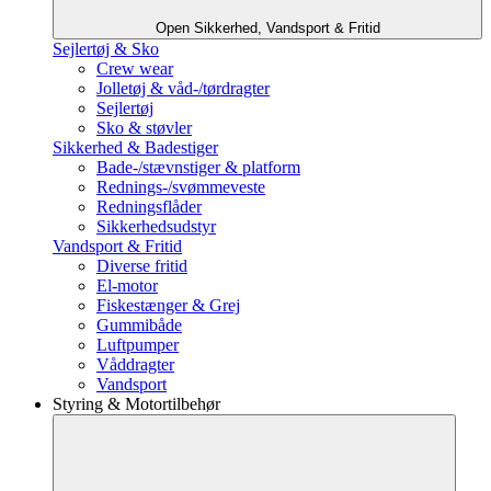
Open Sikkerhed, Vandsport & Fritid
Sejlertøj & Sko
Crew wear
Jolletøj & våd-/tørdragter
Sejlertøj
Sko & støvler
Sikkerhed & Badestiger
Bade-/stævnstiger & platform
Rednings-/svømmeveste
Redningsflåder
Sikkerhedsudstyr
Vandsport & Fritid
Diverse fritid
El-motor
Fiskestænger & Grej
Gummibåde
Luftpumper
Våddragter
Vandsport
Styring & Motortilbehør