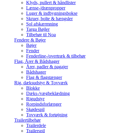
Klyds, pullert & håndlister
Lænse-/drænpropper
Luger & indbygningsbokse
Skruer, bolte & hængsler
Sol afskærmning
Targa Bøjler
Tilbehør til Noa
Fendere & Bøjer
Bøjer
Fender
Fenderline-/overtræk & tilbehør
Flag, Årer & Bådshager
Årer, padler & pagajer
Bådshager
Flag & flagstænger
Rig, dæksudstyr & Tovværk
Blokke
Dæks-/vægbeklædning
Rigudstyr
Rorpindsforlænger
Skødespil
Tovværk & fortøjning
Trailertilbehør
Trailerdele
Trailerspil