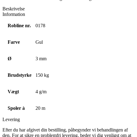
Beskrivelse
Information
Robline nr.
0178
Farve
Gul
Ø
3 mm
Brudstyrke
150 kg
Vægt
4 g/m
Spoler à
20 m
Levering
Efter du har afgivet din bestilling, påbegynder vi behandlingen af
den. For at sikre en problemfri levering, beder vi dig venligst om at