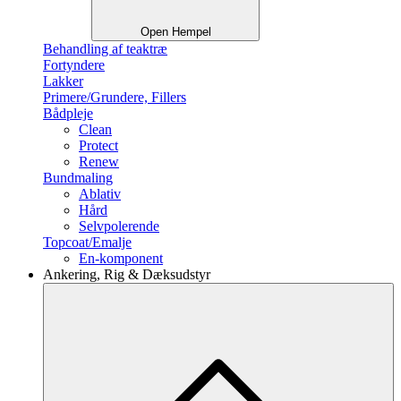
Open Hempel
Behandling af teaktræ
Fortyndere
Lakker
Primere/Grundere, Fillers
Bådpleje
Clean
Protect
Renew
Bundmaling
Ablativ
Hård
Selvpolerende
Topcoat/Emalje
En-komponent
Ankering, Rig & Dæksudstyr