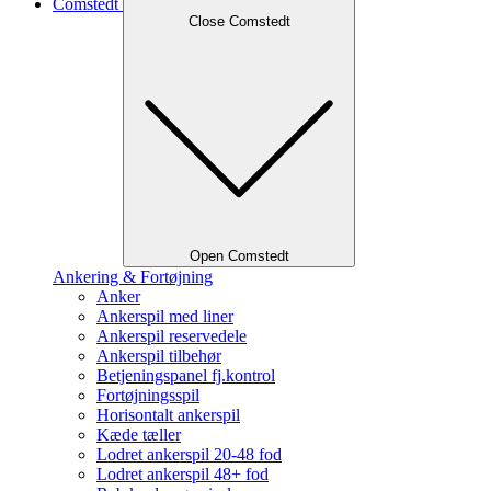
Comstedt
Close Comstedt
Open Comstedt
Ankering & Fortøjning
Anker
Ankerspil med liner
Ankerspil reservedele
Ankerspil tilbehør
Betjeningspanel fj.kontrol
Fortøjningsspil
Horisontalt ankerspil
Kæde tæller
Lodret ankerspil 20-48 fod
Lodret ankerspil 48+ fod