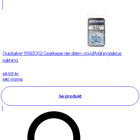
Quicksilver 19183Q02 Gearkasse olie dræn- og påfyldningsskrue
pakning
46,00
kr.
inkl. moms
Se produkt