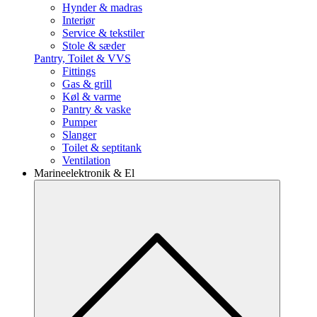
Hynder & madras
Interiør
Service & tekstiler
Stole & sæder
Pantry, Toilet & VVS
Fittings
Gas & grill
Køl & varme
Pantry & vaske
Pumper
Slanger
Toilet & septitank
Ventilation
Marineelektronik & El