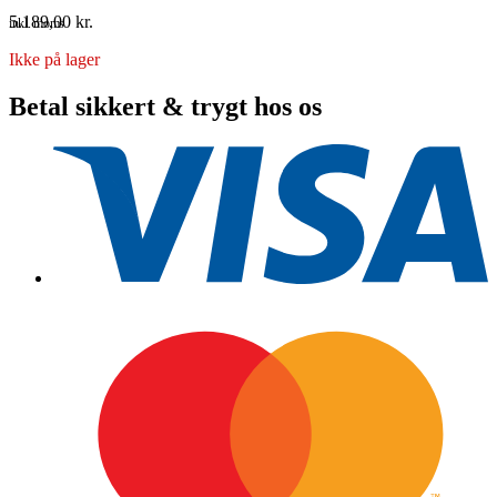
5.189,00
kr.
inkl. moms
Ikke på lager
Betal sikkert & trygt hos os