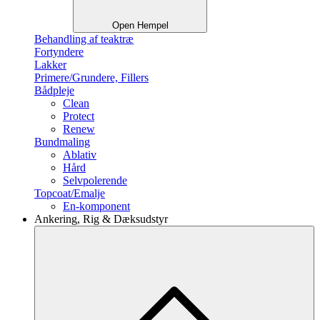
Open Hempel
Behandling af teaktræ
Fortyndere
Lakker
Primere/Grundere, Fillers
Bådpleje
Clean
Protect
Renew
Bundmaling
Ablativ
Hård
Selvpolerende
Topcoat/Emalje
En-komponent
Ankering, Rig & Dæksudstyr