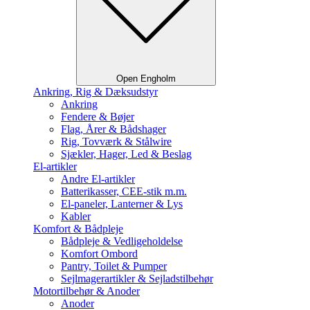
Open Engholm
Ankring, Rig & Dæksudstyr
Ankring
Fendere & Bøjer
Flag, Årer & Bådshager
Rig, Tovværk & Stålwire
Sjækler, Hager, Led & Beslag
El-artikler
Andre El-artikler
Batterikasser, CEE-stik m.m.
El-paneler, Lanterner & Lys
Kabler
Komfort & Bådpleje
Bådpleje & Vedligeholdelse
Komfort Ombord
Pantry, Toilet & Pumper
Sejlmagerartikler & Sejladstilbehør
Motortilbehør & Anoder
Anoder