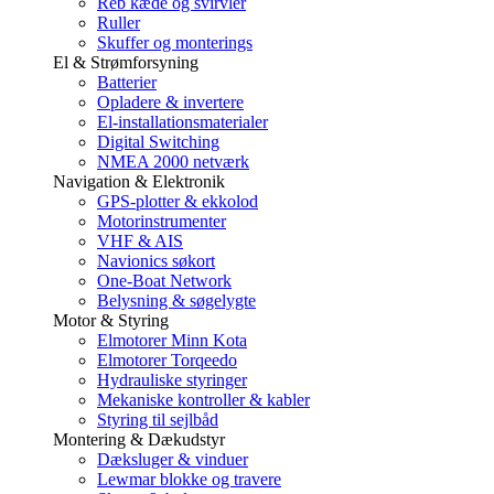
Reb kæde og svirvler
Ruller
Skuffer og monterings
El & Strømforsyning
Batterier
Opladere & invertere
El-installationsmaterialer
Digital Switching
NMEA 2000 netværk
Navigation & Elektronik
GPS-plotter & ekkolod
Motorinstrumenter
VHF & AIS
Navionics søkort
One-Boat Network
Belysning & søgelygte
Motor & Styring
Elmotorer Minn Kota
Elmotorer Torqeedo
Hydrauliske styringer
Mekaniske kontroller & kabler
Styring til sejlbåd
Montering & Dækudstyr
Dæksluger & vinduer
Lewmar blokke og travere