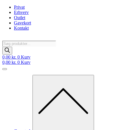
Videre
Privat
til
Erhverv
indhold
Outlet
Gavekort
Kontakt
Products
search
0,00
kr.
0
Kurv
0,00
kr.
0
Kurv