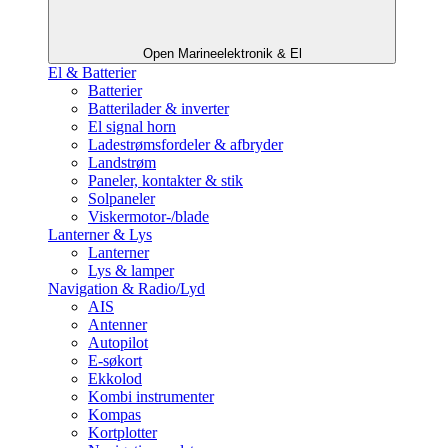
Open Marineelektronik & El
El & Batterier
Batterier
Batterilader & inverter
El signal horn
Ladestrømsfordeler & afbryder
Landstrøm
Paneler, kontakter & stik
Solpaneler
Viskermotor-/blade
Lanterner & Lys
Lanterner
Lys & lamper
Navigation & Radio/Lyd
AIS
Antenner
Autopilot
E-søkort
Ekkolod
Kombi instrumenter
Kompas
Kortplotter