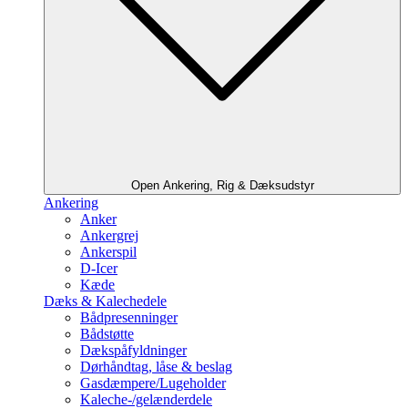
Open Ankering, Rig & Dæksudstyr
Ankering
Anker
Ankergrej
Ankerspil
D-Icer
Kæde
Dæks & Kalechedele
Bådpresenninger
Bådstøtte
Dækspåfyldninger
Dørhåndtag, låse & beslag
Gasdæmpere/Lugeholder
Kaleche-/gelænderdele