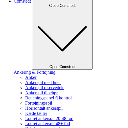
Comstedt
Close Comstedt
Open Comstedt
Ankering & Fortøjning
Anker
Ankerspil med liner
Ankerspil reservedele
Ankerspil tilbehør
Betjeningspanel fj.kontrol
Fortøjningsspil
Horisontalt ankerspil
Kæde tæller
Lodret ankerspil 20-48 fod
Lodret ankerspil 48+ fod