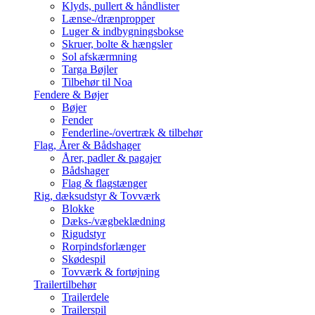
Klyds, pullert & håndlister
Lænse-/drænpropper
Luger & indbygningsbokse
Skruer, bolte & hængsler
Sol afskærmning
Targa Bøjler
Tilbehør til Noa
Fendere & Bøjer
Bøjer
Fender
Fenderline-/overtræk & tilbehør
Flag, Årer & Bådshager
Årer, padler & pagajer
Bådshager
Flag & flagstænger
Rig, dæksudstyr & Tovværk
Blokke
Dæks-/vægbeklædning
Rigudstyr
Rorpindsforlænger
Skødespil
Tovværk & fortøjning
Trailertilbehør
Trailerdele
Trailerspil