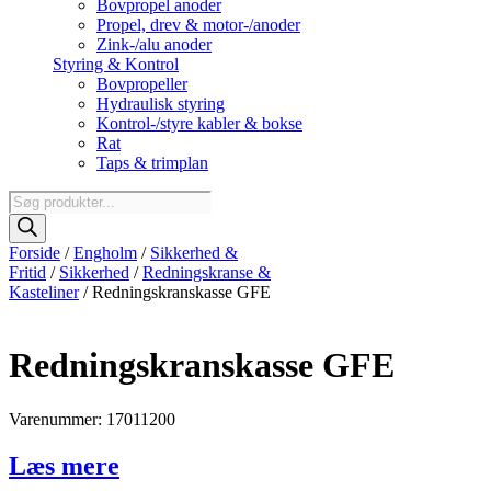
Bovpropel anoder
Propel, drev & motor-/anoder
Zink-/alu anoder
Styring & Kontrol
Bovpropeller
Hydraulisk styring
Kontrol-/styre kabler & bokse
Rat
Taps & trimplan
Products
search
Forside
/
Engholm
/
Sikkerhed &
Fritid
/
Sikkerhed
/
Redningskranse &
Kasteliner
/ Redningskranskasse GFE
Redningskranskasse GFE
Varenummer: 17011200
Læs mere