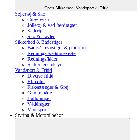
Open Sikkerhed, Vandsport & Fritid
Sejlertøj & Sko
Crew wear
Jolletøj & våd-/tørdragter
Sejlertøj
Sko & støvler
Sikkerhed & Badestiger
Bade-/stævnstiger & platform
Rednings-/svømmeveste
Redningsflåder
Sikkerhedsudstyr
Vandsport & Fritid
Diverse fritid
El-motor
Fiskestænger & Grej
Gummibåde
Luftpumper
Våddragter
Vandsport
Styring & Motortilbehør