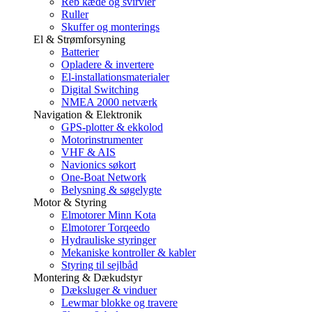
Reb kæde og svirvler
Ruller
Skuffer og monterings
El & Strømforsyning
Batterier
Opladere & invertere
El-installationsmaterialer
Digital Switching
NMEA 2000 netværk
Navigation & Elektronik
GPS-plotter & ekkolod
Motorinstrumenter
VHF & AIS
Navionics søkort
One-Boat Network
Belysning & søgelygte
Motor & Styring
Elmotorer Minn Kota
Elmotorer Torqeedo
Hydrauliske styringer
Mekaniske kontroller & kabler
Styring til sejlbåd
Montering & Dækudstyr
Dæksluger & vinduer
Lewmar blokke og travere