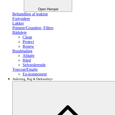
Open Hempel
Behandling af teaktræ
Fortyndere
Lakker
Primere/Grundere, Fillers
Bådpleje
Clean
Protect
Renew
Bundmaling
Ablativ
Hård
Selvpolerende
Topcoat/Emalje
En-komponent
Ankering, Rig & Dæksudstyr