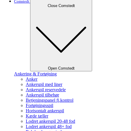
Comstedt
Close Comstedt
Open Comstedt
Ankering & Fortøjning
Anker
Ankerspil med liner
Ankerspil reservedele
Ankerspil tilbehør
Betjeningspanel fj.kontrol
Fortøjningsspil
Horisontalt ankerspil
Kæde tæller
Lodret ankerspil 20-48 fod
Lodret ankerspil 48+ fod