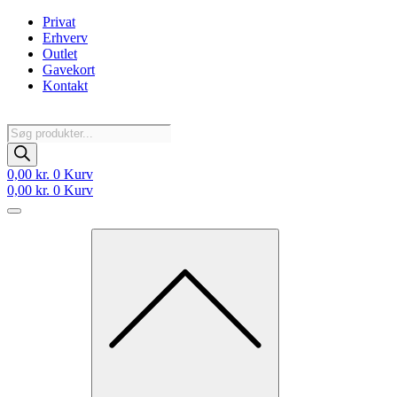
Videre
Privat
til
Erhverv
indhold
Outlet
Gavekort
Kontakt
Products
search
0,00
kr.
0
Kurv
0,00
kr.
0
Kurv