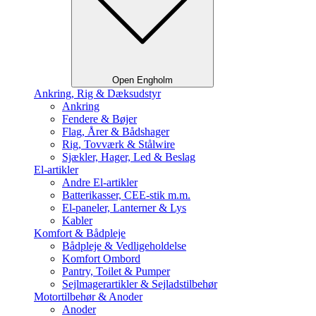
Open Engholm
Ankring, Rig & Dæksudstyr
Ankring
Fendere & Bøjer
Flag, Årer & Bådshager
Rig, Tovværk & Stålwire
Sjækler, Hager, Led & Beslag
El-artikler
Andre El-artikler
Batterikasser, CEE-stik m.m.
El-paneler, Lanterner & Lys
Kabler
Komfort & Bådpleje
Bådpleje & Vedligeholdelse
Komfort Ombord
Pantry, Toilet & Pumper
Sejlmagerartikler & Sejladstilbehør
Motortilbehør & Anoder
Anoder