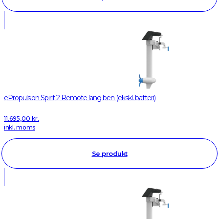
ePropulsion Spirit 2 Remote lang ben (ekskl. batteri)
11.695,00
kr.
inkl. moms
Se produkt