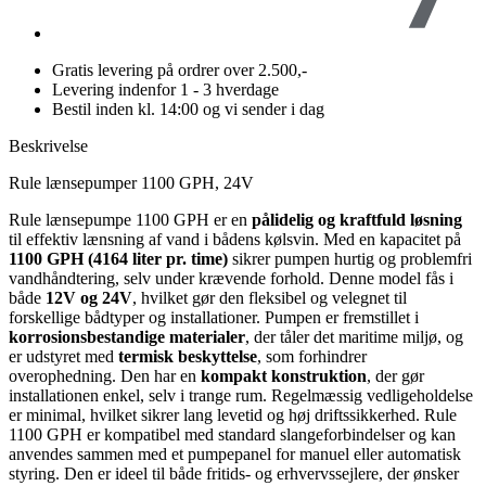
Gratis levering på ordrer over 2.500,-
Levering indenfor 1 - 3 hverdage
Bestil inden kl. 14:00 og vi sender i dag
Beskrivelse
Rule lænsepumper 1100 GPH, 24V
Rule lænsepumpe 1100 GPH er en
pålidelig og kraftfuld løsning
til effektiv lænsning af vand i bådens kølsvin. Med en kapacitet på
1100 GPH (4164 liter pr. time)
sikrer pumpen hurtig og problemfri
vandhåndtering, selv under krævende forhold. Denne model fås i
både
12V og 24V
, hvilket gør den fleksibel og velegnet til
forskellige bådtyper og installationer. Pumpen er fremstillet i
korrosionsbestandige materialer
, der tåler det maritime miljø, og
er udstyret med
termisk beskyttelse
, som forhindrer
overophedning. Den har en
kompakt konstruktion
, der gør
installationen enkel, selv i trange rum. Regelmæssig vedligeholdelse
er minimal, hvilket sikrer lang levetid og høj driftssikkerhed. Rule
1100 GPH er kompatibel med standard slangeforbindelser og kan
anvendes sammen med et pumpepanel for manuel eller automatisk
styring. Den er ideel til både fritids- og erhvervssejlere, der ønsker