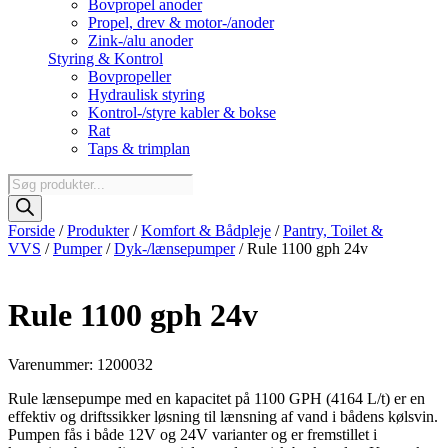
Bovpropel anoder
Propel, drev & motor-/anoder
Zink-/alu anoder
Styring & Kontrol
Bovpropeller
Hydraulisk styring
Kontrol-/styre kabler & bokse
Rat
Taps & trimplan
Products
search
Forside
/
Produkter
/
Komfort & Bådpleje
/
Pantry, Toilet &
VVS
/
Pumper
/
Dyk-/lænsepumper
/ Rule 1100 gph 24v
Rule 1100 gph 24v
Varenummer: 1200032
Rule lænsepumpe med en kapacitet på 1100 GPH (4164 L/t) er en
effektiv og driftssikker løsning til lænsning af vand i bådens kølsvin.
Pumpen fås i både 12V og 24V varianter og er fremstillet i