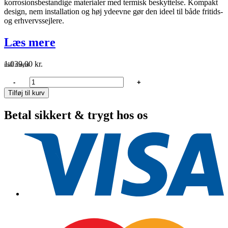
korrosionsbestandige materialer med termisk beskyttelse. Kompakt
design, nem installation og høj ydeevne gør den ideel til både fritids-
og erhvervssejlere.
Læs mere
1.039,00
kr.
inkl. moms
Rule
-
+
1100
Tilføj til kurv
gph
24v
Betal sikkert & trygt hos os
antal