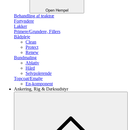
Open Hempel
Behandling af teaktræ
Fortyndere
Lakker
Primere/Grundere, Fillers
Bådpleje
Clean
Protect
Renew
Bundmaling
Ablativ
Hård
Selvpolerende
Topcoat/Emalje
En-komponent
Ankering, Rig & Dæksudstyr