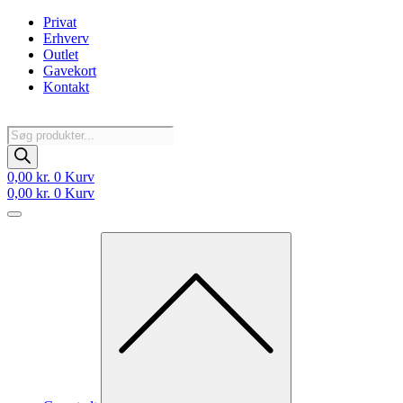
Videre
Privat
til
Erhverv
indhold
Outlet
Gavekort
Kontakt
Products
search
0,00
kr.
0
Kurv
0,00
kr.
0
Kurv