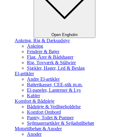
Open Engholm
Ankring, Rig & Dæksudstyr
Ankring
Fendere & Bøjer
Flag, Årer & Bådshager
Rig, Tovværk & Stålwire
Sjækler, Hager, Led & Beslag
El-artikler
Andre El-artikler
Batterikasser, CEE-stik m.m.
El-paneler, Lanterner & Lys
Kabler
Komfort & Bådpleje
Bådpleje & Vedligeholdelse
Komfort Ombord
Pantry, Toilet & Pumper
Sejlmagerartikler & Sejladstilbehør
Motortilbehør & Anoder
Anoder