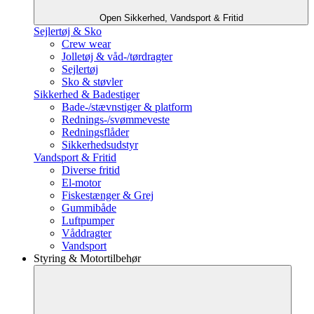
Open Sikkerhed, Vandsport & Fritid
Sejlertøj & Sko
Crew wear
Jolletøj & våd-/tørdragter
Sejlertøj
Sko & støvler
Sikkerhed & Badestiger
Bade-/stævnstiger & platform
Rednings-/svømmeveste
Redningsflåder
Sikkerhedsudstyr
Vandsport & Fritid
Diverse fritid
El-motor
Fiskestænger & Grej
Gummibåde
Luftpumper
Våddragter
Vandsport
Styring & Motortilbehør