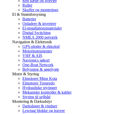
Reb kæde og svirvler
Ruller
Skuffer og monterings
El & Strømforsyning
Batterier
Opladere & invertere
El-installationsmaterialer
Digital Switching
NMEA 2000 netværk
Navigation & Elektronik
GPS-plotter & ekkolod
Motorinstrumenter
VHF & AIS
Navionics søkort
One-Boat Network
Belysning & søgelygte
Motor & Styring
Elmotorer Minn Kota
Elmotorer Torqeedo
Hydrauliske styringer
Mekaniske kontroller & kabler
Styring til sejlbåd
Montering & Dækudstyr
Dæksluger & vinduer
Lewmar blokke og travere