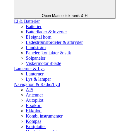
Open Marineelektronik & El
El & Batterier
Batterier
Batterilader & inverter
El signal horn
Ladestrømsfordeler & afbryder
Landstrøm
Paneler, kontakter & stik
Solpaneler
Viskermotor-/blade
Lanterner & Lys
Lanterner
Lys & lamper
Navigation & Radio/Lyd
AIS
Antenner
Autopilot
E-søkort
Ekkolod
Kombi instrumenter
Kompas
Kortplotter