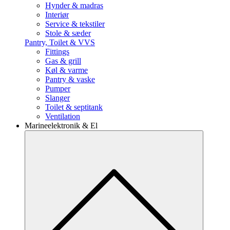
Hynder & madras
Interiør
Service & tekstiler
Stole & sæder
Pantry, Toilet & VVS
Fittings
Gas & grill
Køl & varme
Pantry & vaske
Pumper
Slanger
Toilet & septitank
Ventilation
Marineelektronik & El