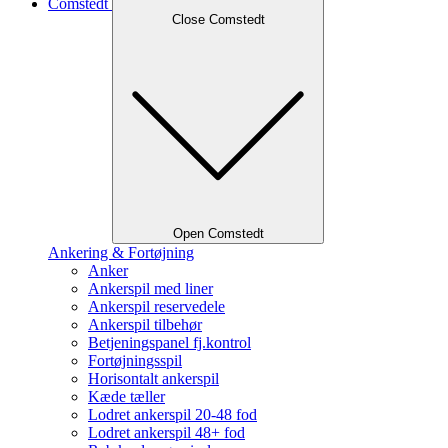
Comstedt
Close Comstedt
Open Comstedt
Ankering & Fortøjning
Anker
Ankerspil med liner
Ankerspil reservedele
Ankerspil tilbehør
Betjeningspanel fj.kontrol
Fortøjningsspil
Horisontalt ankerspil
Kæde tæller
Lodret ankerspil 20-48 fod
Lodret ankerspil 48+ fod