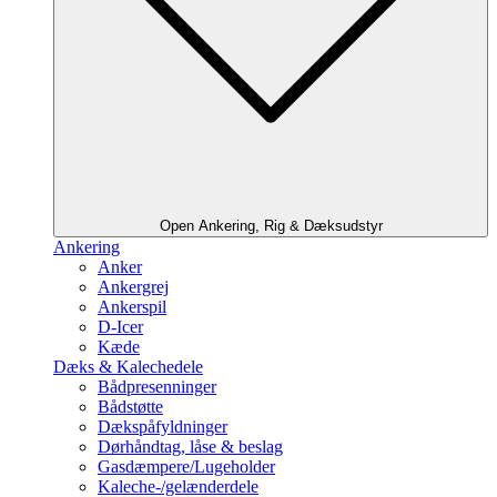
Open Ankering, Rig & Dæksudstyr
Ankering
Anker
Ankergrej
Ankerspil
D-Icer
Kæde
Dæks & Kalechedele
Bådpresenninger
Bådstøtte
Dækspåfyldninger
Dørhåndtag, låse & beslag
Gasdæmpere/Lugeholder
Kaleche-/gelænderdele