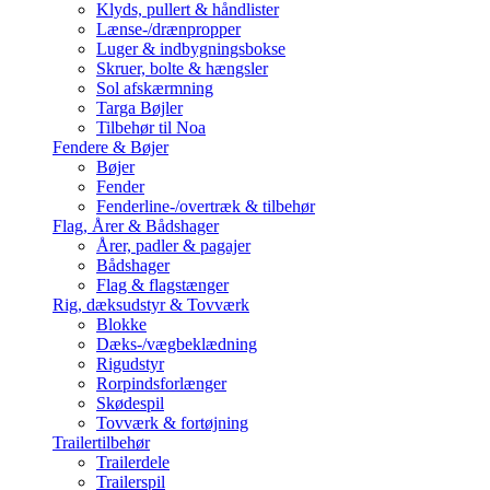
Klyds, pullert & håndlister
Lænse-/drænpropper
Luger & indbygningsbokse
Skruer, bolte & hængsler
Sol afskærmning
Targa Bøjler
Tilbehør til Noa
Fendere & Bøjer
Bøjer
Fender
Fenderline-/overtræk & tilbehør
Flag, Årer & Bådshager
Årer, padler & pagajer
Bådshager
Flag & flagstænger
Rig, dæksudstyr & Tovværk
Blokke
Dæks-/vægbeklædning
Rigudstyr
Rorpindsforlænger
Skødespil
Tovværk & fortøjning
Trailertilbehør
Trailerdele
Trailerspil