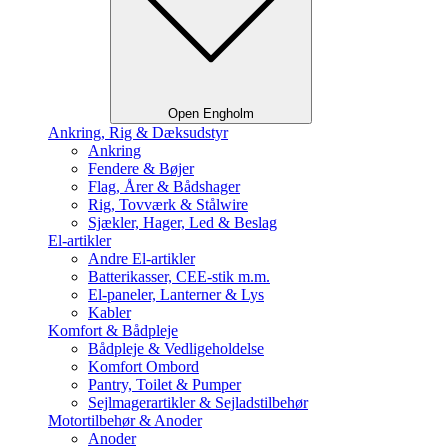
Open Engholm
Ankring, Rig & Dæksudstyr
Ankring
Fendere & Bøjer
Flag, Årer & Bådshager
Rig, Tovværk & Stålwire
Sjækler, Hager, Led & Beslag
El-artikler
Andre El-artikler
Batterikasser, CEE-stik m.m.
El-paneler, Lanterner & Lys
Kabler
Komfort & Bådpleje
Bådpleje & Vedligeholdelse
Komfort Ombord
Pantry, Toilet & Pumper
Sejlmagerartikler & Sejladstilbehør
Motortilbehør & Anoder
Anoder