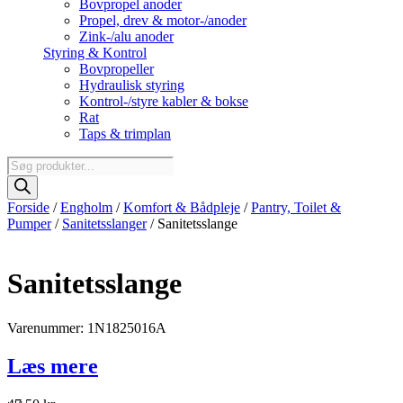
Bovpropel anoder
Propel, drev & motor-/anoder
Zink-/alu anoder
Styring & Kontrol
Bovpropeller
Hydraulisk styring
Kontrol-/styre kabler & bokse
Rat
Taps & trimplan
Products
search
Forside
/
Engholm
/
Komfort & Bådpleje
/
Pantry, Toilet &
Pumper
/
Sanitetsslanger
/ Sanitetsslange
Sanitetsslange
Varenummer: 1N1825016A
Læs mere