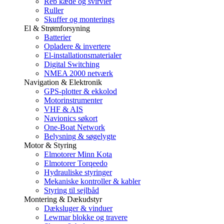
Reb kæde og svirvler
Ruller
Skuffer og monterings
El & Strømforsyning
Batterier
Opladere & invertere
El-installationsmaterialer
Digital Switching
NMEA 2000 netværk
Navigation & Elektronik
GPS-plotter & ekkolod
Motorinstrumenter
VHF & AIS
Navionics søkort
One-Boat Network
Belysning & søgelygte
Motor & Styring
Elmotorer Minn Kota
Elmotorer Torqeedo
Hydrauliske styringer
Mekaniske kontroller & kabler
Styring til sejlbåd
Montering & Dækudstyr
Dæksluger & vinduer
Lewmar blokke og travere