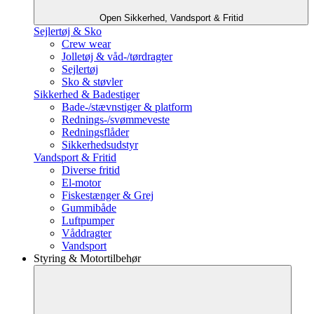
Open Sikkerhed, Vandsport & Fritid
Sejlertøj & Sko
Crew wear
Jolletøj & våd-/tørdragter
Sejlertøj
Sko & støvler
Sikkerhed & Badestiger
Bade-/stævnstiger & platform
Rednings-/svømmeveste
Redningsflåder
Sikkerhedsudstyr
Vandsport & Fritid
Diverse fritid
El-motor
Fiskestænger & Grej
Gummibåde
Luftpumper
Våddragter
Vandsport
Styring & Motortilbehør