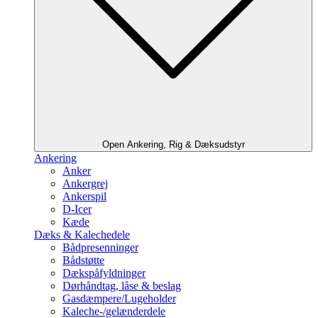
Open Ankering, Rig & Dæksudstyr
Ankering
Anker
Ankergrej
Ankerspil
D-Icer
Kæde
Dæks & Kalechedele
Bådpresenninger
Bådstøtte
Dækspåfyldninger
Dørhåndtag, låse & beslag
Gasdæmpere/Lugeholder
Kaleche-/gelænderdele