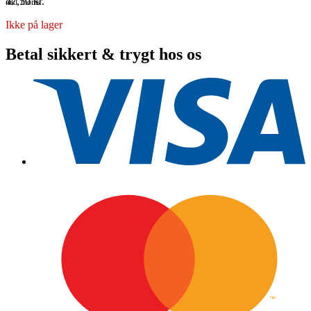
47,50
kr.
inkl. moms
Ikke på lager
Betal sikkert & trygt hos os