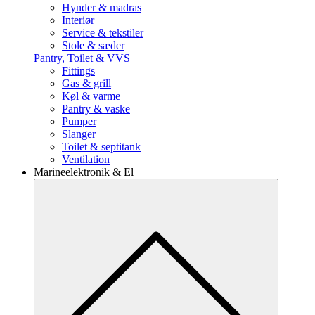
Hynder & madras
Interiør
Service & tekstiler
Stole & sæder
Pantry, Toilet & VVS
Fittings
Gas & grill
Køl & varme
Pantry & vaske
Pumper
Slanger
Toilet & septitank
Ventilation
Marineelektronik & El