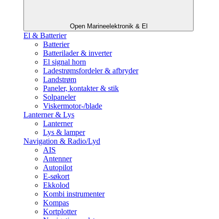
Open Marineelektronik & El
El & Batterier
Batterier
Batterilader & inverter
El signal horn
Ladestrømsfordeler & afbryder
Landstrøm
Paneler, kontakter & stik
Solpaneler
Viskermotor-/blade
Lanterner & Lys
Lanterner
Lys & lamper
Navigation & Radio/Lyd
AIS
Antenner
Autopilot
E-søkort
Ekkolod
Kombi instrumenter
Kompas
Kortplotter