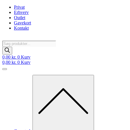
Videre
Privat
til
Erhverv
indhold
Outlet
Gavekort
Kontakt
Products
search
0,00
kr.
0
Kurv
0,00
kr.
0
Kurv