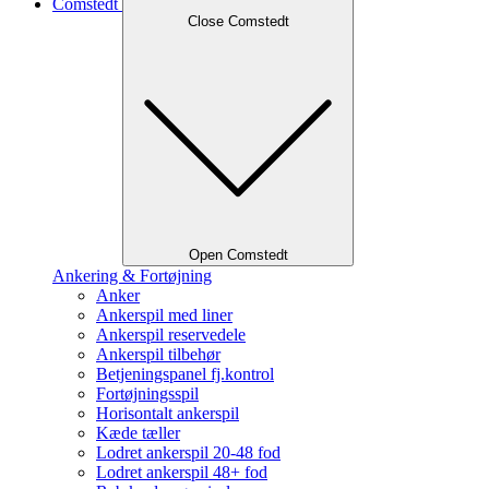
Comstedt
Close Comstedt
Open Comstedt
Ankering & Fortøjning
Anker
Ankerspil med liner
Ankerspil reservedele
Ankerspil tilbehør
Betjeningspanel fj.kontrol
Fortøjningsspil
Horisontalt ankerspil
Kæde tæller
Lodret ankerspil 20-48 fod
Lodret ankerspil 48+ fod