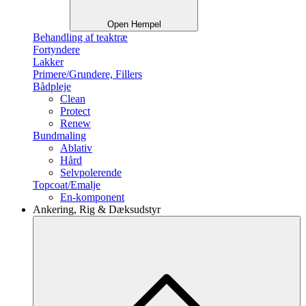
Open Hempel
Behandling af teaktræ
Fortyndere
Lakker
Primere/Grundere, Fillers
Bådpleje
Clean
Protect
Renew
Bundmaling
Ablativ
Hård
Selvpolerende
Topcoat/Emalje
En-komponent
Ankering, Rig & Dæksudstyr