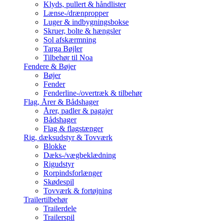
Klyds, pullert & håndlister
Lænse-/drænpropper
Luger & indbygningsbokse
Skruer, bolte & hængsler
Sol afskærmning
Targa Bøjler
Tilbehør til Noa
Fendere & Bøjer
Bøjer
Fender
Fenderline-/overtræk & tilbehør
Flag, Årer & Bådshager
Årer, padler & pagajer
Bådshager
Flag & flagstænger
Rig, dæksudstyr & Tovværk
Blokke
Dæks-/vægbeklædning
Rigudstyr
Rorpindsforlænger
Skødespil
Tovværk & fortøjning
Trailertilbehør
Trailerdele
Trailerspil