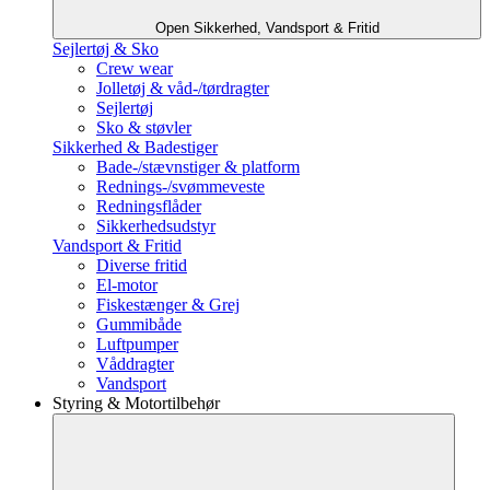
Open Sikkerhed, Vandsport & Fritid
Sejlertøj & Sko
Crew wear
Jolletøj & våd-/tørdragter
Sejlertøj
Sko & støvler
Sikkerhed & Badestiger
Bade-/stævnstiger & platform
Rednings-/svømmeveste
Redningsflåder
Sikkerhedsudstyr
Vandsport & Fritid
Diverse fritid
El-motor
Fiskestænger & Grej
Gummibåde
Luftpumper
Våddragter
Vandsport
Styring & Motortilbehør