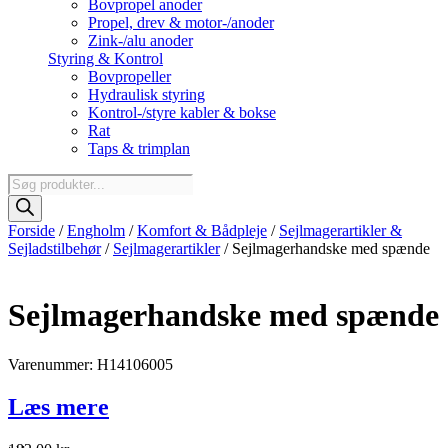
Bovpropel anoder
Propel, drev & motor-/anoder
Zink-/alu anoder
Styring & Kontrol
Bovpropeller
Hydraulisk styring
Kontrol-/styre kabler & bokse
Rat
Taps & trimplan
Products
search
Forside
/
Engholm
/
Komfort & Bådpleje
/
Sejlmagerartikler &
Sejladstilbehør
/
Sejlmagerartikler
/ Sejlmagerhandske med spænde
Sejlmagerhandske med spænde
Varenummer: H14106005
Læs mere