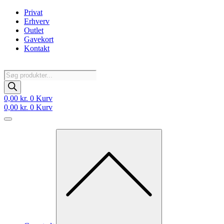
Videre
Privat
til
Erhverv
indhold
Outlet
Gavekort
Kontakt
Products
search
0,00
kr.
0
Kurv
0,00
kr.
0
Kurv