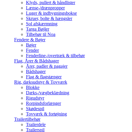
Klyds, pullert & håndlister
Lænse-/drænpropper
Luger & indbygningsbokse
Skruer, bolte & hængsler
Sol afskærmning
Targa Bøjler
Tilbehør til Noa
Fendere & Bøjer
Bøjer
Fender
Fenderline-/overtræk & tilbehør
Flag, Årer & Bådshager
Årer, padler & pagajer
Bådshager
Flag & flagstænger
Rig, dæksudstyr & Tovværk
Blokke
Dæks-/vægbeklædning
Rigudstyr
Rorpindsforlænger
Skødespil
Tovværk & fortøjning
Trailertilbehør
Trailerdele
Trailerspil