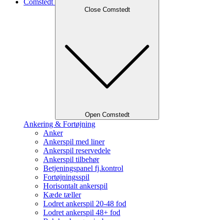
Comstedt
Close Comstedt
Open Comstedt
Ankering & Fortøjning
Anker
Ankerspil med liner
Ankerspil reservedele
Ankerspil tilbehør
Betjeningspanel fj.kontrol
Fortøjningsspil
Horisontalt ankerspil
Kæde tæller
Lodret ankerspil 20-48 fod
Lodret ankerspil 48+ fod