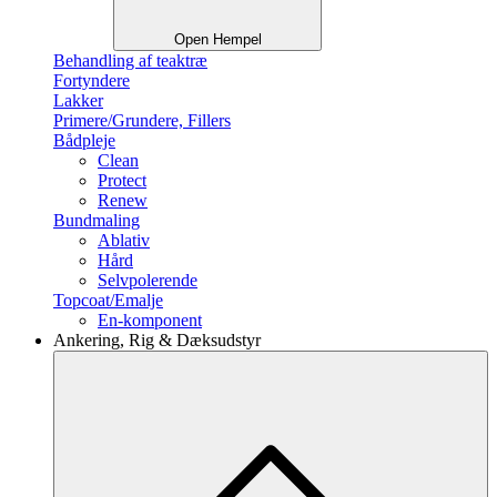
Open Hempel
Behandling af teaktræ
Fortyndere
Lakker
Primere/Grundere, Fillers
Bådpleje
Clean
Protect
Renew
Bundmaling
Ablativ
Hård
Selvpolerende
Topcoat/Emalje
En-komponent
Ankering, Rig & Dæksudstyr