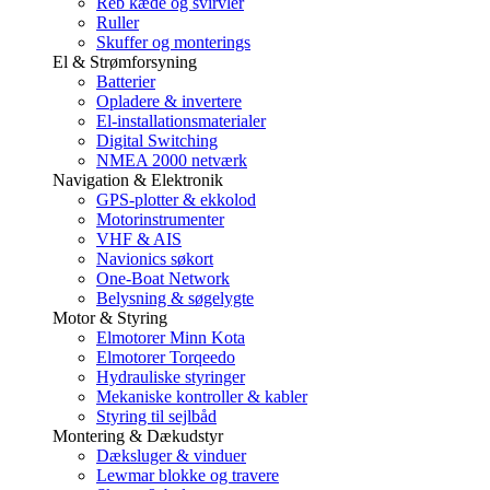
Reb kæde og svirvler
Ruller
Skuffer og monterings
El & Strømforsyning
Batterier
Opladere & invertere
El-installationsmaterialer
Digital Switching
NMEA 2000 netværk
Navigation & Elektronik
GPS-plotter & ekkolod
Motorinstrumenter
VHF & AIS
Navionics søkort
One-Boat Network
Belysning & søgelygte
Motor & Styring
Elmotorer Minn Kota
Elmotorer Torqeedo
Hydrauliske styringer
Mekaniske kontroller & kabler
Styring til sejlbåd
Montering & Dækudstyr
Dæksluger & vinduer
Lewmar blokke og travere