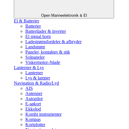
Open Marineelektronik & El
El & Batterier
Batterier
Batterilader & inverter
El signal horn
Ladestrømsfordeler & afbryder
Landstrøm
Paneler, kontakter & stik
Solpaneler
Viskermotor-/blade
Lanterner & Lys
Lanterner
Lys & lamper
Navigation & Radio/Lyd
AIS
Antenner
Autopilot
E-søkort
Ekkolod
Kombi instrumenter
Kompas
Kortplotter