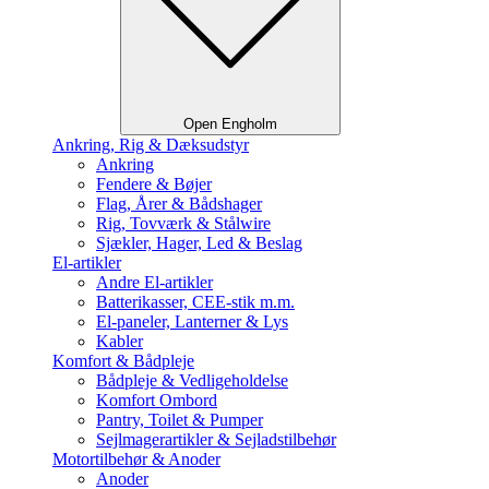
Open Engholm
Ankring, Rig & Dæksudstyr
Ankring
Fendere & Bøjer
Flag, Årer & Bådshager
Rig, Tovværk & Stålwire
Sjækler, Hager, Led & Beslag
El-artikler
Andre El-artikler
Batterikasser, CEE-stik m.m.
El-paneler, Lanterner & Lys
Kabler
Komfort & Bådpleje
Bådpleje & Vedligeholdelse
Komfort Ombord
Pantry, Toilet & Pumper
Sejlmagerartikler & Sejladstilbehør
Motortilbehør & Anoder
Anoder