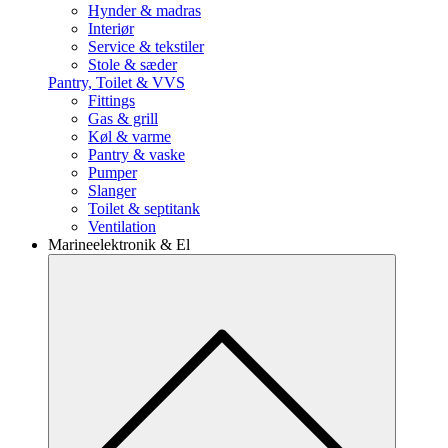
Hynder & madras
Interiør
Service & tekstiler
Stole & sæder
Pantry, Toilet & VVS
Fittings
Gas & grill
Køl & varme
Pantry & vaske
Pumper
Slanger
Toilet & septitank
Ventilation
Marineelektronik & El