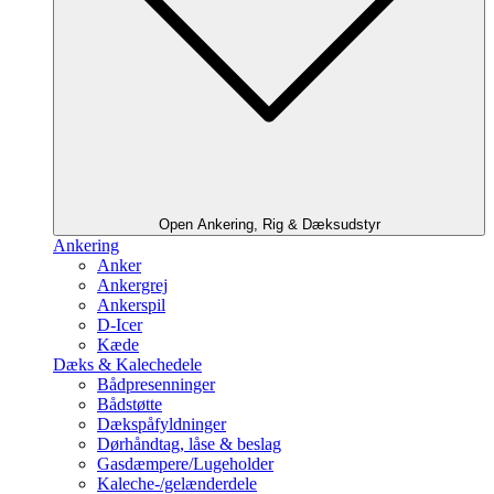
Open Ankering, Rig & Dæksudstyr
Ankering
Anker
Ankergrej
Ankerspil
D-Icer
Kæde
Dæks & Kalechedele
Bådpresenninger
Bådstøtte
Dækspåfyldninger
Dørhåndtag, låse & beslag
Gasdæmpere/Lugeholder
Kaleche-/gelænderdele