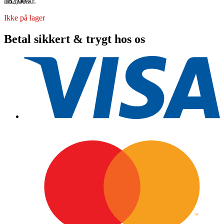
182,00
kr.
inkl. moms
Ikke på lager
Betal sikkert & trygt hos os