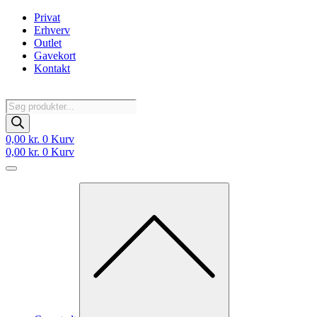
Videre
Privat
til
Erhverv
indhold
Outlet
Gavekort
Kontakt
Products
search
0,00
kr.
0
Kurv
0,00
kr.
0
Kurv