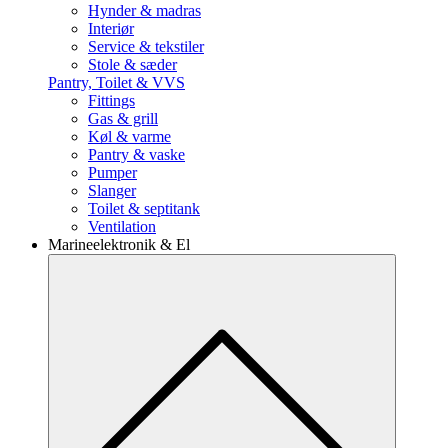
Hynder & madras
Interiør
Service & tekstiler
Stole & sæder
Pantry, Toilet & VVS
Fittings
Gas & grill
Køl & varme
Pantry & vaske
Pumper
Slanger
Toilet & septitank
Ventilation
Marineelektronik & El