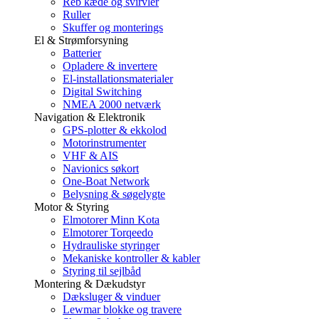
Reb kæde og svirvler
Ruller
Skuffer og monterings
El & Strømforsyning
Batterier
Opladere & invertere
El-installationsmaterialer
Digital Switching
NMEA 2000 netværk
Navigation & Elektronik
GPS-plotter & ekkolod
Motorinstrumenter
VHF & AIS
Navionics søkort
One-Boat Network
Belysning & søgelygte
Motor & Styring
Elmotorer Minn Kota
Elmotorer Torqeedo
Hydrauliske styringer
Mekaniske kontroller & kabler
Styring til sejlbåd
Montering & Dækudstyr
Dæksluger & vinduer
Lewmar blokke og travere