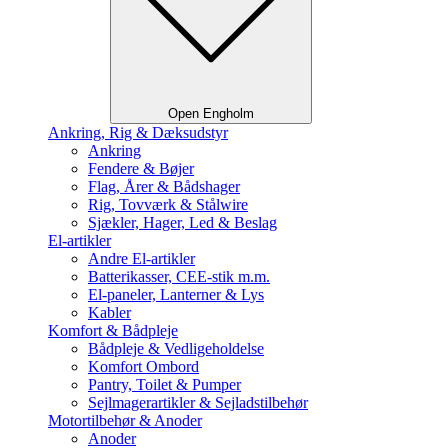
Open Engholm
Ankring, Rig & Dæksudstyr
Ankring
Fendere & Bøjer
Flag, Årer & Bådshager
Rig, Tovværk & Stålwire
Sjækler, Hager, Led & Beslag
El-artikler
Andre El-artikler
Batterikasser, CEE-stik m.m.
El-paneler, Lanterner & Lys
Kabler
Komfort & Bådpleje
Bådpleje & Vedligeholdelse
Komfort Ombord
Pantry, Toilet & Pumper
Sejlmagerartikler & Sejladstilbehør
Motortilbehør & Anoder
Anoder