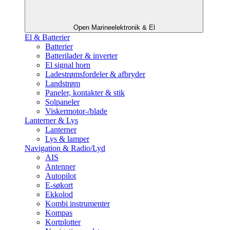
Open Marineelektronik & El
El & Batterier
Batterier
Batterilader & inverter
El signal horn
Ladestrømsfordeler & afbryder
Landstrøm
Paneler, kontakter & stik
Solpaneler
Viskermotor-/blade
Lanterner & Lys
Lanterner
Lys & lamper
Navigation & Radio/Lyd
AIS
Antenner
Autopilot
E-søkort
Ekkolod
Kombi instrumenter
Kompas
Kortplotter