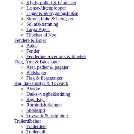
Klyds, pullert & håndlister
Lænse-/drænpropper
Luger & indbygningsbokse
Skruer, bolte & hængsler
Sol afskærmning
Targa Bøjler
Tilbehør til Noa
Fendere & Bøjer
Bøjer
Fender
Fenderline-/overtræk & tilbehør
Flag, Årer & Bådshager
Årer, padler & pagajer
Bådshager
Flag & flagstænger
Rig, dæksudstyr & Tovværk
Blokke
Dæks-/vægbeklædning
Rigudstyr
Rorpindsforlænger
Skødespil
Tovværk & fortøjning
Trailertilbehør
Trailerdele
Trailerspil