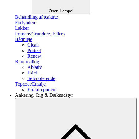
Open Hempel
Behandling af teaktræ
Fortyndere
Lakker
Primere/Grundere, Fillers
Bådpleje
Clean
Protect
Renew
Bundmaling
Ablativ
Hård
Selvpolerende
Topcoat/Emalje
En-komponent
Ankering, Rig & Dæksudstyr