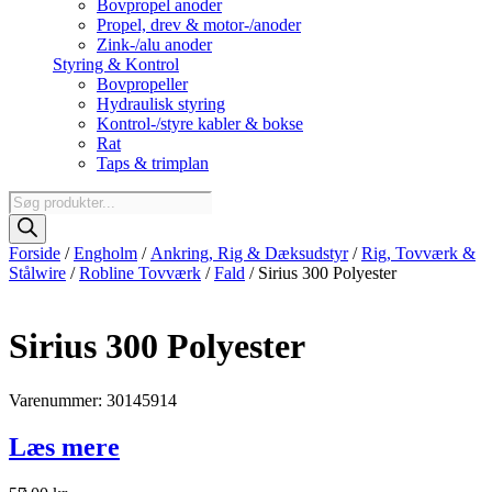
Bovpropel anoder
Propel, drev & motor-/anoder
Zink-/alu anoder
Styring & Kontrol
Bovpropeller
Hydraulisk styring
Kontrol-/styre kabler & bokse
Rat
Taps & trimplan
Products
search
Forside
/
Engholm
/
Ankring, Rig & Dæksudstyr
/
Rig, Tovværk &
Stålwire
/
Robline Tovværk
/
Fald
/ Sirius 300 Polyester
Sirius 300 Polyester
Varenummer: 30145914
Læs mere