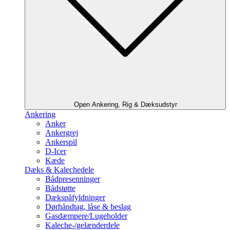
Open Ankering, Rig & Dæksudstyr
Ankering
Anker
Ankergrej
Ankerspil
D-Icer
Kæde
Dæks & Kalechedele
Bådpresenninger
Bådstøtte
Dækspåfyldninger
Dørhåndtag, låse & beslag
Gasdæmpere/Lugeholder
Kaleche-/gelænderdele