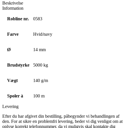
Beskrivelse
Information
Robline nr.
0583
Farve
Hvid/navy
Ø
14 mm
Brudstyrke
5000 kg
Vægt
140 g/m
Spoler à
100 m
Levering
Efter du har afgivet din bestilling, påbegynder vi behandlingen af
den. For at sikre en problemfri levering, beder vi dig venligst om at
oplyse korrekt telefonnummer, da vi muligvis skal kontakte dig