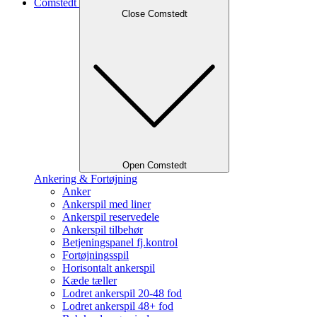
Comstedt
Close Comstedt
Open Comstedt
Ankering & Fortøjning
Anker
Ankerspil med liner
Ankerspil reservedele
Ankerspil tilbehør
Betjeningspanel fj.kontrol
Fortøjningsspil
Horisontalt ankerspil
Kæde tæller
Lodret ankerspil 20-48 fod
Lodret ankerspil 48+ fod