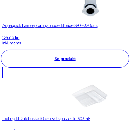
Aquaquick Lænseprop ny model til både 250 – 320cm.
129,00
kr.
inkl. moms
Se produkt
Indlæg til Rullebakke 10 cm 5 stk passer til 1603146