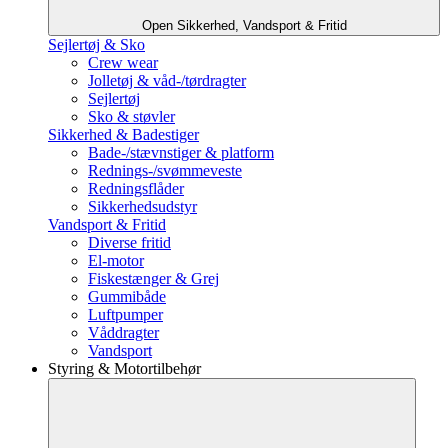
Open Sikkerhed, Vandsport & Fritid
Sejlertøj & Sko
Crew wear
Jolletøj & våd-/tørdragter
Sejlertøj
Sko & støvler
Sikkerhed & Badestiger
Bade-/stævnstiger & platform
Rednings-/svømmeveste
Redningsflåder
Sikkerhedsudstyr
Vandsport & Fritid
Diverse fritid
El-motor
Fiskestænger & Grej
Gummibåde
Luftpumper
Våddragter
Vandsport
Styring & Motortilbehør