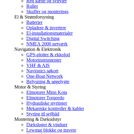
Reb kæde og svirvler
Ruller
Skuffer og monterings
El & Strømforsyning
Batterier
Opladere & invertere
El-installationsmaterialer
Digital Switching
NMEA 2000 netværk
Navigation & Elektronik
GPS-plotter & ekkolod
Motorinstrumenter
VHF & AIS
Navionics søkort
One-Boat Network
Belysning & søgelygte
Motor & Styring
Elmotorer Minn Kota
Elmotorer Torqeedo
Hydrauliske styringer
Mekaniske kontroller & kabler
Styring til sejlbåd
Montering & Dækudstyr
Dæksluger & vinduer
Lewmar blokke og travere