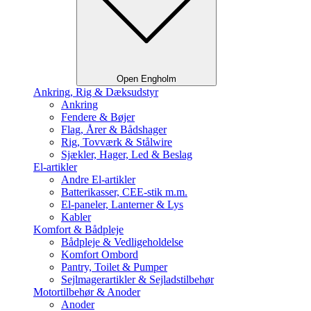
Open Engholm
Ankring, Rig & Dæksudstyr
Ankring
Fendere & Bøjer
Flag, Årer & Bådshager
Rig, Tovværk & Stålwire
Sjækler, Hager, Led & Beslag
El-artikler
Andre El-artikler
Batterikasser, CEE-stik m.m.
El-paneler, Lanterner & Lys
Kabler
Komfort & Bådpleje
Bådpleje & Vedligeholdelse
Komfort Ombord
Pantry, Toilet & Pumper
Sejlmagerartikler & Sejladstilbehør
Motortilbehør & Anoder
Anoder