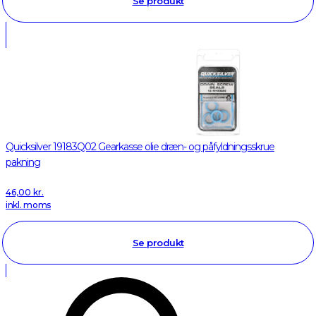
Se produkt
Quicksilver 19183Q02 Gearkasse olie dræn- og påfyldningsskrue
pakning
46,00
kr.
inkl. moms
Se produkt