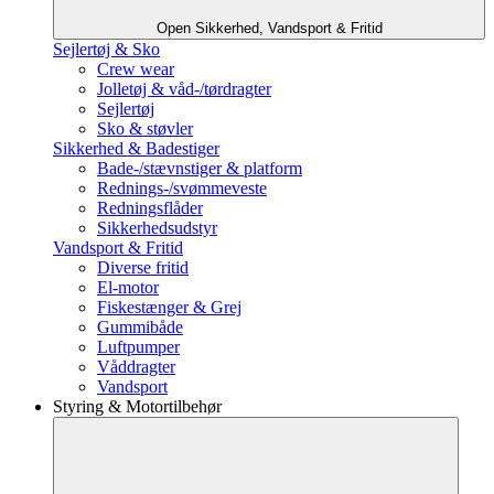
Open Sikkerhed, Vandsport & Fritid
Sejlertøj & Sko
Crew wear
Jolletøj & våd-/tørdragter
Sejlertøj
Sko & støvler
Sikkerhed & Badestiger
Bade-/stævnstiger & platform
Rednings-/svømmeveste
Redningsflåder
Sikkerhedsudstyr
Vandsport & Fritid
Diverse fritid
El-motor
Fiskestænger & Grej
Gummibåde
Luftpumper
Våddragter
Vandsport
Styring & Motortilbehør