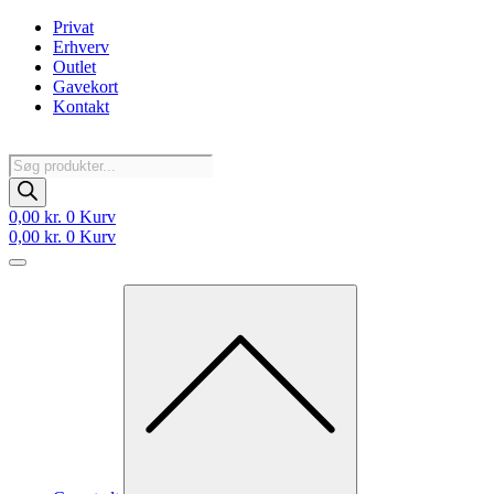
Videre
Privat
til
Erhverv
indhold
Outlet
Gavekort
Kontakt
Products
search
0,00
kr.
0
Kurv
0,00
kr.
0
Kurv