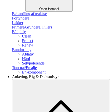
Open Hempel
Behandling af teaktræ
Fortyndere
Lakker
Primere/Grundere, Fillers
Bådpleje
Clean
Protect
Renew
Bundmaling
Ablativ
Hård
Selvpolerende
Topcoat/Emalje
En-komponent
Ankering, Rig & Dæksudstyr