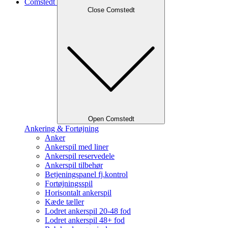
Comstedt
Close Comstedt
Open Comstedt
Ankering & Fortøjning
Anker
Ankerspil med liner
Ankerspil reservedele
Ankerspil tilbehør
Betjeningspanel fj.kontrol
Fortøjningsspil
Horisontalt ankerspil
Kæde tæller
Lodret ankerspil 20-48 fod
Lodret ankerspil 48+ fod