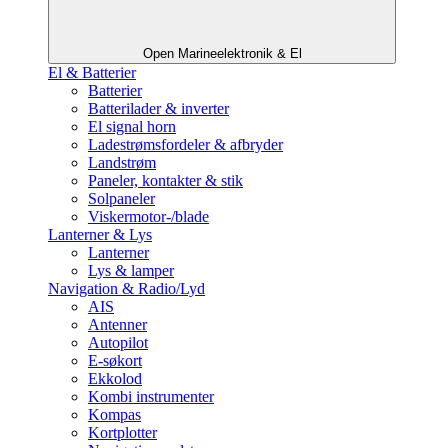
Open Marineelektronik & El
El & Batterier
Batterier
Batterilader & inverter
El signal horn
Ladestrømsfordeler & afbryder
Landstrøm
Paneler, kontakter & stik
Solpaneler
Viskermotor-/blade
Lanterner & Lys
Lanterner
Lys & lamper
Navigation & Radio/Lyd
AIS
Antenner
Autopilot
E-søkort
Ekkolod
Kombi instrumenter
Kompas
Kortplotter