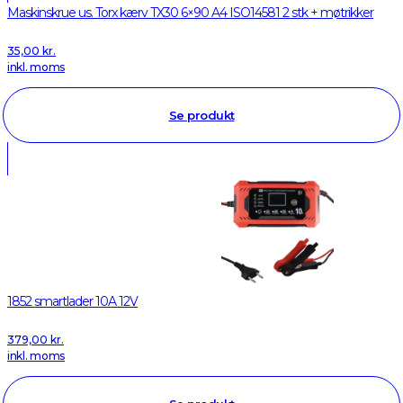
Maskinskrue us. Torx kærv TX30 6×90 A4 ISO14581 2 stk + møtrikker
35,00
kr.
inkl. moms
Se produkt
1852 smartlader 10A 12V
379,00
kr.
inkl. moms