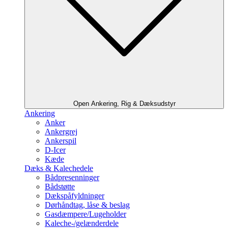
Open Ankering, Rig & Dæksudstyr
Ankering
Anker
Ankergrej
Ankerspil
D-Icer
Kæde
Dæks & Kalechedele
Bådpresenninger
Bådstøtte
Dækspåfyldninger
Dørhåndtag, låse & beslag
Gasdæmpere/Lugeholder
Kaleche-/gelænderdele