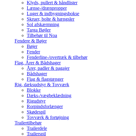
Klyds, pullert & håndlister
Lænse-/drænpropper
Luger & indbygningsbokse
Skruer, bolte & hængsler
Sol afskærmning
Targa Bøjler
Tilbehør til Noa
Fendere & Bøjer
Bøjer
Fender
Fenderline-/overtræk & tilbehør
Flag, Årer & Bådshager
Årer, padler & pagajer
Bådshager
Flag & flagstænger
Rig, dæksudstyr & Tovværk
Blokke
Dæks-/vægbeklædning
Rigudstyr
Rorpindsforlænger
Skødespil
Tovværk & fortøjning
Trailertilbehør
Trailerdele
Trailerspil