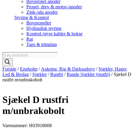
Bovpropel anoder
Propel, drev & motor-/anoder
Zink-/alu anoder
Styring & Kontrol
Bovpropeller
Hydraulisk styring
Kontrol-/styre kabler & bokse
Rat
Taps & trimplan
Products
search
Forside
/
Engholm
/
Ankring, Rig & Dæksudstyr
/
Sjækler, Hager,
Led & Beslag
/
Sjækler
/
Rustfri
/
Runde Sjækler (rustfri)
/ Sjækel D
rustfri m/unbrakobolt
Sjækel D rustfri
m/unbrakobolt
Varenummer: H03918008