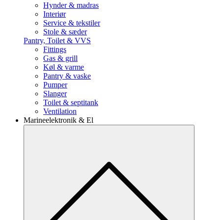
Hynder & madras
Interiør
Service & tekstiler
Stole & sæder
Pantry, Toilet & VVS
Fittings
Gas & grill
Køl & varme
Pantry & vaske
Pumper
Slanger
Toilet & septitank
Ventilation
Marineelektronik & El