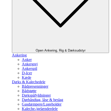
Open Ankering, Rig & Dæksudstyr
Ankering
Anker
Ankergrej
Ankerspil
D-Icer
Kæde
Dæks & Kalechedele
Bådpresenninger
Bådstøtte
Dækspåfyldninger
Dørhåndtag, låse & beslag
Gasdæmpere/Lugeholder
Kaleche-/gelænderdele