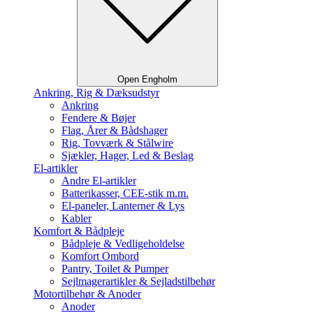
Open Engholm
Ankring, Rig & Dæksudstyr
Ankring
Fendere & Bøjer
Flag, Årer & Bådshager
Rig, Tovværk & Stålwire
Sjækler, Hager, Led & Beslag
El-artikler
Andre El-artikler
Batterikasser, CEE-stik m.m.
El-paneler, Lanterner & Lys
Kabler
Komfort & Bådpleje
Bådpleje & Vedligeholdelse
Komfort Ombord
Pantry, Toilet & Pumper
Sejlmagerartikler & Sejladstilbehør
Motortilbehør & Anoder
Anoder