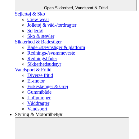
Open Sikkerhed, Vandsport & Fritid
Sejlertøj & Sko
Crew wear
Jolletøj & våd-/tørdragter
Sejlertøj
Sko & støvler
Sikkerhed & Badestiger
Bade-/stævnstiger & platform
Rednings-/svømmeveste
Redningsflåder
Sikkerhedsudstyr
Vandsport & Fritid
Diverse fritid
El-motor
Fiskestænger & Grej
Gummibåde
Luftpumper
Våddragter
Vandsport
Styring & Motortilbehør