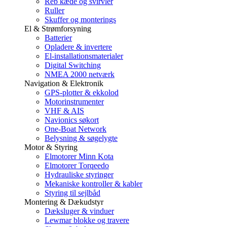
Reb kæde og svirvler
Ruller
Skuffer og monterings
El & Strømforsyning
Batterier
Opladere & invertere
El-installationsmaterialer
Digital Switching
NMEA 2000 netværk
Navigation & Elektronik
GPS-plotter & ekkolod
Motorinstrumenter
VHF & AIS
Navionics søkort
One-Boat Network
Belysning & søgelygte
Motor & Styring
Elmotorer Minn Kota
Elmotorer Torqeedo
Hydrauliske styringer
Mekaniske kontroller & kabler
Styring til sejlbåd
Montering & Dækudstyr
Dæksluger & vinduer
Lewmar blokke og travere