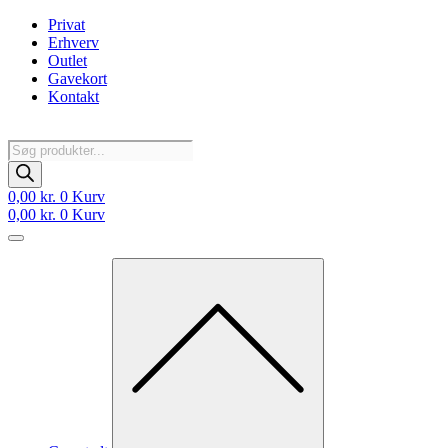
Videre
Privat
til
Erhverv
indhold
Outlet
Gavekort
Kontakt
Products
search
0,00
kr.
0
Kurv
0,00
kr.
0
Kurv