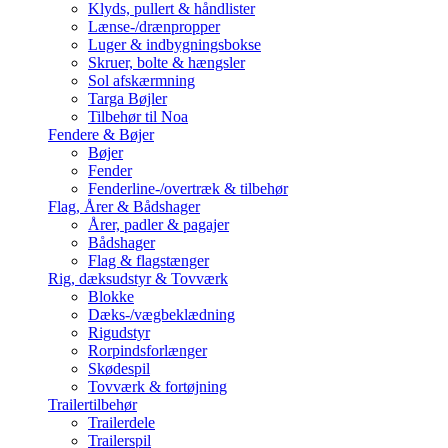
Klyds, pullert & håndlister
Lænse-/drænpropper
Luger & indbygningsbokse
Skruer, bolte & hængsler
Sol afskærmning
Targa Bøjler
Tilbehør til Noa
Fendere & Bøjer
Bøjer
Fender
Fenderline-/overtræk & tilbehør
Flag, Årer & Bådshager
Årer, padler & pagajer
Bådshager
Flag & flagstænger
Rig, dæksudstyr & Tovværk
Blokke
Dæks-/vægbeklædning
Rigudstyr
Rorpindsforlænger
Skødespil
Tovværk & fortøjning
Trailertilbehør
Trailerdele
Trailerspil