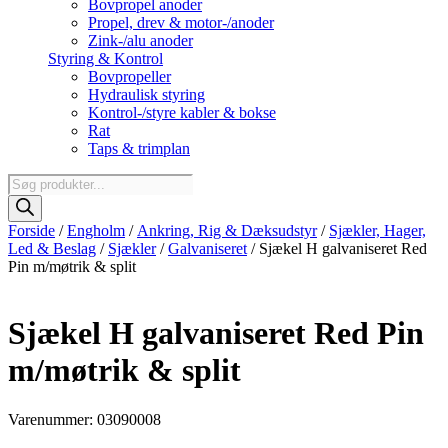
Bovpropel anoder
Propel, drev & motor-/anoder
Zink-/alu anoder
Styring & Kontrol
Bovpropeller
Hydraulisk styring
Kontrol-/styre kabler & bokse
Rat
Taps & trimplan
Products
search
Forside
/
Engholm
/
Ankring, Rig & Dæksudstyr
/
Sjækler, Hager,
Led & Beslag
/
Sjækler
/
Galvaniseret
/ Sjækel H galvaniseret Red
Pin m/møtrik & split
Sjækel H galvaniseret Red Pin
m/møtrik & split
Varenummer: 03090008