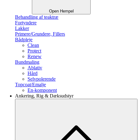
Open Hempel
Behandling af teaktræ
Fortyndere
Lakker
Primere/Grundere, Fillers
Bådpleje
Clean
Protect
Renew
Bundmaling
Ablativ
Hård
Selvpolerende
Topcoat/Emalje
En-komponent
Ankering, Rig & Dæksudstyr