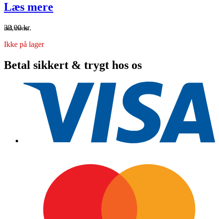
Læs mere
33,00
kr.
inkl. moms
Ikke på lager
Betal sikkert & trygt hos os