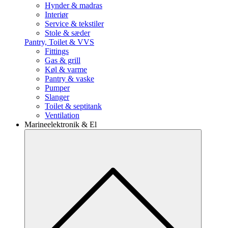
Hynder & madras
Interiør
Service & tekstiler
Stole & sæder
Pantry, Toilet & VVS
Fittings
Gas & grill
Køl & varme
Pantry & vaske
Pumper
Slanger
Toilet & septitank
Ventilation
Marineelektronik & El