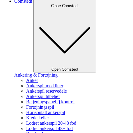
Comstedt
Close Comstedt
Open Comstedt
Ankering & Fortøjning
Anker
Ankerspil med liner
Ankerspil reservedele
Ankerspil tilbehør
Betjeningspanel fj.kontrol
Fortøjningsspil
Horisontalt ankerspil
Kæde tæller
Lodret ankerspil 20-48 fod
Lodret ankerspil 48+ fod