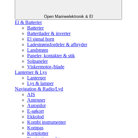
Open Marineelektronik & El
El & Batterier
Batterier
Batterilader & inverter
El signal horn
Ladestrømsfordeler & afbryder
Landstrøm
Paneler, kontakter & stik
Solpaneler
Viskermotor-/blade
Lanterner & Lys
Lanterner
Lys & lamper
Navigation & Radio/Lyd
AIS
Antenner
Autopilot
E-søkort
Ekkolod
Kombi instrumenter
Kompas
Kortplotter