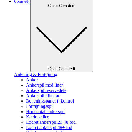
Comstedt
Close Comstedt
Open Comstedt
Ankering & Fortøjning
Anker
Ankerspil med liner
Ankerspil reservedele
Ankerspil tilbehør
Betjeningspanel fj.kontrol
Fortøjningsspil
Horisontalt ankerspil
Kæde tæller
Lodret ankerspil 20-48 fod
Lodret ankerspil 48+ fod