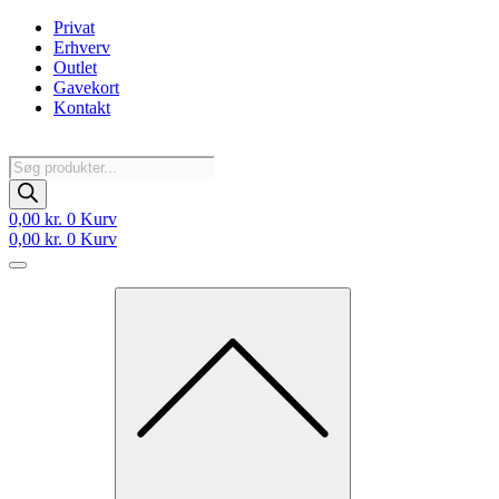
Videre
Privat
til
Erhverv
indhold
Outlet
Gavekort
Kontakt
Products
search
0,00
kr.
0
Kurv
0,00
kr.
0
Kurv