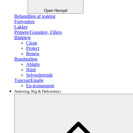
Open Hempel
Behandling af teaktræ
Fortyndere
Lakker
Primere/Grundere, Fillers
Bådpleje
Clean
Protect
Renew
Bundmaling
Ablativ
Hård
Selvpolerende
Topcoat/Emalje
En-komponent
Ankering, Rig & Dæksudstyr