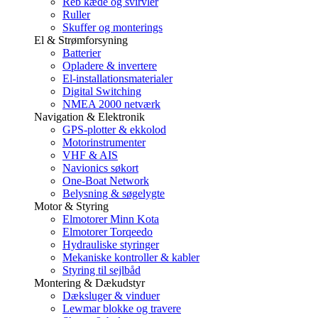
Reb kæde og svirvler
Ruller
Skuffer og monterings
El & Strømforsyning
Batterier
Opladere & invertere
El-installationsmaterialer
Digital Switching
NMEA 2000 netværk
Navigation & Elektronik
GPS-plotter & ekkolod
Motorinstrumenter
VHF & AIS
Navionics søkort
One-Boat Network
Belysning & søgelygte
Motor & Styring
Elmotorer Minn Kota
Elmotorer Torqeedo
Hydrauliske styringer
Mekaniske kontroller & kabler
Styring til sejlbåd
Montering & Dækudstyr
Dæksluger & vinduer
Lewmar blokke og travere