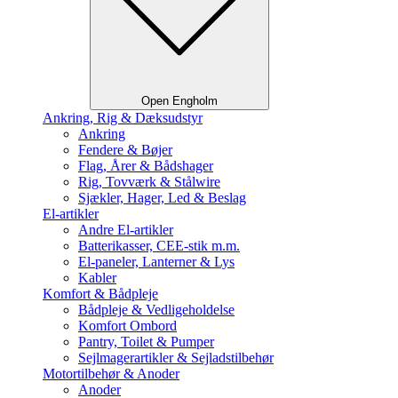
Open Engholm
Ankring, Rig & Dæksudstyr
Ankring
Fendere & Bøjer
Flag, Årer & Bådshager
Rig, Tovværk & Stålwire
Sjækler, Hager, Led & Beslag
El-artikler
Andre El-artikler
Batterikasser, CEE-stik m.m.
El-paneler, Lanterner & Lys
Kabler
Komfort & Bådpleje
Bådpleje & Vedligeholdelse
Komfort Ombord
Pantry, Toilet & Pumper
Sejlmagerartikler & Sejladstilbehør
Motortilbehør & Anoder
Anoder