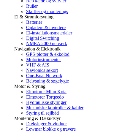
Reb kæde og svirvler
Ruller
Skuffer og monterings
El & Strømforsyning
Batterier
Opladere & invertere
El-installationsmaterialer
Digital Switching
NMEA 2000 netværk
Navigation & Elektronik
GPS-plotter & ekkolod
Motorinstrumenter
VHF & AIS
Navionics søkort
One-Boat Network
Belysning & søgelygte
Motor & Styring
Elmotorer Minn Kota
Elmotorer Torqeedo
Hydrauliske styringer
Mekaniske kontroller & kabler
Styring til sejlbåd
Montering & Dækudstyr
Dæksluger & vinduer
Lewmar blokke og travere