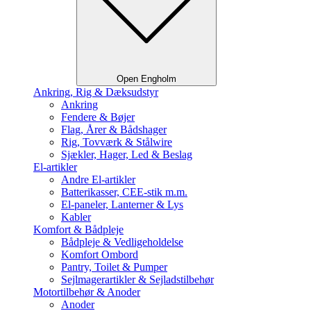
Open Engholm
Ankring, Rig & Dæksudstyr
Ankring
Fendere & Bøjer
Flag, Årer & Bådshager
Rig, Tovværk & Stålwire
Sjækler, Hager, Led & Beslag
El-artikler
Andre El-artikler
Batterikasser, CEE-stik m.m.
El-paneler, Lanterner & Lys
Kabler
Komfort & Bådpleje
Bådpleje & Vedligeholdelse
Komfort Ombord
Pantry, Toilet & Pumper
Sejlmagerartikler & Sejladstilbehør
Motortilbehør & Anoder
Anoder