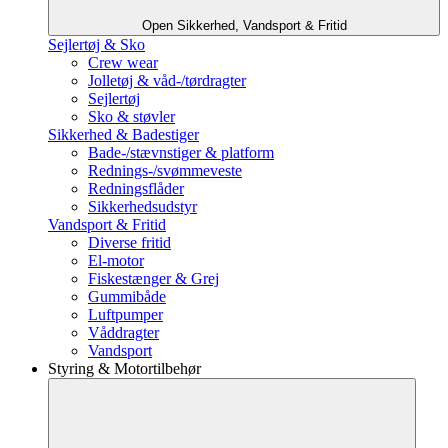
Open Sikkerhed, Vandsport & Fritid
Sejlertøj & Sko
Crew wear
Jolletøj & våd-/tørdragter
Sejlertøj
Sko & støvler
Sikkerhed & Badestiger
Bade-/stævnstiger & platform
Rednings-/svømmeveste
Redningsflåder
Sikkerhedsudstyr
Vandsport & Fritid
Diverse fritid
El-motor
Fiskestænger & Grej
Gummibåde
Luftpumper
Våddragter
Vandsport
Styring & Motortilbehør