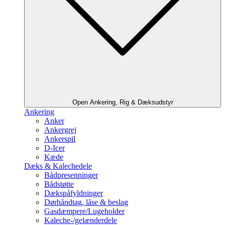
Open Ankering, Rig & Dæksudstyr
Ankering
Anker
Ankergrej
Ankerspil
D-Icer
Kæde
Dæks & Kalechedele
Bådpresenninger
Bådstøtte
Dækspåfyldninger
Dørhåndtag, låse & beslag
Gasdæmpere/Lugeholder
Kaleche-/gelænderdele