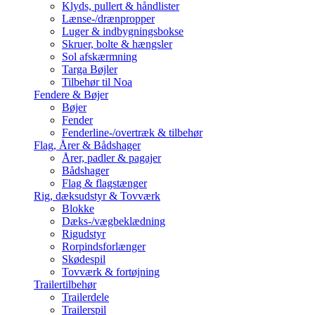
Klyds, pullert & håndlister
Lænse-/drænpropper
Luger & indbygningsbokse
Skruer, bolte & hængsler
Sol afskærmning
Targa Bøjler
Tilbehør til Noa
Fendere & Bøjer
Bøjer
Fender
Fenderline-/overtræk & tilbehør
Flag, Årer & Bådshager
Årer, padler & pagajer
Bådshager
Flag & flagstænger
Rig, dæksudstyr & Tovværk
Blokke
Dæks-/vægbeklædning
Rigudstyr
Rorpindsforlænger
Skødespil
Tovværk & fortøjning
Trailertilbehør
Trailerdele
Trailerspil