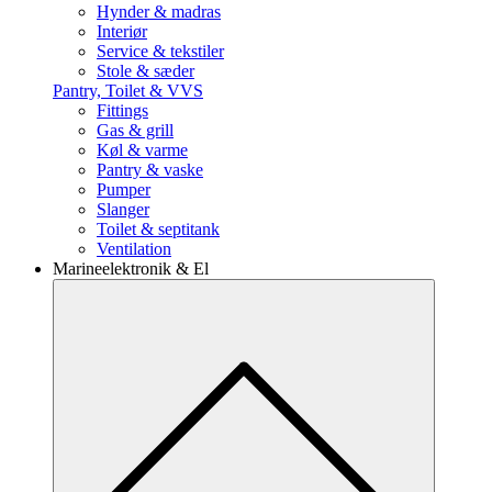
Hynder & madras
Interiør
Service & tekstiler
Stole & sæder
Pantry, Toilet & VVS
Fittings
Gas & grill
Køl & varme
Pantry & vaske
Pumper
Slanger
Toilet & septitank
Ventilation
Marineelektronik & El