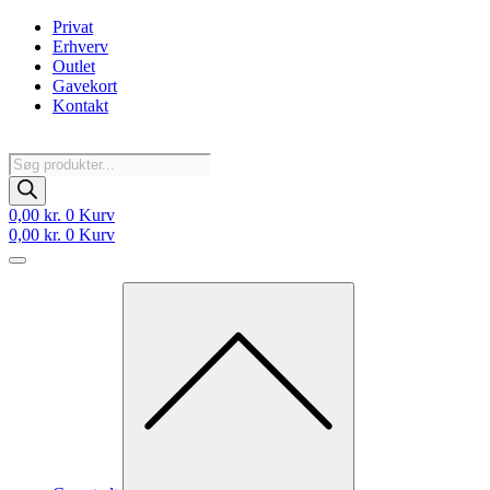
Videre
Privat
til
Erhverv
indhold
Outlet
Gavekort
Kontakt
Products
search
0,00
kr.
0
Kurv
0,00
kr.
0
Kurv