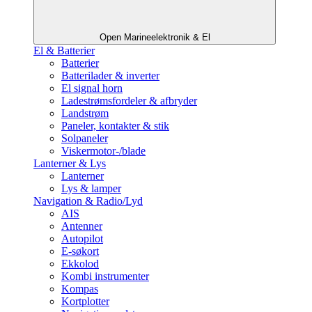
Open Marineelektronik & El
El & Batterier
Batterier
Batterilader & inverter
El signal horn
Ladestrømsfordeler & afbryder
Landstrøm
Paneler, kontakter & stik
Solpaneler
Viskermotor-/blade
Lanterner & Lys
Lanterner
Lys & lamper
Navigation & Radio/Lyd
AIS
Antenner
Autopilot
E-søkort
Ekkolod
Kombi instrumenter
Kompas
Kortplotter