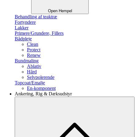
Open Hempel
Behandling af teaktræ
Fortyndere
Lakker
Primere/Grundere, Fillers
Bådpleje
Clean
Protect
Renew
Bundmaling
Ablativ
Hård
Selvpolerende
Topcoat/Emalje
En-komponent
Ankering, Rig & Dæksudstyr