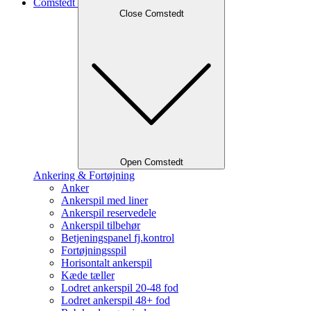
Comstedt
Close Comstedt
Open Comstedt
Ankering & Fortøjning
Anker
Ankerspil med liner
Ankerspil reservedele
Ankerspil tilbehør
Betjeningspanel fj.kontrol
Fortøjningsspil
Horisontalt ankerspil
Kæde tæller
Lodret ankerspil 20-48 fod
Lodret ankerspil 48+ fod