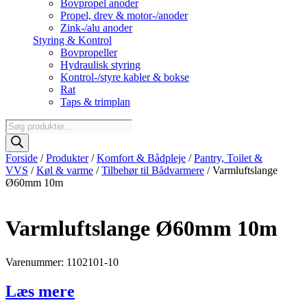
Bovpropel anoder
Propel, drev & motor-/anoder
Zink-/alu anoder
Styring & Kontrol
Bovpropeller
Hydraulisk styring
Kontrol-/styre kabler & bokse
Rat
Taps & trimplan
Products
search
Forside
/
Produkter
/
Komfort & Bådpleje
/
Pantry, Toilet &
VVS
/
Køl & varme
/
Tilbehør til Bådvarmere
/ Varmluftslange
Ø60mm 10m
Varmluftslange Ø60mm 10m
Varenummer: 1102101-10
Læs mere