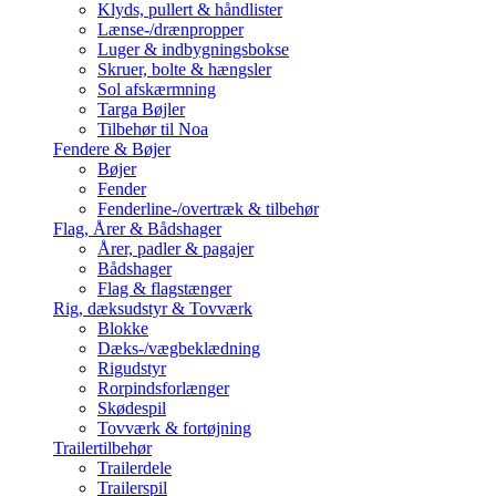
Klyds, pullert & håndlister
Lænse-/drænpropper
Luger & indbygningsbokse
Skruer, bolte & hængsler
Sol afskærmning
Targa Bøjler
Tilbehør til Noa
Fendere & Bøjer
Bøjer
Fender
Fenderline-/overtræk & tilbehør
Flag, Årer & Bådshager
Årer, padler & pagajer
Bådshager
Flag & flagstænger
Rig, dæksudstyr & Tovværk
Blokke
Dæks-/vægbeklædning
Rigudstyr
Rorpindsforlænger
Skødespil
Tovværk & fortøjning
Trailertilbehør
Trailerdele
Trailerspil