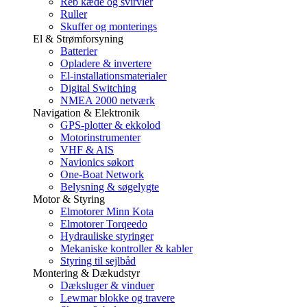
Reb kæde og svirvler
Ruller
Skuffer og monterings
El & Strømforsyning
Batterier
Opladere & invertere
El-installationsmaterialer
Digital Switching
NMEA 2000 netværk
Navigation & Elektronik
GPS-plotter & ekkolod
Motorinstrumenter
VHF & AIS
Navionics søkort
One-Boat Network
Belysning & søgelygte
Motor & Styring
Elmotorer Minn Kota
Elmotorer Torqeedo
Hydrauliske styringer
Mekaniske kontroller & kabler
Styring til sejlbåd
Montering & Dækudstyr
Dæksluger & vinduer
Lewmar blokke og travere