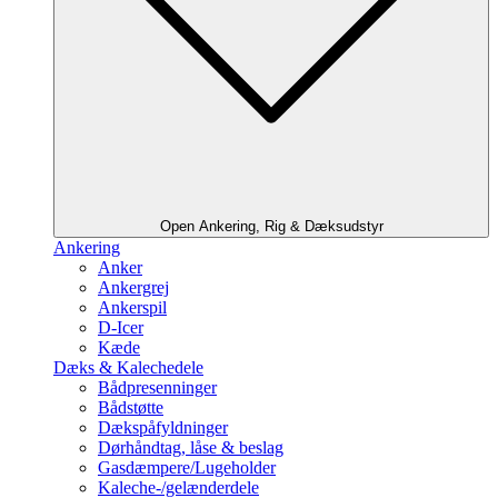
Open Ankering, Rig & Dæksudstyr
Ankering
Anker
Ankergrej
Ankerspil
D-Icer
Kæde
Dæks & Kalechedele
Bådpresenninger
Bådstøtte
Dækspåfyldninger
Dørhåndtag, låse & beslag
Gasdæmpere/Lugeholder
Kaleche-/gelænderdele