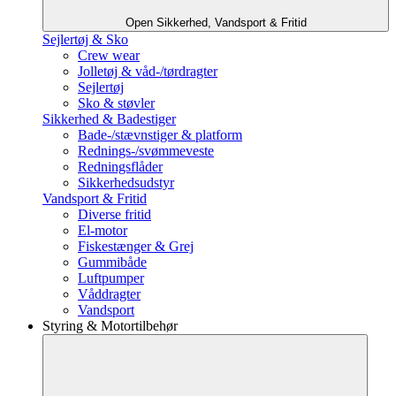
Open Sikkerhed, Vandsport & Fritid
Sejlertøj & Sko
Crew wear
Jolletøj & våd-/tørdragter
Sejlertøj
Sko & støvler
Sikkerhed & Badestiger
Bade-/stævnstiger & platform
Rednings-/svømmeveste
Redningsflåder
Sikkerhedsudstyr
Vandsport & Fritid
Diverse fritid
El-motor
Fiskestænger & Grej
Gummibåde
Luftpumper
Våddragter
Vandsport
Styring & Motortilbehør