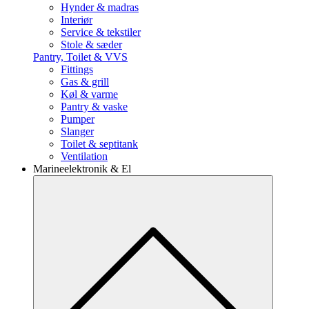
Hynder & madras
Interiør
Service & tekstiler
Stole & sæder
Pantry, Toilet & VVS
Fittings
Gas & grill
Køl & varme
Pantry & vaske
Pumper
Slanger
Toilet & septitank
Ventilation
Marineelektronik & El