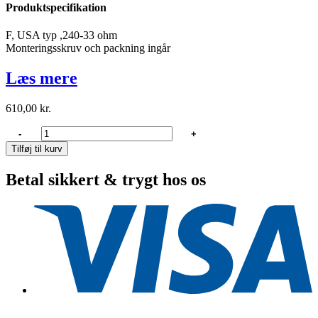
Produktspecifikation
F, USA typ ,240-33 ohm
Monteringsskruv och packning ingår
Læs mere
610,00
kr.
Veethree
-
+
Bränsle/vattengivare
Tilføj til kurv
305mm
USA
Betal sikkert & trygt hos os
antal