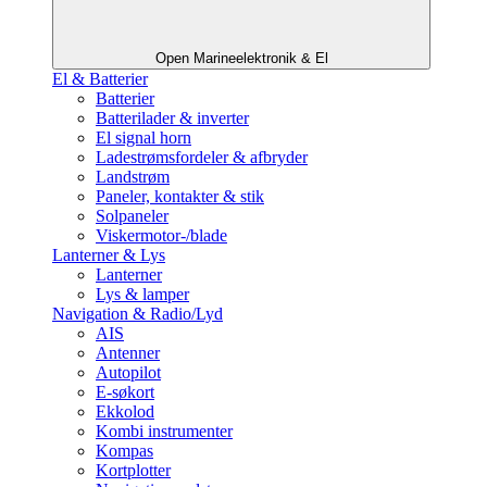
Open Marineelektronik & El
El & Batterier
Batterier
Batterilader & inverter
El signal horn
Ladestrømsfordeler & afbryder
Landstrøm
Paneler, kontakter & stik
Solpaneler
Viskermotor-/blade
Lanterner & Lys
Lanterner
Lys & lamper
Navigation & Radio/Lyd
AIS
Antenner
Autopilot
E-søkort
Ekkolod
Kombi instrumenter
Kompas
Kortplotter