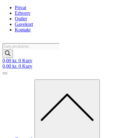
Videre
Privat
til
Erhverv
indhold
Outlet
Gavekort
Kontakt
Products
search
0,00
kr.
0
Kurv
0,00
kr.
0
Kurv