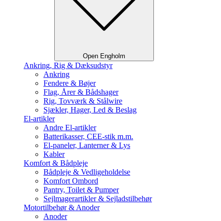
Open Engholm
Ankring, Rig & Dæksudstyr
Ankring
Fendere & Bøjer
Flag, Årer & Bådshager
Rig, Tovværk & Stålwire
Sjækler, Hager, Led & Beslag
El-artikler
Andre El-artikler
Batterikasser, CEE-stik m.m.
El-paneler, Lanterner & Lys
Kabler
Komfort & Bådpleje
Bådpleje & Vedligeholdelse
Komfort Ombord
Pantry, Toilet & Pumper
Sejlmagerartikler & Sejladstilbehør
Motortilbehør & Anoder
Anoder