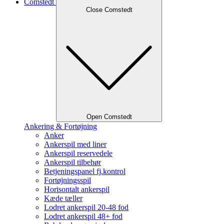
Comstedt
Close Comstedt
Open Comstedt
Ankering & Fortøjning
Anker
Ankerspil med liner
Ankerspil reservedele
Ankerspil tilbehør
Betjeningspanel fj.kontrol
Fortøjningsspil
Horisontalt ankerspil
Kæde tæller
Lodret ankerspil 20-48 fod
Lodret ankerspil 48+ fod