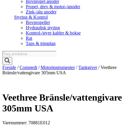
Bovpropel anoder
Propel, drev & motor-/anoder
Zink-/alu anoder
Styring & Kontrol
Bovpropeller
Hydraulisk styring
Kontrol-/styre kabler & bokse
Rat
Taps & trimplan
Products
search
Forside
/
Comstedt
/
Motorinstrumenter
/
Tankgiver
/ Veethree
Bränsle/vattengivare 305mm USA
Veethree Bränsle/vattengivare
305mm USA
Varenummer: 70881E012