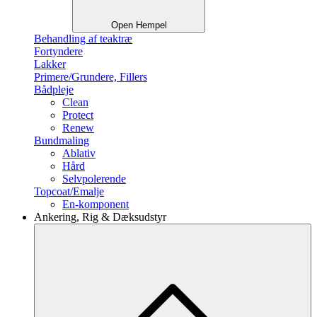
Open Hempel
Behandling af teaktræ
Fortyndere
Lakker
Primere/Grundere, Fillers
Bådpleje
Clean
Protect
Renew
Bundmaling
Ablativ
Hård
Selvpolerende
Topcoat/Emalje
En-komponent
Ankering, Rig & Dæksudstyr