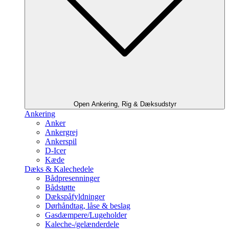
Open Ankering, Rig & Dæksudstyr
Ankering
Anker
Ankergrej
Ankerspil
D-Icer
Kæde
Dæks & Kalechedele
Bådpresenninger
Bådstøtte
Dækspåfyldninger
Dørhåndtag, låse & beslag
Gasdæmpere/Lugeholder
Kaleche-/gelænderdele