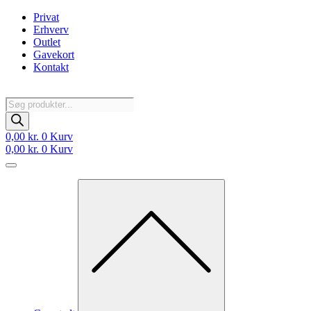
Videre
Privat
til
Erhverv
indhold
Outlet
Gavekort
Kontakt
Products
search
0,00
kr.
0
Kurv
0,00
kr.
0
Kurv