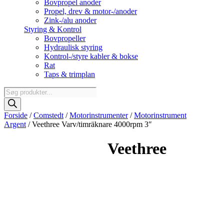
Bovpropel anoder
Propel, drev & motor-/anoder
Zink-/alu anoder
Styring & Kontrol
Bovpropeller
Hydraulisk styring
Kontrol-/styre kabler & bokse
Rat
Taps & trimplan
Products
search
Forside
/
Comstedt
/
Motorinstrumenter
/
Motorinstrument
Argent
/ Veethree Varv/timräknare 4000rpm 3″
Veethree