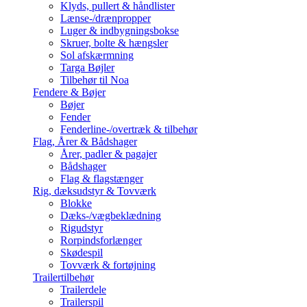
Klyds, pullert & håndlister
Lænse-/drænpropper
Luger & indbygningsbokse
Skruer, bolte & hængsler
Sol afskærmning
Targa Bøjler
Tilbehør til Noa
Fendere & Bøjer
Bøjer
Fender
Fenderline-/overtræk & tilbehør
Flag, Årer & Bådshager
Årer, padler & pagajer
Bådshager
Flag & flagstænger
Rig, dæksudstyr & Tovværk
Blokke
Dæks-/vægbeklædning
Rigudstyr
Rorpindsforlænger
Skødespil
Tovværk & fortøjning
Trailertilbehør
Trailerdele
Trailerspil