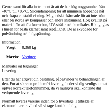
Gemensamt för alla instrument är att de har hög noggrannhet från
-40°C till +85°C. Silcondämpning för att minimera hoppande nål
och skapa en stabil visning. Magnetiskt skärmade för att inte störa
eller bli störda av kompasser och andra instrument. Hög kvalitet på
material för att tåla korrosion, UV-strålar och kemikaler. Riktigt glas
i linsen för bästa klarhet samt reptålighet. De är skyddade för
polvändning och högspänning.
Information
Vægt
0,360 kg
Mærke
Veethree
Manualer og tegninger
Levering
Efter du har afgivet din bestilling, påbegynder vi behandlingen af
den. For at sikre en problemfri levering, beder vi dig venligst om at
oplyse korrekt telefonnummer, da vi muligvis skal kontakte dig
vedrørende levering.
Normalt leveres varerne inden for 5 hverdage. I tilfælde af
ekstraordinær travlhed vil vi tage kontakt til dig.