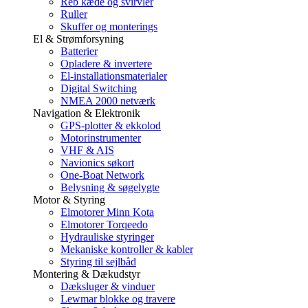
Reb kæde og svirvler
Ruller
Skuffer og monterings
El & Strømforsyning
Batterier
Opladere & invertere
El-installationsmaterialer
Digital Switching
NMEA 2000 netværk
Navigation & Elektronik
GPS-plotter & ekkolod
Motorinstrumenter
VHF & AIS
Navionics søkort
One-Boat Network
Belysning & søgelygte
Motor & Styring
Elmotorer Minn Kota
Elmotorer Torqeedo
Hydrauliske styringer
Mekaniske kontroller & kabler
Styring til sejlbåd
Montering & Dækudstyr
Dæksluger & vinduer
Lewmar blokke og travere