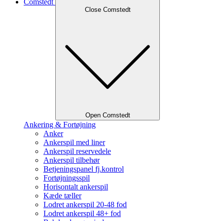
Comstedt
Close Comstedt
Open Comstedt
Ankering & Fortøjning
Anker
Ankerspil med liner
Ankerspil reservedele
Ankerspil tilbehør
Betjeningspanel fj.kontrol
Fortøjningsspil
Horisontalt ankerspil
Kæde tæller
Lodret ankerspil 20-48 fod
Lodret ankerspil 48+ fod