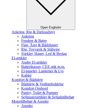
Open Engholm
Ankring, Rig & Dæksudstyr
Ankring
Fendere & Bøjer
Flag, Årer & Bådshager
Rig, Tovværk & Stålwire
Sjækler, Hager, Led & Beslag
El-artikler
Andre El-artikler
Batterikasser, CEE-stik m.m.
El-paneler, Lanterner & Lys
Kabler
Komfort & Bådpleje
Bådpleje & Vedligeholdelse
Komfort Ombord
Pantry, Toilet & Pumper
Sejlmagerartikler & Sejladstilbehør
Motortilbehør & Anoder
Anoder