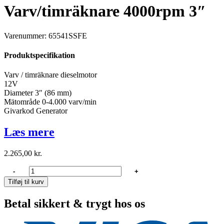
Varv/timräknare 4000rpm 3″
Varenummer: 65541SSFE
Produktspecifikation
Varv / timräknare dieselmotor
12V
Diameter 3″ (86 mm)
Mätområde 0-4.000 varv/min
Givarkod Generator
Læs mere
2.265,00
kr.
Veethree
-
+
Varv/timräknare
Tilføj til kurv
4000rpm
3"
Betal sikkert & trygt hos os
antal