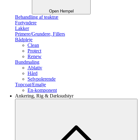
Open Hempel
Behandling af teaktræ
Fortyndere
Lakker
Primere/Grundere, Fillers
Bådpleje
Clean
Protect
Renew
Bundmaling
Ablativ
Hård
Selvpolerende
Topcoat/Emalje
En-komponent
Ankering, Rig & Dæksudstyr