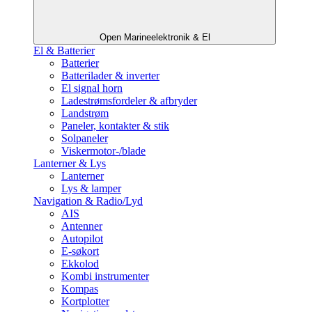
Open Marineelektronik & El
El & Batterier
Batterier
Batterilader & inverter
El signal horn
Ladestrømsfordeler & afbryder
Landstrøm
Paneler, kontakter & stik
Solpaneler
Viskermotor-/blade
Lanterner & Lys
Lanterner
Lys & lamper
Navigation & Radio/Lyd
AIS
Antenner
Autopilot
E-søkort
Ekkolod
Kombi instrumenter
Kompas
Kortplotter