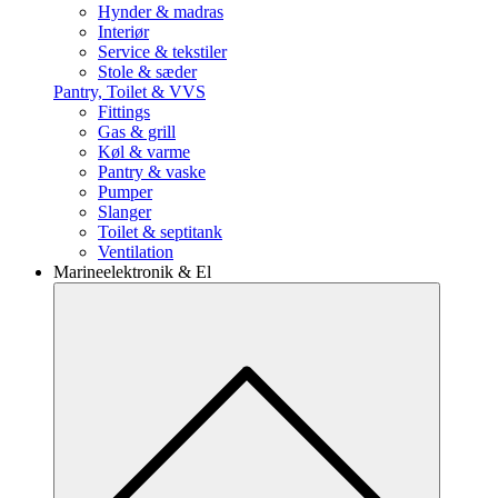
Hynder & madras
Interiør
Service & tekstiler
Stole & sæder
Pantry, Toilet & VVS
Fittings
Gas & grill
Køl & varme
Pantry & vaske
Pumper
Slanger
Toilet & septitank
Ventilation
Marineelektronik & El