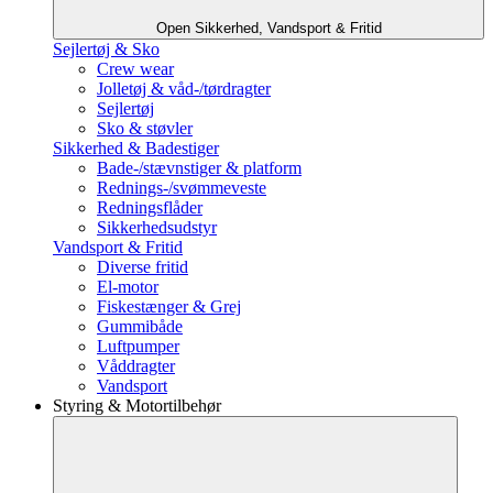
Open Sikkerhed, Vandsport & Fritid
Sejlertøj & Sko
Crew wear
Jolletøj & våd-/tørdragter
Sejlertøj
Sko & støvler
Sikkerhed & Badestiger
Bade-/stævnstiger & platform
Rednings-/svømmeveste
Redningsflåder
Sikkerhedsudstyr
Vandsport & Fritid
Diverse fritid
El-motor
Fiskestænger & Grej
Gummibåde
Luftpumper
Våddragter
Vandsport
Styring & Motortilbehør