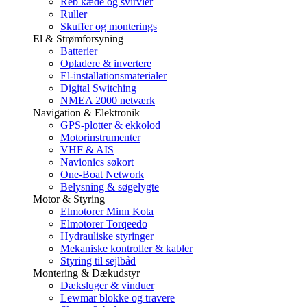
Reb kæde og svirvler
Ruller
Skuffer og monterings
El & Strømforsyning
Batterier
Opladere & invertere
El-installationsmaterialer
Digital Switching
NMEA 2000 netværk
Navigation & Elektronik
GPS-plotter & ekkolod
Motorinstrumenter
VHF & AIS
Navionics søkort
One-Boat Network
Belysning & søgelygte
Motor & Styring
Elmotorer Minn Kota
Elmotorer Torqeedo
Hydrauliske styringer
Mekaniske kontroller & kabler
Styring til sejlbåd
Montering & Dækudstyr
Dæksluger & vinduer
Lewmar blokke og travere