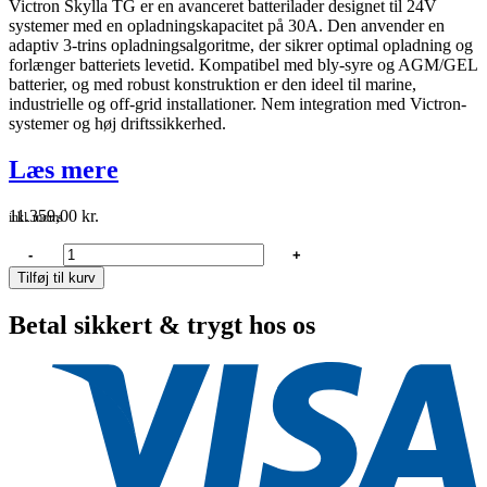
Victron Skylla TG er en avanceret batterilader designet til 24V
systemer med en opladningskapacitet på 30A. Den anvender en
adaptiv 3-trins opladningsalgoritme, der sikrer optimal opladning og
forlænger batteriets levetid. Kompatibel med bly-syre og AGM/GEL
batterier, og med robust konstruktion er den ideel til marine,
industrielle og off-grid installationer. Nem integration med Victron-
systemer og høj driftssikkerhed.
Læs mere
11.359,00
kr.
inkl. moms
Victron
-
+
skylla
Tilføj til kurv
tg
lader
Betal sikkert & trygt hos os
24V
80Amp
1
+1
grp.
antal