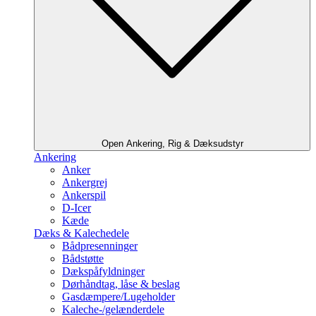
Open Ankering, Rig & Dæksudstyr
Ankering
Anker
Ankergrej
Ankerspil
D-Icer
Kæde
Dæks & Kalechedele
Bådpresenninger
Bådstøtte
Dækspåfyldninger
Dørhåndtag, låse & beslag
Gasdæmpere/Lugeholder
Kaleche-/gelænderdele