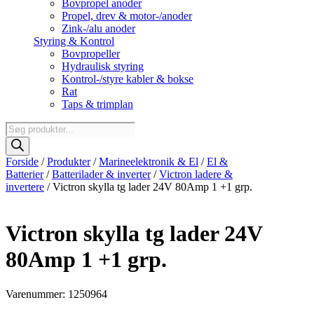
Bovpropel anoder
Propel, drev & motor-/anoder
Zink-/alu anoder
Styring & Kontrol
Bovpropeller
Hydraulisk styring
Kontrol-/styre kabler & bokse
Rat
Taps & trimplan
Products
search
Forside
/
Produkter
/
Marineelektronik & El
/
El &
Batterier
/
Batterilader & inverter
/
Victron ladere &
invertere
/ Victron skylla tg lader 24V 80Amp 1 +1 grp.
Victron skylla tg lader 24V
80Amp 1 +1 grp.
Varenummer: 1250964