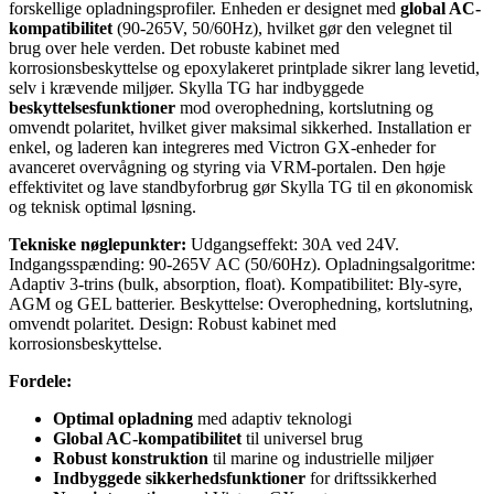
forskellige opladningsprofiler. Enheden er designet med
global AC-
kompatibilitet
(90-265V, 50/60Hz), hvilket gør den velegnet til
brug over hele verden. Det robuste kabinet med
korrosionsbeskyttelse og epoxylakeret printplade sikrer lang levetid,
selv i krævende miljøer. Skylla TG har indbyggede
beskyttelsesfunktioner
mod overophedning, kortslutning og
omvendt polaritet, hvilket giver maksimal sikkerhed. Installation er
enkel, og laderen kan integreres med Victron GX-enheder for
avanceret overvågning og styring via VRM-portalen. Den høje
effektivitet og lave standbyforbrug gør Skylla TG til en økonomisk
og teknisk optimal løsning.
Tekniske nøglepunkter:
Udgangseffekt: 30A ved 24V.
Indgangsspænding: 90-265V AC (50/60Hz). Opladningsalgoritme:
Adaptiv 3-trins (bulk, absorption, float). Kompatibilitet: Bly-syre,
AGM og GEL batterier. Beskyttelse: Overophedning, kortslutning,
omvendt polaritet. Design: Robust kabinet med
korrosionsbeskyttelse.
Fordele:
Optimal opladning
med adaptiv teknologi
Global AC-kompatibilitet
til universel brug
Robust konstruktion
til marine og industrielle miljøer
Indbyggede sikkerhedsfunktioner
for driftssikkerhed