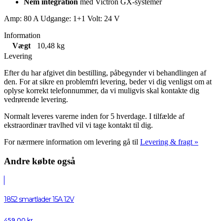
Nem integration
med Victron GX-systemer
Amp: 80 A Udgange: 1+1 Volt: 24 V
Information
Vægt
10,48 kg
Levering
Efter du har afgivet din bestilling, påbegynder vi behandlingen af
den. For at sikre en problemfri levering, beder vi dig venligst om at
oplyse korrekt telefonnummer, da vi muligvis skal kontakte dig
vedrørende levering.
Normalt leveres varerne inden for 5 hverdage. I tilfælde af
ekstraordinær travlhed vil vi tage kontakt til dig.
For nærmere information om levering gå til
Levering & fragt »
Andre købte også
1852 smartlader 15A 12V
459,00
kr.