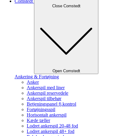
Comstedt
Close Comstedt
Open Comstedt
Ankering & Fortøjning
Anker
Ankerspil med liner
Ankerspil reservedele
Ankerspil tilbehør
Betjeningspanel fj.kontrol
Fortøjningsspil
Horisontalt ankerspil
Kæde tæller
Lodret ankerspil 20-48 fod
Lodret ankerspil 48+ fod