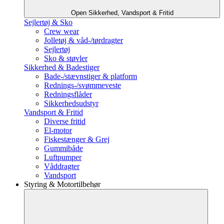
Open Sikkerhed, Vandsport & Fritid
Sejlertøj & Sko
Crew wear
Jolletøj & våd-/tørdragter
Sejlertøj
Sko & støvler
Sikkerhed & Badestiger
Bade-/stævnstiger & platform
Rednings-/svømmeveste
Redningsflåder
Sikkerhedsudstyr
Vandsport & Fritid
Diverse fritid
El-motor
Fiskestænger & Grej
Gummibåde
Luftpumper
Våddragter
Vandsport
Styring & Motortilbehør