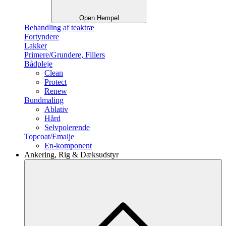
Open Hempel
Behandling af teaktræ
Fortyndere
Lakker
Primere/Grundere, Fillers
Bådpleje
Clean
Protect
Renew
Bundmaling
Ablativ
Hård
Selvpolerende
Topcoat/Emalje
En-komponent
Ankering, Rig & Dæksudstyr