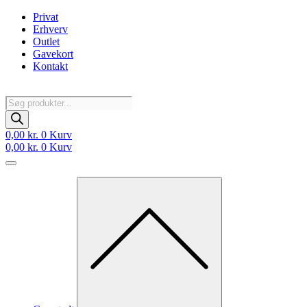
Videre
Privat
til
Erhverv
indhold
Outlet
Gavekort
Kontakt
Products
search
0,00
kr.
0
Kurv
0,00
kr.
0
Kurv