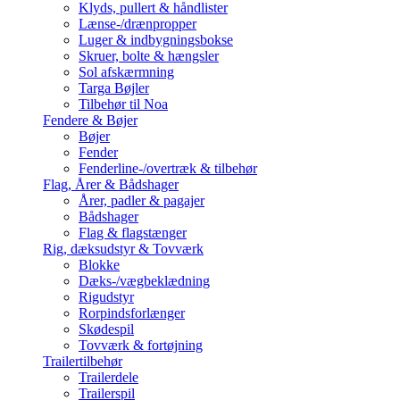
Klyds, pullert & håndlister
Lænse-/drænpropper
Luger & indbygningsbokse
Skruer, bolte & hængsler
Sol afskærmning
Targa Bøjler
Tilbehør til Noa
Fendere & Bøjer
Bøjer
Fender
Fenderline-/overtræk & tilbehør
Flag, Årer & Bådshager
Årer, padler & pagajer
Bådshager
Flag & flagstænger
Rig, dæksudstyr & Tovværk
Blokke
Dæks-/vægbeklædning
Rigudstyr
Rorpindsforlænger
Skødespil
Tovværk & fortøjning
Trailertilbehør
Trailerdele
Trailerspil