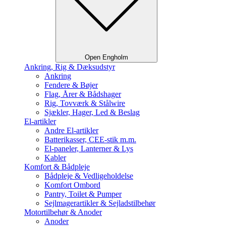
Open Engholm
Ankring, Rig & Dæksudstyr
Ankring
Fendere & Bøjer
Flag, Årer & Bådshager
Rig, Tovværk & Stålwire
Sjækler, Hager, Led & Beslag
El-artikler
Andre El-artikler
Batterikasser, CEE-stik m.m.
El-paneler, Lanterner & Lys
Kabler
Komfort & Bådpleje
Bådpleje & Vedligeholdelse
Komfort Ombord
Pantry, Toilet & Pumper
Sejlmagerartikler & Sejladstilbehør
Motortilbehør & Anoder
Anoder