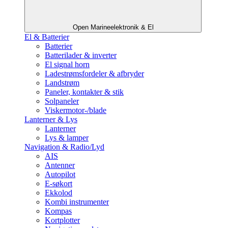
Open Marineelektronik & El
El & Batterier
Batterier
Batterilader & inverter
El signal horn
Ladestrømsfordeler & afbryder
Landstrøm
Paneler, kontakter & stik
Solpaneler
Viskermotor-/blade
Lanterner & Lys
Lanterner
Lys & lamper
Navigation & Radio/Lyd
AIS
Antenner
Autopilot
E-søkort
Ekkolod
Kombi instrumenter
Kompas
Kortplotter