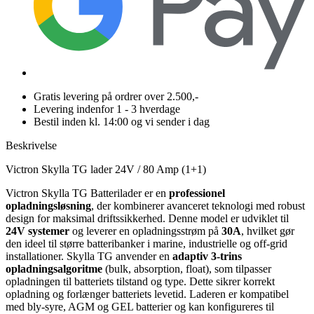
Gratis levering på ordrer over 2.500,-
Levering indenfor 1 - 3 hverdage
Bestil inden kl. 14:00 og vi sender i dag
Beskrivelse
Victron Skylla TG lader 24V / 80 Amp (1+1)
Victron Skylla TG Batterilader er en
professionel
opladningsløsning
, der kombinerer avanceret teknologi med robust
design for maksimal driftssikkerhed. Denne model er udviklet til
24V systemer
og leverer en opladningsstrøm på
30A
, hvilket gør
den ideel til større batteribanker i marine, industrielle og off-grid
installationer. Skylla TG anvender en
adaptiv 3-trins
opladningsalgoritme
(bulk, absorption, float), som tilpasser
opladningen til batteriets tilstand og type. Dette sikrer korrekt
opladning og forlænger batteriets levetid. Laderen er kompatibel
med bly-syre, AGM og GEL batterier og kan konfigureres til