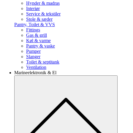
Hynder & madras
Interiør
Service & tekstiler
Stole & sæder
Pantry, Toilet & VVS
Fittings
Gas & grill
Køl & varme
Pantry & vaske
Pumper
Slanger
Toilet & septitank
Ventilation
Marineelektronik & El