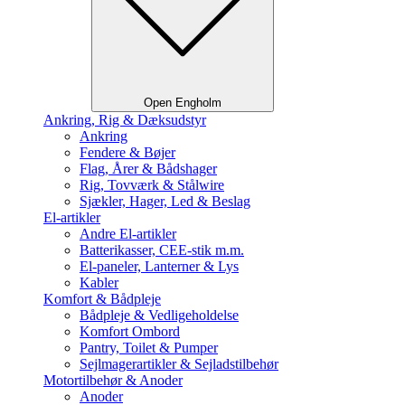
Open Engholm
Ankring, Rig & Dæksudstyr
Ankring
Fendere & Bøjer
Flag, Årer & Bådshager
Rig, Tovværk & Stålwire
Sjækler, Hager, Led & Beslag
El-artikler
Andre El-artikler
Batterikasser, CEE-stik m.m.
El-paneler, Lanterner & Lys
Kabler
Komfort & Bådpleje
Bådpleje & Vedligeholdelse
Komfort Ombord
Pantry, Toilet & Pumper
Sejlmagerartikler & Sejladstilbehør
Motortilbehør & Anoder
Anoder