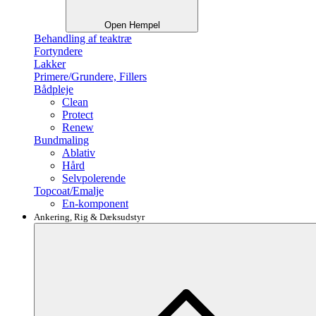
Open Hempel
Behandling af teaktræ
Fortyndere
Lakker
Primere/Grundere, Fillers
Bådpleje
Clean
Protect
Renew
Bundmaling
Ablativ
Hård
Selvpolerende
Topcoat/Emalje
En-komponent
Ankering, Rig & Dæksudstyr