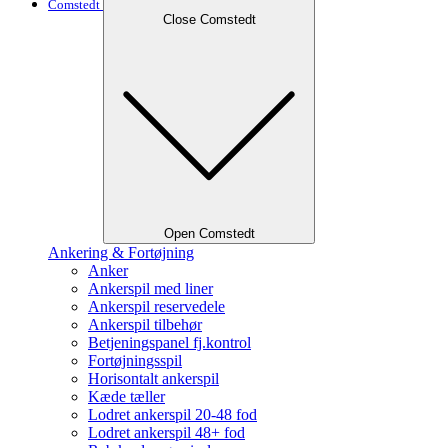
Comstedt
Close Comstedt
Open Comstedt
Ankering & Fortøjning
Anker
Ankerspil med liner
Ankerspil reservedele
Ankerspil tilbehør
Betjeningspanel fj.kontrol
Fortøjningsspil
Horisontalt ankerspil
Kæde tæller
Lodret ankerspil 20-48 fod
Lodret ankerspil 48+ fod