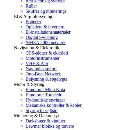
Reb kæde og svirvler
Ruller
Skuffer og monterings
El & Strømforsyning
Batterier
Opladere & invertere
El-installationsmaterialer
Digital Switching
NMEA 2000 netværk
Navigation & Elektronik
GPS-plotter & ekkolod
Motorinstrumenter
VHF & AIS
Navionics søkort
One-Boat Network
Belysning & søgelygte
Motor & Styring
Elmotorer Minn Kota
Elmotorer Torqeedo
Hydrauliske styringer
Mekaniske kontroller & kabler
Styring til sejlbåd
Montering & Dækudstyr
Dæksluger & vinduer
Lewmar blokke og travere