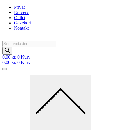
Videre
Privat
til
Erhverv
indhold
Outlet
Gavekort
Kontakt
Products
search
0,00
kr.
0
Kurv
0,00
kr.
0
Kurv