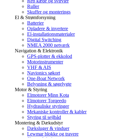
Reb kæde og svirvler
Ruller
Skuffer og monterings
El & Strømforsyning
Batterier
Opladere & invertere
El-installationsmaterialer
Digital Switching
NMEA 2000 netværk
Navigation & Elektronik
GPS-plotter & ekkolod
Motorinstrumenter
VHF & AIS
Navionics søkort
One-Boat Network
Belysning & søgelygte
Motor & Styring
Elmotorer Minn Kota
Elmotorer Torqeedo
Hydrauliske styringer
Mekaniske kontroller & kabler
Styring til sejlbåd
Montering & Dækudstyr
Dæksluger & vinduer
Lewmar blokke og travere