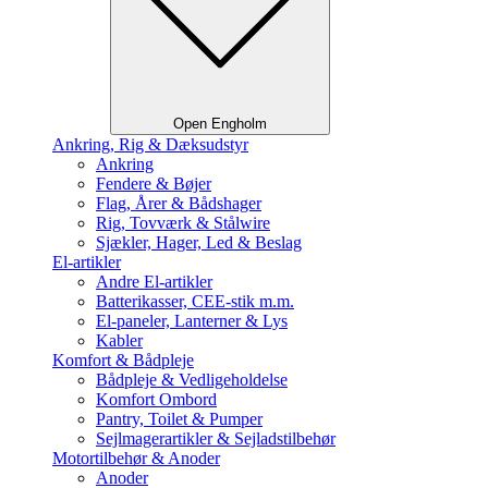
Open Engholm
Ankring, Rig & Dæksudstyr
Ankring
Fendere & Bøjer
Flag, Årer & Bådshager
Rig, Tovværk & Stålwire
Sjækler, Hager, Led & Beslag
El-artikler
Andre El-artikler
Batterikasser, CEE-stik m.m.
El-paneler, Lanterner & Lys
Kabler
Komfort & Bådpleje
Bådpleje & Vedligeholdelse
Komfort Ombord
Pantry, Toilet & Pumper
Sejlmagerartikler & Sejladstilbehør
Motortilbehør & Anoder
Anoder