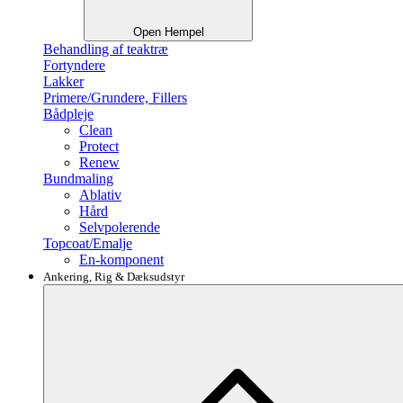
Open Hempel
Behandling af teaktræ
Fortyndere
Lakker
Primere/Grundere, Fillers
Bådpleje
Clean
Protect
Renew
Bundmaling
Ablativ
Hård
Selvpolerende
Topcoat/Emalje
En-komponent
Ankering, Rig & Dæksudstyr