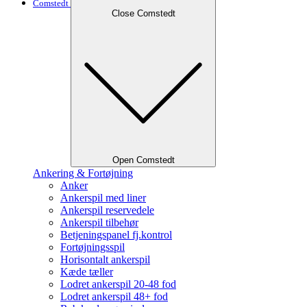
Comstedt
Close Comstedt
Open Comstedt
Ankering & Fortøjning
Anker
Ankerspil med liner
Ankerspil reservedele
Ankerspil tilbehør
Betjeningspanel fj.kontrol
Fortøjningsspil
Horisontalt ankerspil
Kæde tæller
Lodret ankerspil 20-48 fod
Lodret ankerspil 48+ fod