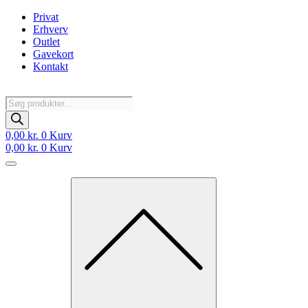
Videre
Privat
til
Erhverv
indhold
Outlet
Gavekort
Kontakt
Products
search
0,00
kr.
0
Kurv
0,00
kr.
0
Kurv