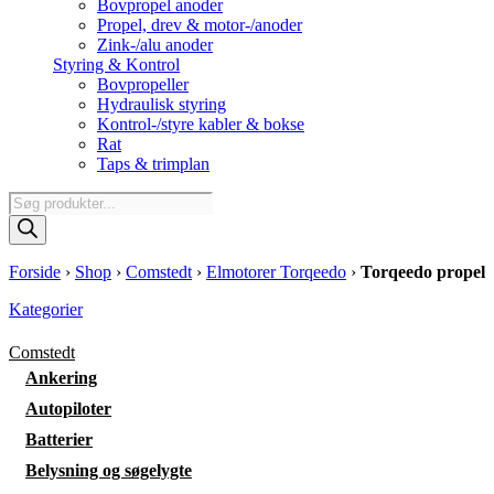
Bovpropel anoder
Propel, drev & motor-/anoder
Zink-/alu anoder
Styring & Kontrol
Bovpropeller
Hydraulisk styring
Kontrol-/styre kabler & bokse
Rat
Taps & trimplan
Products
search
Forside
›
Shop
›
Comstedt
›
Elmotorer Torqeedo
›
Torqeedo propel
Kategorier
Comstedt
Ankering
Autopiloter
Batterier
Belysning og søgelygte