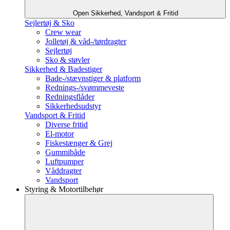
Open Sikkerhed, Vandsport & Fritid
Sejlertøj & Sko
Crew wear
Jolletøj & våd-/tørdragter
Sejlertøj
Sko & støvler
Sikkerhed & Badestiger
Bade-/stævnstiger & platform
Rednings-/svømmeveste
Redningsflåder
Sikkerhedsudstyr
Vandsport & Fritid
Diverse fritid
El-motor
Fiskestænger & Grej
Gummibåde
Luftpumper
Våddragter
Vandsport
Styring & Motortilbehør