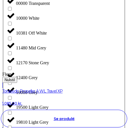
00000 Transparent
10000 White
10381 Off White
11480 Mid Grey
12170 Stone Grey
Flere
12400 Grey
Nulstil
Torqeedo Propeller A WL Travel XP
19000 Grey
1.085,00
kr.
19500 Light Grey
Se produkt
19810 Light Grey