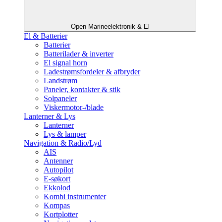
Open Marineelektronik & El
El & Batterier
Batterier
Batterilader & inverter
El signal horn
Ladestrømsfordeler & afbryder
Landstrøm
Paneler, kontakter & stik
Solpaneler
Viskermotor-/blade
Lanterner & Lys
Lanterner
Lys & lamper
Navigation & Radio/Lyd
AIS
Antenner
Autopilot
E-søkort
Ekkolod
Kombi instrumenter
Kompas
Kortplotter