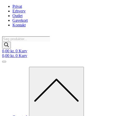
Videre
Privat
til
Erhverv
indhold
Outlet
Gavekort
Kontakt
Products
search
0,00
kr.
0
Kurv
0,00
kr.
0
Kurv