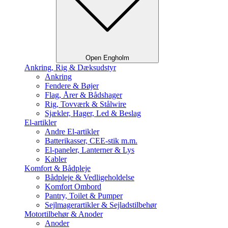
Open Engholm
Ankring, Rig & Dæksudstyr
Ankring
Fendere & Bøjer
Flag, Årer & Bådshager
Rig, Tovværk & Stålwire
Sjækler, Hager, Led & Beslag
El-artikler
Andre El-artikler
Batterikasser, CEE-stik m.m.
El-paneler, Lanterner & Lys
Kabler
Komfort & Bådpleje
Bådpleje & Vedligeholdelse
Komfort Ombord
Pantry, Toilet & Pumper
Sejlmagerartikler & Sejladstilbehør
Motortilbehør & Anoder
Anoder