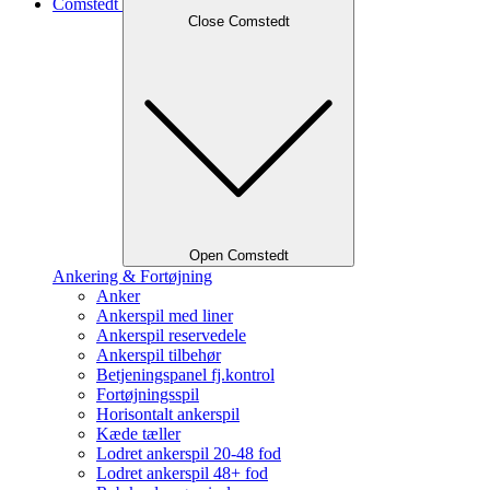
Comstedt
Close Comstedt
Open Comstedt
Ankering & Fortøjning
Anker
Ankerspil med liner
Ankerspil reservedele
Ankerspil tilbehør
Betjeningspanel fj.kontrol
Fortøjningsspil
Horisontalt ankerspil
Kæde tæller
Lodret ankerspil 20-48 fod
Lodret ankerspil 48+ fod