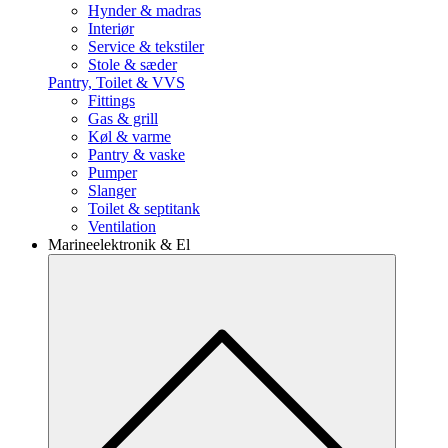
Hynder & madras
Interiør
Service & tekstiler
Stole & sæder
Pantry, Toilet & VVS
Fittings
Gas & grill
Køl & varme
Pantry & vaske
Pumper
Slanger
Toilet & septitank
Ventilation
Marineelektronik & El