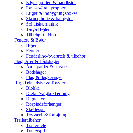
Klyds, pullert & håndlister
Lænse-/drænpropper
Luger & indbygningsbokse
Skruer, bolte & hængsler
Sol afskærmning
Targa Bøjler
Tilbehør til Noa
Fendere & Bøjer
Bøjer
Fender
Fenderline-/overtræk & tilbehør
Flag, Årer & Bådshager
Årer, padler & pagajer
Bådshager
Flag & flagstænger
Rig, dæksudstyr & Tovværk
Blokke
Dæks-/vægbeklædning
Rigudstyr
Rorpindsforlænger
Skødespil
Tovværk & fortøjning
Trailertilbehør
Trailerdele
Trailerspil