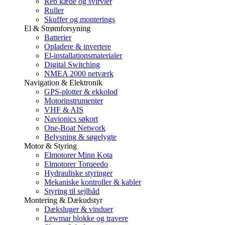
Reb kæde og svirvler
Ruller
Skuffer og monterings
El & Strømforsyning
Batterier
Opladere & invertere
El-installationsmaterialer
Digital Switching
NMEA 2000 netværk
Navigation & Elektronik
GPS-plotter & ekkolod
Motorinstrumenter
VHF & AIS
Navionics søkort
One-Boat Network
Belysning & søgelygte
Motor & Styring
Elmotorer Minn Kota
Elmotorer Torqeedo
Hydrauliske styringer
Mekaniske kontroller & kabler
Styring til sejlbåd
Montering & Dækudstyr
Dæksluger & vinduer
Lewmar blokke og travere