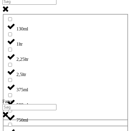
130ml
1ltr
2,25ltr
2,5ltr
375ml
Farve
500ml
750ml