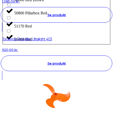
1.085,00
kr.
50800 Pillarbox Red
Se produkt
51170 Red
Torqeedo Propeller Ultralight 403
56460 Red
920,00
kr.
Se produkt