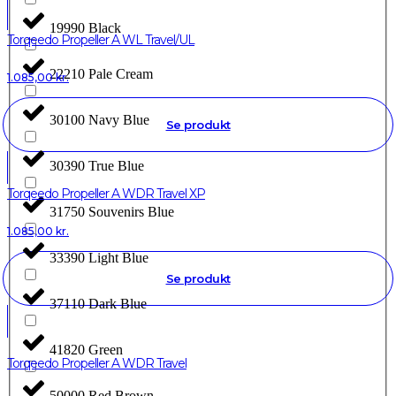
19990 Black
Torqeedo Propeller A WL Travel/UL
22210 Pale Cream
1.085,00
kr.
30100 Navy Blue
Se produkt
30390 True Blue
Torqeedo Propeller A WDR Travel XP
31750 Souvenirs Blue
1.085,00
kr.
33390 Light Blue
Se produkt
37110 Dark Blue
41820 Green
Torqeedo Propeller A WDR Travel
50000 Red Brown