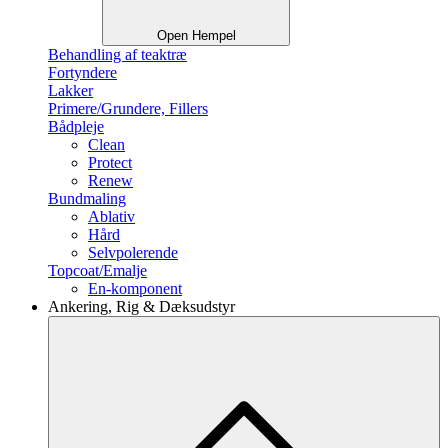
Open Hempel
Behandling af teaktræ
Fortyndere
Lakker
Primere/Grundere, Fillers
Bådpleje
Clean
Protect
Renew
Bundmaling
Ablativ
Hård
Selvpolerende
Topcoat/Emalje
En-komponent
Ankering, Rig & Dæksudstyr