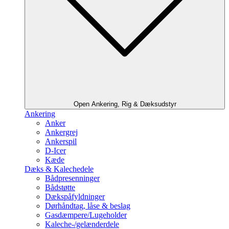
Open Ankering, Rig & Dæksudstyr
Ankering
Anker
Ankergrej
Ankerspil
D-Icer
Kæde
Dæks & Kalechedele
Bådpresenninger
Bådstøtte
Dækspåfyldninger
Dørhåndtag, låse & beslag
Gasdæmpere/Lugeholder
Kaleche-/gelænderdele