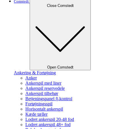
Comstedt
Close Comstedt
Open Comstedt
Ankering & Fortøjning
Anker
Ankerspil med liner
Ankerspil reservedele
Ankerspil tilbehør
Betjeningspanel fj.kontrol
Fortøjningsspil
Horisontalt ankerspil
Kæde tæller
Lodret ankerspil 20-48 fod
Lodret ankerspil 48+ fod