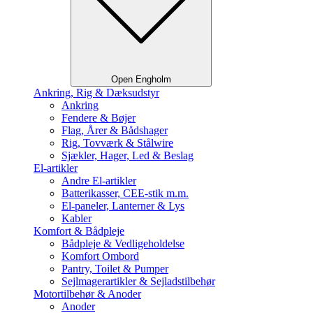
Open Engholm
Ankring, Rig & Dæksudstyr
Ankring
Fendere & Bøjer
Flag, Årer & Bådshager
Rig, Tovværk & Stålwire
Sjækler, Hager, Led & Beslag
El-artikler
Andre El-artikler
Batterikasser, CEE-stik m.m.
El-paneler, Lanterner & Lys
Kabler
Komfort & Bådpleje
Bådpleje & Vedligeholdelse
Komfort Ombord
Pantry, Toilet & Pumper
Sejlmagerartikler & Sejladstilbehør
Motortilbehør & Anoder
Anoder