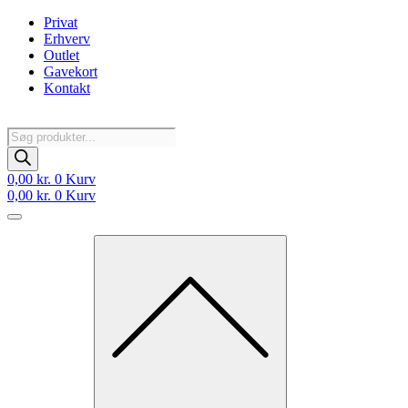
Videre
Privat
til
Erhverv
indhold
Outlet
Gavekort
Kontakt
Products
search
0,00
kr.
0
Kurv
0,00
kr.
0
Kurv