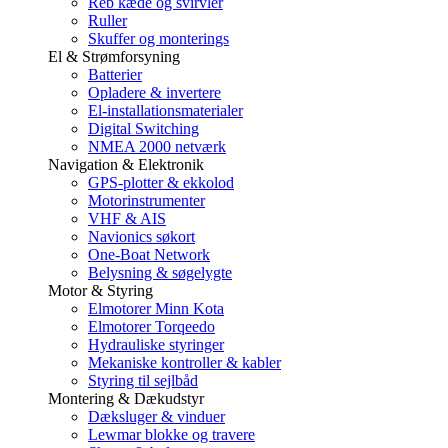
Reb kæde og svirvler
Ruller
Skuffer og monterings
El & Strømforsyning
Batterier
Opladere & invertere
El-installationsmaterialer
Digital Switching
NMEA 2000 netværk
Navigation & Elektronik
GPS-plotter & ekkolod
Motorinstrumenter
VHF & AIS
Navionics søkort
One-Boat Network
Belysning & søgelygte
Motor & Styring
Elmotorer Minn Kota
Elmotorer Torqeedo
Hydrauliske styringer
Mekaniske kontroller & kabler
Styring til sejlbåd
Montering & Dækudstyr
Dæksluger & vinduer
Lewmar blokke og travere