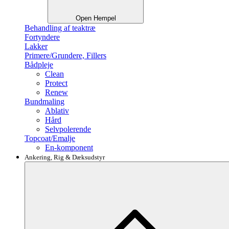
Open Hempel
Behandling af teaktræ
Fortyndere
Lakker
Primere/Grundere, Fillers
Bådpleje
Clean
Protect
Renew
Bundmaling
Ablativ
Hård
Selvpolerende
Topcoat/Emalje
En-komponent
Ankering, Rig & Dæksudstyr