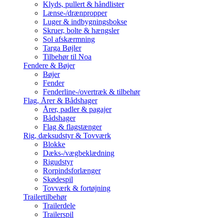
Klyds, pullert & håndlister
Lænse-/drænpropper
Luger & indbygningsbokse
Skruer, bolte & hængsler
Sol afskærmning
Targa Bøjler
Tilbehør til Noa
Fendere & Bøjer
Bøjer
Fender
Fenderline-/overtræk & tilbehør
Flag, Årer & Bådshager
Årer, padler & pagajer
Bådshager
Flag & flagstænger
Rig, dæksudstyr & Tovværk
Blokke
Dæks-/vægbeklædning
Rigudstyr
Rorpindsforlænger
Skødespil
Tovværk & fortøjning
Trailertilbehør
Trailerdele
Trailerspil