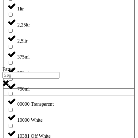
1ltr
2,25ltr
2,5ltr
375ml
Farve
500ml
750ml
00000 Transparent
10000 White
10381 Off White