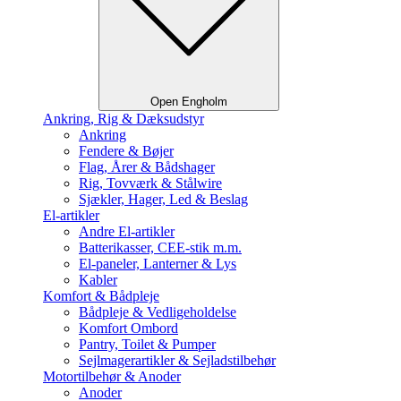
Open Engholm
Ankring, Rig & Dæksudstyr
Ankring
Fendere & Bøjer
Flag, Årer & Bådshager
Rig, Tovværk & Stålwire
Sjækler, Hager, Led & Beslag
El-artikler
Andre El-artikler
Batterikasser, CEE-stik m.m.
El-paneler, Lanterner & Lys
Kabler
Komfort & Bådpleje
Bådpleje & Vedligeholdelse
Komfort Ombord
Pantry, Toilet & Pumper
Sejlmagerartikler & Sejladstilbehør
Motortilbehør & Anoder
Anoder