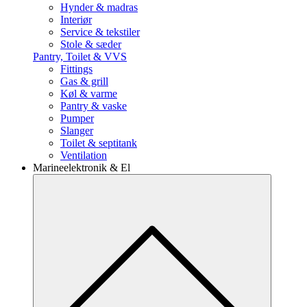
Hynder & madras
Interiør
Service & tekstiler
Stole & sæder
Pantry, Toilet & VVS
Fittings
Gas & grill
Køl & varme
Pantry & vaske
Pumper
Slanger
Toilet & septitank
Ventilation
Marineelektronik & El