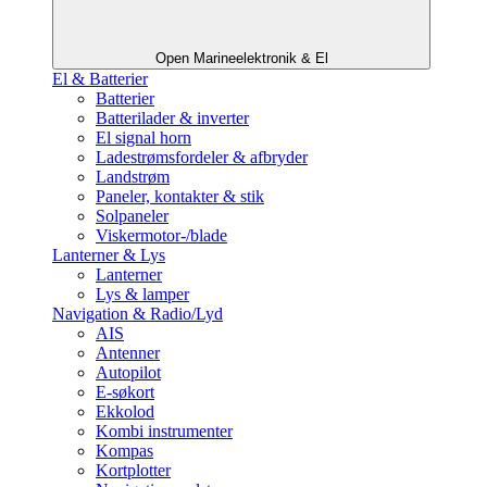
Open Marineelektronik & El
El & Batterier
Batterier
Batterilader & inverter
El signal horn
Ladestrømsfordeler & afbryder
Landstrøm
Paneler, kontakter & stik
Solpaneler
Viskermotor-/blade
Lanterner & Lys
Lanterner
Lys & lamper
Navigation & Radio/Lyd
AIS
Antenner
Autopilot
E-søkort
Ekkolod
Kombi instrumenter
Kompas
Kortplotter