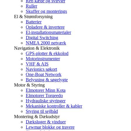
Reb kæde og svirvler
Ruller
Skuffer og monterings
El & Strømforsyning
Batterier
Opladere & invertere
El-installationsmaterialer
Digital Switching
NMEA 2000 netværk
Navigation & Elektronik
GPS-plotter & ekkolod
Motorinstrumenter
VHF & AIS
Navionics søkort
One-Boat Network
Belysning & søgelygte
Motor & Styring
Elmotorer Minn Kota
Elmotorer Torqeedo
Hydrauliske styringer
Mekaniske kontroller & kabler
Styring til sejlbåd
Montering & Dækudstyr
Dæksluger & vinduer
Lewmar blokke og travere