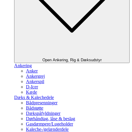
Open Ankering, Rig & Dæksudstyr
Ankering
Anker
Ankergrej
Ankerspil
D-Icer
Kæde
Dæks & Kalechedele
Bådpresenninger
Bådstøtte
Dækspåfyldninger
Dørhåndtag, låse & beslag
Gasdæmpere/Lugeholder
Kaleche-/gelænderdele