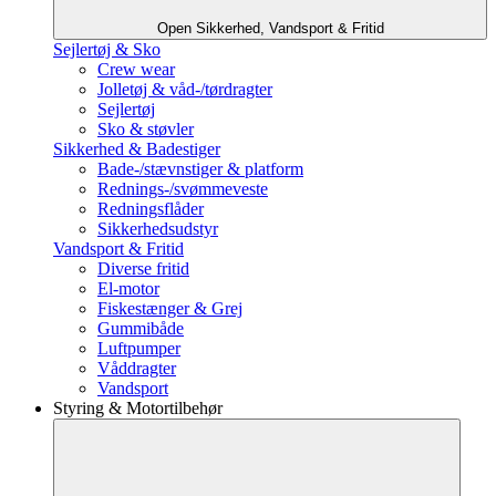
Open Sikkerhed, Vandsport & Fritid
Sejlertøj & Sko
Crew wear
Jolletøj & våd-/tørdragter
Sejlertøj
Sko & støvler
Sikkerhed & Badestiger
Bade-/stævnstiger & platform
Rednings-/svømmeveste
Redningsflåder
Sikkerhedsudstyr
Vandsport & Fritid
Diverse fritid
El-motor
Fiskestænger & Grej
Gummibåde
Luftpumper
Våddragter
Vandsport
Styring & Motortilbehør