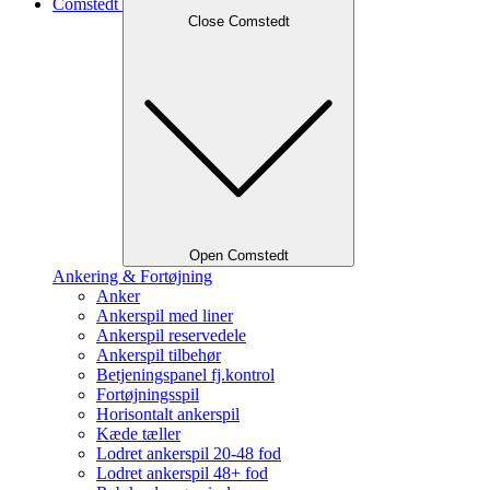
Comstedt
Close Comstedt
Open Comstedt
Ankering & Fortøjning
Anker
Ankerspil med liner
Ankerspil reservedele
Ankerspil tilbehør
Betjeningspanel fj.kontrol
Fortøjningsspil
Horisontalt ankerspil
Kæde tæller
Lodret ankerspil 20-48 fod
Lodret ankerspil 48+ fod