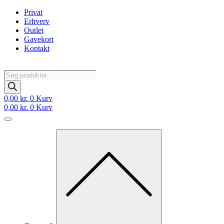
Videre
Privat
til
Erhverv
indhold
Outlet
Gavekort
Kontakt
Products
search
0,00
kr.
0
Kurv
0,00
kr.
0
Kurv