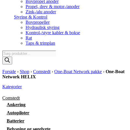
Bovpropel anoder
Propel, drev & motor-/anoder
Zink-/alu anoder
Styring & Kontrol
Bovpropeller
Hydraulisk styring
Kontrol-/styre kabler & bokse
Rat
Taps & trimplan
Products
search
Forside
›
Shop
›
Comstedt
›
One-Boat Network pakke
›
One-Boat
Network HELIX
Kategorier
Comstedt
Ankering
Autopiloter
Batterier
Belysning og søgelygte