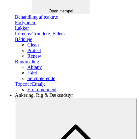
Open Hempel
Behandling af teaktræ
Fortyndere
Lakker
Primere/Grundere, Fillers
Bådpleje
Clean
Protect
Renew
Bundmaling
Ablativ
Hård
Selvpolerende
Topcoat/Emalje
En-komponent
Ankering, Rig & Dæksudstyr