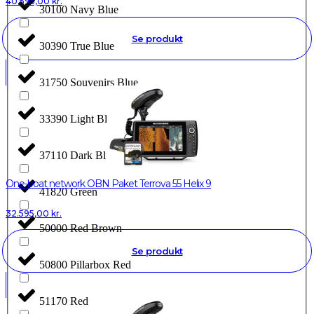
40.595,00
kr.
30100 Navy Blue
Se produkt
30390 True Blue
31750 Souvenirs Blue
33390 Light Blue
37110 Dark Blue
One-boat network OBN Paket Terrova 55 Helix 9
41820 Green
32.595,00
kr.
50000 Red Brown
Se produkt
50800 Pillarbox Red
51170 Red