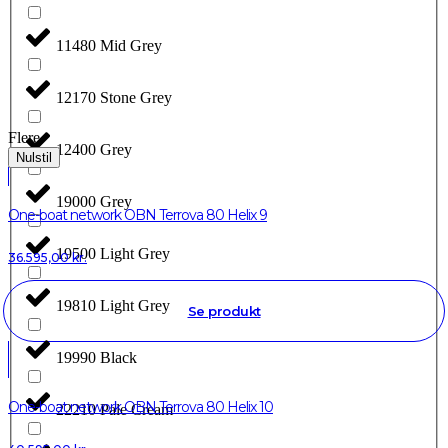
11480 Mid Grey
12170 Stone Grey
Flere
12400 Grey
Nulstil
19000 Grey
One-boat network OBN Terrova 80 Helix 9
19500 Light Grey
36.595,00
kr.
19810 Light Grey
Se produkt
19990 Black
One-boat network OBN Terrova 80 Helix 10
22210 Pale Cream