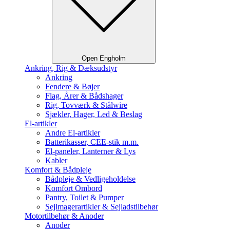
Open Engholm
Ankring, Rig & Dæksudstyr
Ankring
Fendere & Bøjer
Flag, Årer & Bådshager
Rig, Tovværk & Stålwire
Sjækler, Hager, Led & Beslag
El-artikler
Andre El-artikler
Batterikasser, CEE-stik m.m.
El-paneler, Lanterner & Lys
Kabler
Komfort & Bådpleje
Bådpleje & Vedligeholdelse
Komfort Ombord
Pantry, Toilet & Pumper
Sejlmagerartikler & Sejladstilbehør
Motortilbehør & Anoder
Anoder