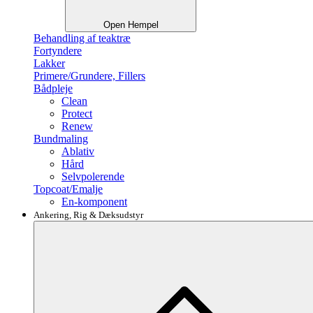
Open Hempel
Behandling af teaktræ
Fortyndere
Lakker
Primere/Grundere, Fillers
Bådpleje
Clean
Protect
Renew
Bundmaling
Ablativ
Hård
Selvpolerende
Topcoat/Emalje
En-komponent
Ankering, Rig & Dæksudstyr