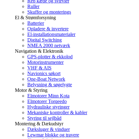
Reb kæde og svirvler
Ruller
Skuffer og monterings
El & Strømforsyning
Batterier
Opladere & invertere
El-installationsmaterialer
Digital Switching
NMEA 2000 netværk
Navigation & Elektronik
GPS-plotter & ekkolod
Motorinstrumenter
VHF & AIS
Navionics søkort
One-Boat Network
Belysning & søgelygte
Motor & Styring
Elmotorer Minn Kota
Elmotorer Torqeedo
Hydrauliske styringer
Mekaniske kontroller & kabler
Styring til sejlbåd
Montering & Dækudstyr
Dæksluger & vinduer
Lewmar blokke og travere