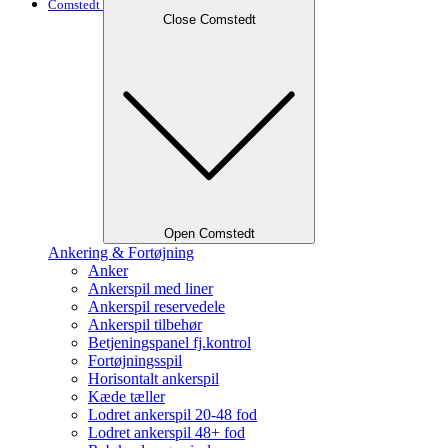
Comstedt
Close Comstedt
Open Comstedt
Ankering & Fortøjning
Anker
Ankerspil med liner
Ankerspil reservedele
Ankerspil tilbehør
Betjeningspanel fj.kontrol
Fortøjningsspil
Horisontalt ankerspil
Kæde tæller
Lodret ankerspil 20-48 fod
Lodret ankerspil 48+ fod