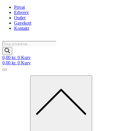
Videre
Privat
til
Erhverv
indhold
Outlet
Gavekort
Kontakt
Products
search
0,00
kr.
0
Kurv
0,00
kr.
0
Kurv