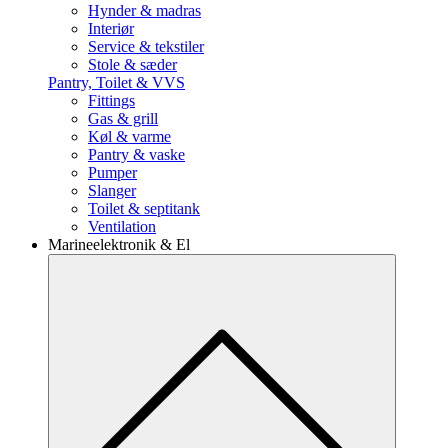
Hynder & madras
Interiør
Service & tekstiler
Stole & sæder
Pantry, Toilet & VVS
Fittings
Gas & grill
Køl & varme
Pantry & vaske
Pumper
Slanger
Toilet & septitank
Ventilation
Marineelektronik & El