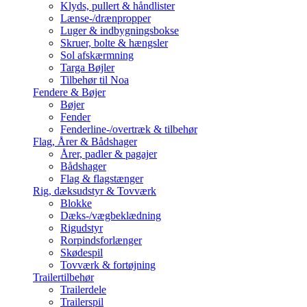
Klyds, pullert & håndlister
Lænse-/drænpropper
Luger & indbygningsbokse
Skruer, bolte & hængsler
Sol afskærmning
Targa Bøjler
Tilbehør til Noa
Fendere & Bøjer
Bøjer
Fender
Fenderline-/overtræk & tilbehør
Flag, Årer & Bådshager
Årer, padler & pagajer
Bådshager
Flag & flagstænger
Rig, dæksudstyr & Tovværk
Blokke
Dæks-/vægbeklædning
Rigudstyr
Rorpindsforlænger
Skødespil
Tovværk & fortøjning
Trailertilbehør
Trailerdele
Trailerspil