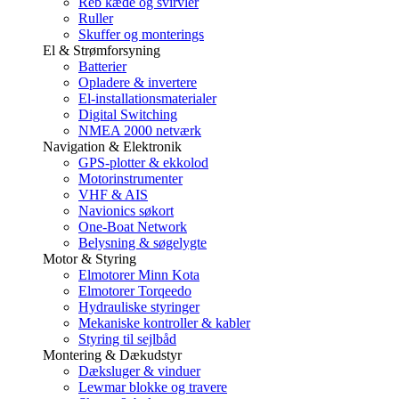
Reb kæde og svirvler
Ruller
Skuffer og monterings
El & Strømforsyning
Batterier
Opladere & invertere
El-installationsmaterialer
Digital Switching
NMEA 2000 netværk
Navigation & Elektronik
GPS-plotter & ekkolod
Motorinstrumenter
VHF & AIS
Navionics søkort
One-Boat Network
Belysning & søgelygte
Motor & Styring
Elmotorer Minn Kota
Elmotorer Torqeedo
Hydrauliske styringer
Mekaniske kontroller & kabler
Styring til sejlbåd
Montering & Dækudstyr
Dæksluger & vinduer
Lewmar blokke og travere