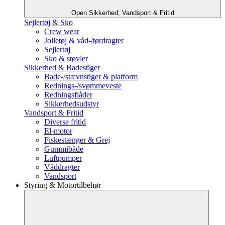
Open Sikkerhed, Vandsport & Fritid
Sejlertøj & Sko
Crew wear
Jolletøj & våd-/tørdragter
Sejlertøj
Sko & støvler
Sikkerhed & Badestiger
Bade-/stævnstiger & platform
Rednings-/svømmeveste
Redningsflåder
Sikkerhedsudstyr
Vandsport & Fritid
Diverse fritid
El-motor
Fiskestænger & Grej
Gummibåde
Luftpumper
Våddragter
Vandsport
Styring & Motortilbehør