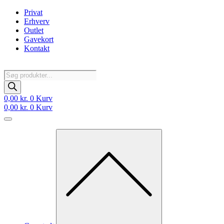
Videre
Privat
til
Erhverv
indhold
Outlet
Gavekort
Kontakt
Products
search
0,00
kr.
0
Kurv
0,00
kr.
0
Kurv