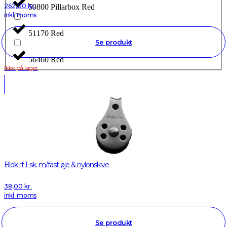
262,00
kr.
50800 Pillarbox Red
inkl. moms
51170 Red
Se produkt
56460 Red
Ikke på lager
Blok rf 1-sk. m/fast øje & nylonskive
38,00
kr.
inkl. moms
Se produkt