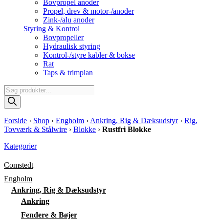
Bovpropel anoder
Propel, drev & motor-/anoder
Zink-/alu anoder
Styring & Kontrol
Bovpropeller
Hydraulisk styring
Kontrol-/styre kabler & bokse
Rat
Taps & trimplan
Products
search
Forside
›
Shop
›
Engholm
›
Ankring, Rig & Dæksudstyr
›
Rig,
Tovværk & Stålwire
›
Blokke
›
Rustfri Blokke
Kategorier
Comstedt
Engholm
Ankring, Rig & Dæksudstyr
Ankring
Fendere & Bøjer