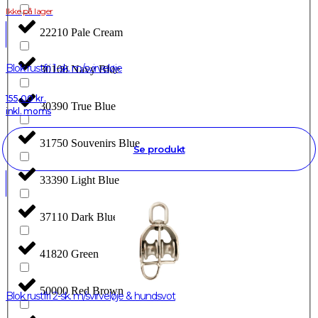
Ikke på lager
22210 Pale Cream
Blok rustfri 1-sk. m/svirveløje
30100 Navy Blue
155,00
kr.
30390 True Blue
inkl. moms
31750 Souvenirs Blue
Se produkt
33390 Light Blue
37110 Dark Blue
41820 Green
50000 Red Brown
Blok rustfri 2-sk. m/svirveløje & hundsvot