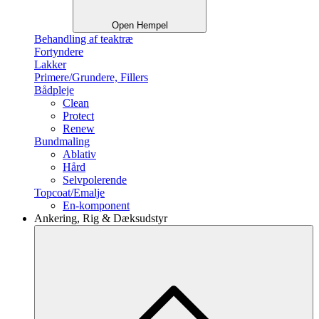
Open Hempel
Behandling af teaktræ
Fortyndere
Lakker
Primere/Grundere, Fillers
Bådpleje
Clean
Protect
Renew
Bundmaling
Ablativ
Hård
Selvpolerende
Topcoat/Emalje
En-komponent
Ankering, Rig & Dæksudstyr