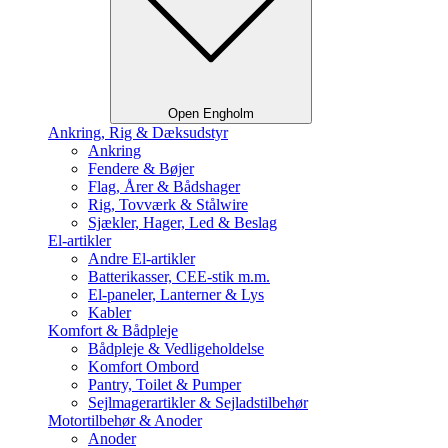
Open Engholm
Ankring, Rig & Dæksudstyr
Ankring
Fendere & Bøjer
Flag, Årer & Bådshager
Rig, Tovværk & Stålwire
Sjækler, Hager, Led & Beslag
El-artikler
Andre El-artikler
Batterikasser, CEE-stik m.m.
El-paneler, Lanterner & Lys
Kabler
Komfort & Bådpleje
Bådpleje & Vedligeholdelse
Komfort Ombord
Pantry, Toilet & Pumper
Sejlmagerartikler & Sejladstilbehør
Motortilbehør & Anoder
Anoder