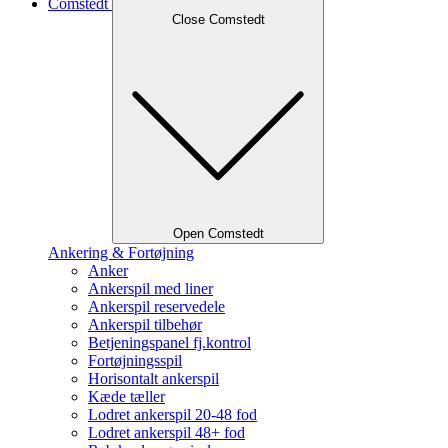
Comstedt
Close Comstedt
Open Comstedt
Ankering & Fortøjning
Anker
Ankerspil med liner
Ankerspil reservedele
Ankerspil tilbehør
Betjeningspanel fj.kontrol
Fortøjningsspil
Horisontalt ankerspil
Kæde tæller
Lodret ankerspil 20-48 fod
Lodret ankerspil 48+ fod