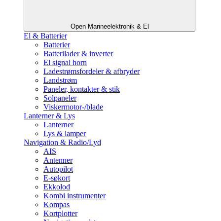
Open Marineelektronik & El
El & Batterier
Batterier
Batterilader & inverter
El signal horn
Ladestrømsfordeler & afbryder
Landstrøm
Paneler, kontakter & stik
Solpaneler
Viskermotor-/blade
Lanterner & Lys
Lanterner
Lys & lamper
Navigation & Radio/Lyd
AIS
Antenner
Autopilot
E-søkort
Ekkolod
Kombi instrumenter
Kompas
Kortplotter