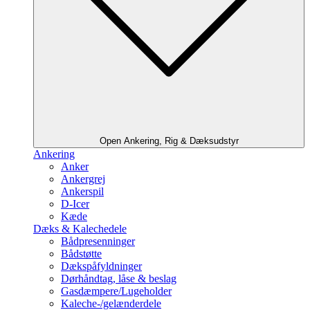
Open Ankering, Rig & Dæksudstyr
Ankering
Anker
Ankergrej
Ankerspil
D-Icer
Kæde
Dæks & Kalechedele
Bådpresenninger
Bådstøtte
Dækspåfyldninger
Dørhåndtag, låse & beslag
Gasdæmpere/Lugeholder
Kaleche-/gelænderdele