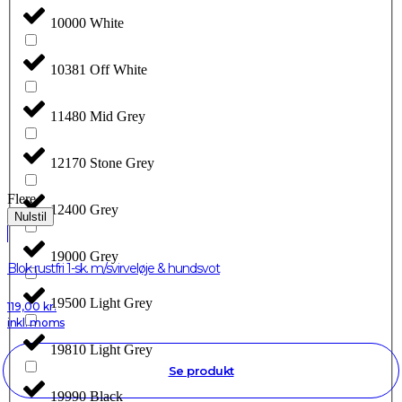
10000 White
10381 Off White
11480 Mid Grey
12170 Stone Grey
Flere
12400 Grey
Nulstil
19000 Grey
Blok rustfri 1-sk. m/svirveløje & hundsvot
19500 Light Grey
119,00
kr.
inkl. moms
19810 Light Grey
Se produkt
19990 Black