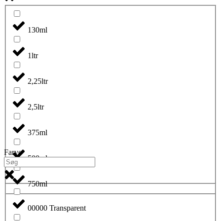
130ml
1ltr
2,25ltr
2,5ltr
375ml
Farve
500ml
750ml
00000 Transparent