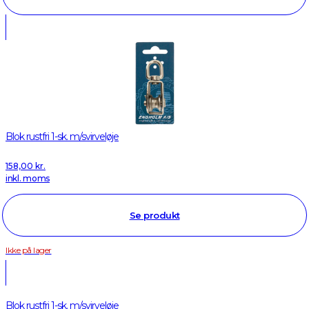
Blok rustfri 1-sk. m/svirveløje
158,00
kr.
inkl. moms
Se produkt
Ikke på lager
Blok rustfri 1-sk. m/svirveløje