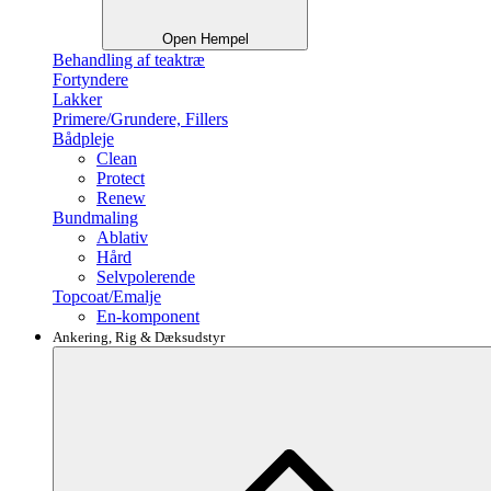
Open Hempel
Behandling af teaktræ
Fortyndere
Lakker
Primere/Grundere, Fillers
Bådpleje
Clean
Protect
Renew
Bundmaling
Ablativ
Hård
Selvpolerende
Topcoat/Emalje
En-komponent
Ankering, Rig & Dæksudstyr