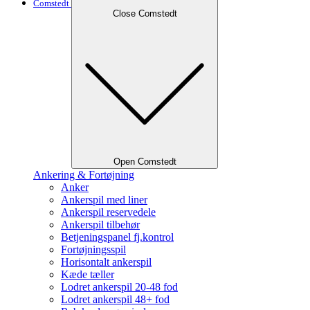
Comstedt
Close Comstedt
Open Comstedt
Ankering & Fortøjning
Anker
Ankerspil med liner
Ankerspil reservedele
Ankerspil tilbehør
Betjeningspanel fj.kontrol
Fortøjningsspil
Horisontalt ankerspil
Kæde tæller
Lodret ankerspil 20-48 fod
Lodret ankerspil 48+ fod