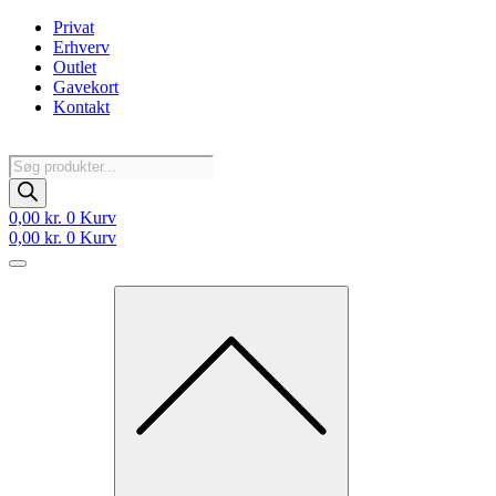
Videre
Privat
til
Erhverv
indhold
Outlet
Gavekort
Kontakt
Products
search
0,00
kr.
0
Kurv
0,00
kr.
0
Kurv