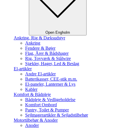
Open Engholm
Ankring, Rig & Dæksudstyr
Ankring
Fendere & Bøjer
Flag, Årer & Bådshager
Rig, Tovværk & Stålwire
Sjækler, Hager, Led & Beslag
El-artikler
Andre El-artikler
Batterikasser, CEE-stik m.m.
El-paneler, Lanterner & Lys
Kabler
Komfort & Bådpleje
Bådpleje & Vedligeholdelse
Komfort Ombord
Pantry, Toilet & Pumper
Sejlmagerartikler & Sejladstilbehør
Motortilbehør & Anoder
Anoder