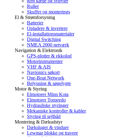
Reb kæde og svirvler
Ruller
Skuffer og monterings
El & Strømforsyning
Batterier
Opladere & invertere
El-installationsmaterialer
Digital Switching
NMEA 2000 netværk
Navigation & Elektronik
GPS-plotter & ekkolod
Motorinstrumenter
VHF & AIS
Navionics søkort
One-Boat Network
Belysning & søgelygte
Motor & Styring
Elmotorer Minn Kota
Elmotorer Torqeedo
Hydrauliske styringer
Mekaniske kontroller & kabler
Styring til sejlbåd
Montering & Dækudstyr
Dæksluger & vinduer
Lewmar blokke og travere