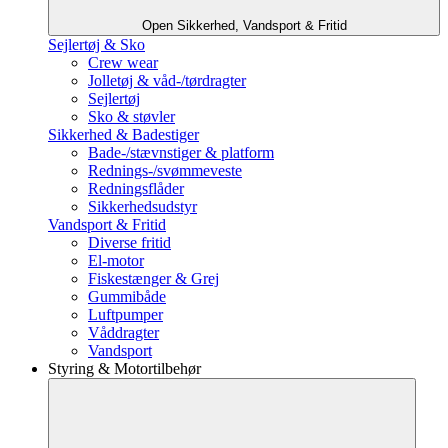
Open Sikkerhed, Vandsport & Fritid
Sejlertøj & Sko
Crew wear
Jolletøj & våd-/tørdragter
Sejlertøj
Sko & støvler
Sikkerhed & Badestiger
Bade-/stævnstiger & platform
Rednings-/svømmeveste
Redningsflåder
Sikkerhedsudstyr
Vandsport & Fritid
Diverse fritid
El-motor
Fiskestænger & Grej
Gummibåde
Luftpumper
Våddragter
Vandsport
Styring & Motortilbehør