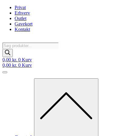
Videre
Privat
til
Erhverv
indhold
Outlet
Gavekort
Kontakt
Products
search
0,00
kr.
0
Kurv
0,00
kr.
0
Kurv