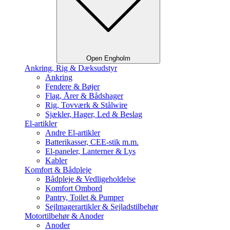
Open Engholm
Ankring, Rig & Dæksudstyr
Ankring
Fendere & Bøjer
Flag, Årer & Bådshager
Rig, Tovværk & Stålwire
Sjækler, Hager, Led & Beslag
El-artikler
Andre El-artikler
Batterikasser, CEE-stik m.m.
El-paneler, Lanterner & Lys
Kabler
Komfort & Bådpleje
Bådpleje & Vedligeholdelse
Komfort Ombord
Pantry, Toilet & Pumper
Sejlmagerartikler & Sejladstilbehør
Motortilbehør & Anoder
Anoder