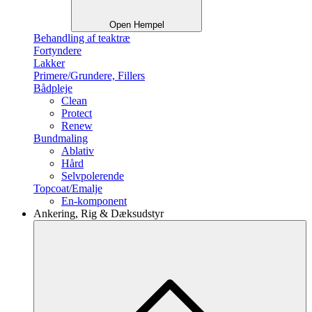
Open Hempel
Behandling af teaktræ
Fortyndere
Lakker
Primere/Grundere, Fillers
Bådpleje
Clean
Protect
Renew
Bundmaling
Ablativ
Hård
Selvpolerende
Topcoat/Emalje
En-komponent
Ankering, Rig & Dæksudstyr