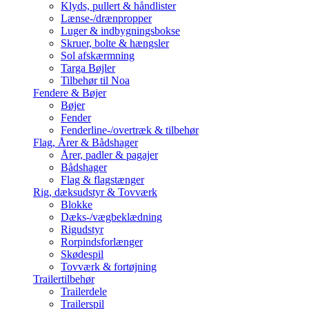
Klyds, pullert & håndlister
Lænse-/drænpropper
Luger & indbygningsbokse
Skruer, bolte & hængsler
Sol afskærmning
Targa Bøjler
Tilbehør til Noa
Fendere & Bøjer
Bøjer
Fender
Fenderline-/overtræk & tilbehør
Flag, Årer & Bådshager
Årer, padler & pagajer
Bådshager
Flag & flagstænger
Rig, dæksudstyr & Tovværk
Blokke
Dæks-/vægbeklædning
Rigudstyr
Rorpindsforlænger
Skødespil
Tovværk & fortøjning
Trailertilbehør
Trailerdele
Trailerspil