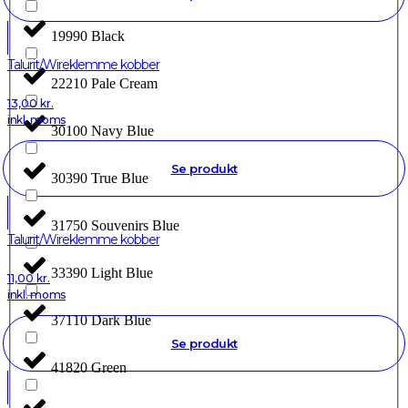
19990 Black
Talurit/Wireklemme kobber
22210 Pale Cream
13,00
kr.
inkl. moms
30100 Navy Blue
Se produkt
30390 True Blue
31750 Souvenirs Blue
Talurit/Wireklemme kobber
33390 Light Blue
11,00
kr.
inkl. moms
37110 Dark Blue
Se produkt
41820 Green