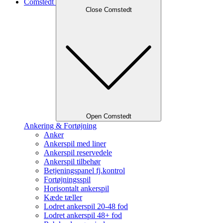
Comstedt
Close Comstedt
Open Comstedt
Ankering & Fortøjning
Anker
Ankerspil med liner
Ankerspil reservedele
Ankerspil tilbehør
Betjeningspanel fj.kontrol
Fortøjningsspil
Horisontalt ankerspil
Kæde tæller
Lodret ankerspil 20-48 fod
Lodret ankerspil 48+ fod