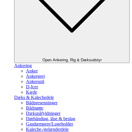
Open Ankering, Rig & Dæksudstyr
Ankering
Anker
Ankergrej
Ankerspil
D-Icer
Kæde
Dæks & Kalechedele
Bådpresenninger
Bådstøtte
Dækspåfyldninger
Dørhåndtag, låse & beslag
Gasdæmpere/Lugeholder
Kaleche-/gelænderdele