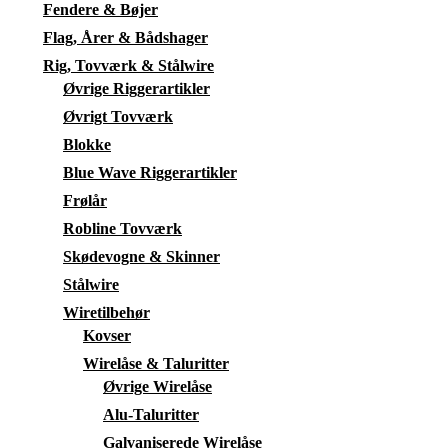
Fendere & Bøjer
Flag, Årer & Bådshager
Rig, Tovværk & Stålwire
Øvrige Riggerartikler
Øvrigt Tovværk
Blokke
Blue Wave Riggerartikler
Frølår
Robline Tovværk
Skødevogne & Skinner
Stålwire
Wiretilbehør
Kovser
Wirelåse & Taluritter
Øvrige Wirelåse
Alu-Taluritter
Galvaniserede Wirelåse