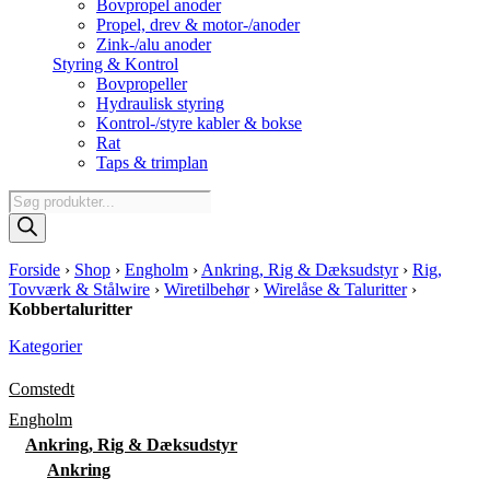
Bovpropel anoder
Propel, drev & motor-/anoder
Zink-/alu anoder
Styring & Kontrol
Bovpropeller
Hydraulisk styring
Kontrol-/styre kabler & bokse
Rat
Taps & trimplan
Products
search
Forside
›
Shop
›
Engholm
›
Ankring, Rig & Dæksudstyr
›
Rig,
Tovværk & Stålwire
›
Wiretilbehør
›
Wirelåse & Taluritter
›
Kobbertaluritter
Kategorier
Comstedt
Engholm
Ankring, Rig & Dæksudstyr
Ankring