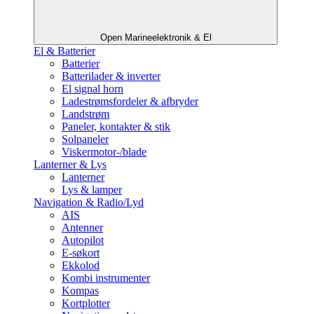
Open Marineelektronik & El
El & Batterier
Batterier
Batterilader & inverter
El signal horn
Ladestrømsfordeler & afbryder
Landstrøm
Paneler, kontakter & stik
Solpaneler
Viskermotor-/blade
Lanterner & Lys
Lanterner
Lys & lamper
Navigation & Radio/Lyd
AIS
Antenner
Autopilot
E-søkort
Ekkolod
Kombi instrumenter
Kompas
Kortplotter