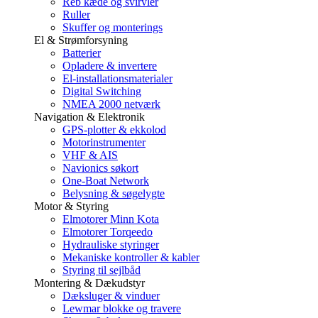
Reb kæde og svirvler
Ruller
Skuffer og monterings
El & Strømforsyning
Batterier
Opladere & invertere
El-installationsmaterialer
Digital Switching
NMEA 2000 netværk
Navigation & Elektronik
GPS-plotter & ekkolod
Motorinstrumenter
VHF & AIS
Navionics søkort
One-Boat Network
Belysning & søgelygte
Motor & Styring
Elmotorer Minn Kota
Elmotorer Torqeedo
Hydrauliske styringer
Mekaniske kontroller & kabler
Styring til sejlbåd
Montering & Dækudstyr
Dæksluger & vinduer
Lewmar blokke og travere