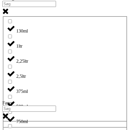
130ml
1ltr
2,25ltr
2,5ltr
375ml
Farve
500ml
750ml