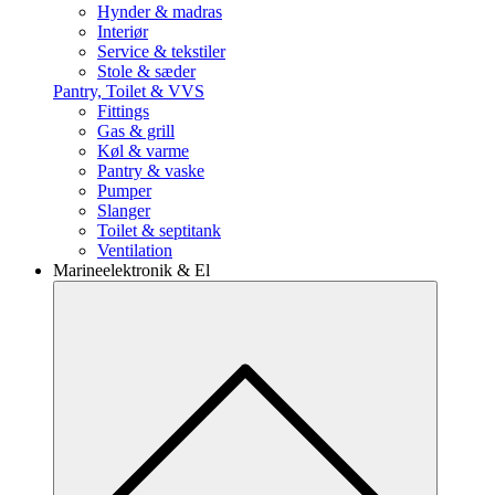
Hynder & madras
Interiør
Service & tekstiler
Stole & sæder
Pantry, Toilet & VVS
Fittings
Gas & grill
Køl & varme
Pantry & vaske
Pumper
Slanger
Toilet & septitank
Ventilation
Marineelektronik & El