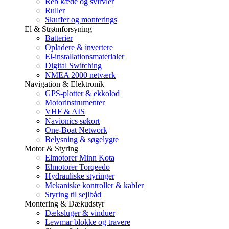
Reb kæde og svirvler
Ruller
Skuffer og monterings
El & Strømforsyning
Batterier
Opladere & invertere
El-installationsmaterialer
Digital Switching
NMEA 2000 netværk
Navigation & Elektronik
GPS-plotter & ekkolod
Motorinstrumenter
VHF & AIS
Navionics søkort
One-Boat Network
Belysning & søgelygte
Motor & Styring
Elmotorer Minn Kota
Elmotorer Torqeedo
Hydrauliske styringer
Mekaniske kontroller & kabler
Styring til sejlbåd
Montering & Dækudstyr
Dæksluger & vinduer
Lewmar blokke og travere