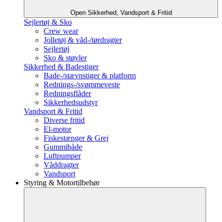
Open Sikkerhed, Vandsport & Fritid
Sejlertøj & Sko
Crew wear
Jolletøj & våd-/tørdragter
Sejlertøj
Sko & støvler
Sikkerhed & Badestiger
Bade-/stævnstiger & platform
Rednings-/svømmeveste
Redningsflåder
Sikkerhedsudstyr
Vandsport & Fritid
Diverse fritid
El-motor
Fiskestænger & Grej
Gummibåde
Luftpumper
Våddragter
Vandsport
Styring & Motortilbehør