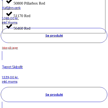
50800 Pillarbox Red
Kalfatreværk
51170 Red
1.085,00
kr.
inkl. moms
56460 Red
Se produkt
Ikke på lager
Tjæret Skibsfilt
1.539,00
kr.
inkl. moms
Se produkt