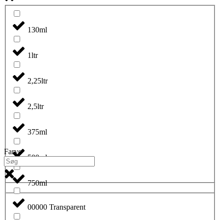
130ml
1ltr
2,25ltr
2,5ltr
375ml
Farve
500ml
750ml
00000 Transparent