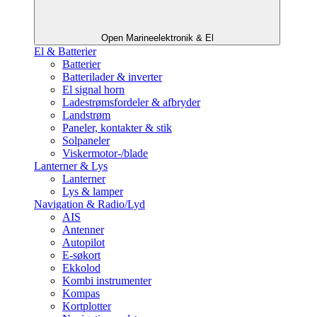
Open Marineelektronik & El
El & Batterier
Batterier
Batterilader & inverter
El signal horn
Ladestrømsfordeler & afbryder
Landstrøm
Paneler, kontakter & stik
Solpaneler
Viskermotor-/blade
Lanterner & Lys
Lanterner
Lys & lamper
Navigation & Radio/Lyd
AIS
Antenner
Autopilot
E-søkort
Ekkolod
Kombi instrumenter
Kompas
Kortplotter