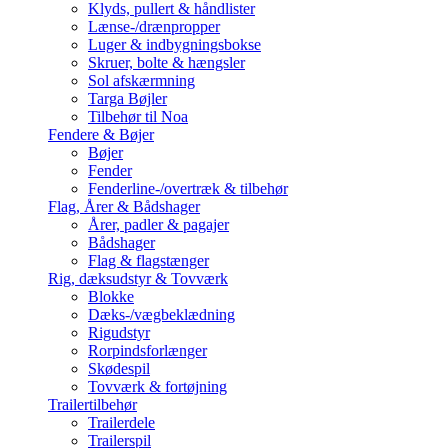
Klyds, pullert & håndlister
Lænse-/drænpropper
Luger & indbygningsbokse
Skruer, bolte & hængsler
Sol afskærmning
Targa Bøjler
Tilbehør til Noa
Fendere & Bøjer
Bøjer
Fender
Fenderline-/overtræk & tilbehør
Flag, Årer & Bådshager
Årer, padler & pagajer
Bådshager
Flag & flagstænger
Rig, dæksudstyr & Tovværk
Blokke
Dæks-/vægbeklædning
Rigudstyr
Rorpindsforlænger
Skødespil
Tovværk & fortøjning
Trailertilbehør
Trailerdele
Trailerspil