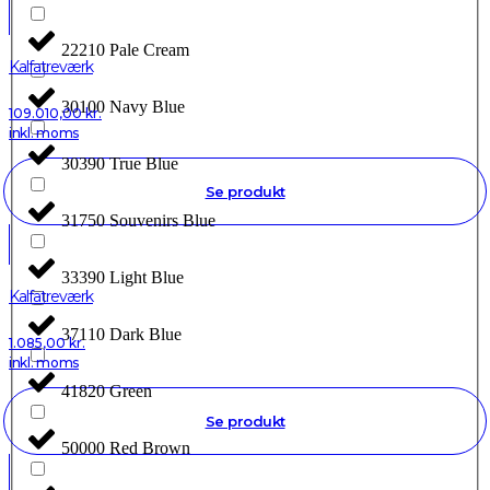
22210 Pale Cream
Kalfatreværk
30100 Navy Blue
109.010,00
kr.
inkl. moms
30390 True Blue
Se produkt
31750 Souvenirs Blue
33390 Light Blue
Kalfatreværk
37110 Dark Blue
1.085,00
kr.
inkl. moms
41820 Green
Se produkt
50000 Red Brown