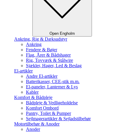
Open Engholm
Ankring, Rig & Dæksudstyr
Ankring
Fendere & Bøjer
Flag, Årer & Bådshager
Rig, Tovværk & Stålwire
Sjækler, Hager, Led & Beslag
El-artikler
Andre El-artikler
Batterikasser, CEE-stik m.m.
El-paneler, Lanterner & Lys
Kabler
Komfort & Bådpleje
Bådpleje & Vedligeholdelse
Komfort Ombord
Pantry, Toilet & Pumper
Sejlmagerartikler & Sejladstilbehør
Motortilbehør & Anoder
Anoder