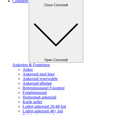
Comstedt
Close Comstedt
Open Comstedt
Ankering & Fortøjning
Anker
Ankerspil med liner
Ankerspil reservedele
Ankerspil tilbehør
Betjeningspanel fj.kontrol
Fortøjningsspil
Horisontalt ankerspil
Kæde tæller
Lodret ankerspil 20-48 fod
Lodret ankerspil 48+ fod