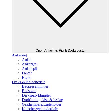
Open Ankering, Rig & Dæksudstyr
Ankering
Anker
Ankergrej
Ankerspil
D-Icer
Kæde
Dæks & Kalechedele
Bådpresenninger
Bådstøtte
Dækspåfyldninger
Dørhåndtag, låse & beslag
Gasdæmpere/Lugeholder
Kaleche-/gelænderdele