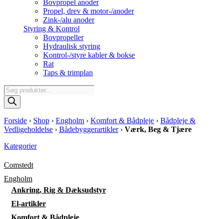
Bovpropel anoder
Propel, drev & motor-/anoder
Zink-/alu anoder
Styring & Kontrol
Bovpropeller
Hydraulisk styring
Kontrol-/styre kabler & bokse
Rat
Taps & trimplan
Products
search
Forside
›
Shop
›
Engholm
›
Komfort & Bådpleje
›
Bådpleje &
Vedligeholdelse
›
Bådebyggerartikler
›
Værk, Beg & Tjære
Kategorier
Comstedt
Engholm
Ankring, Rig & Dæksudstyr
El-artikler
Komfort & Bådpleje