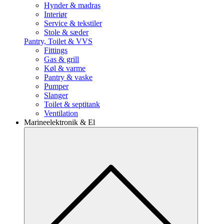
Hynder & madras
Interiør
Service & tekstiler
Stole & sæder
Pantry, Toilet & VVS
Fittings
Gas & grill
Køl & varme
Pantry & vaske
Pumper
Slanger
Toilet & septitank
Ventilation
Marineelektronik & El