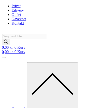
Videre
Privat
til
Erhverv
indhold
Outlet
Gavekort
Kontakt
Products
search
0,00
kr.
0
Kurv
0,00
kr.
0
Kurv