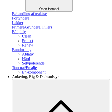
Open Hempel
Behandling af teaktræ
Fortyndere
Lakker
Primere/Grundere, Fillers
Bådpleje
Clean
Protect
Renew
Bundmaling
Ablativ
Hård
Selvpolerende
Topcoat/Emalje
En-komponent
Ankering, Rig & Dæksudstyr