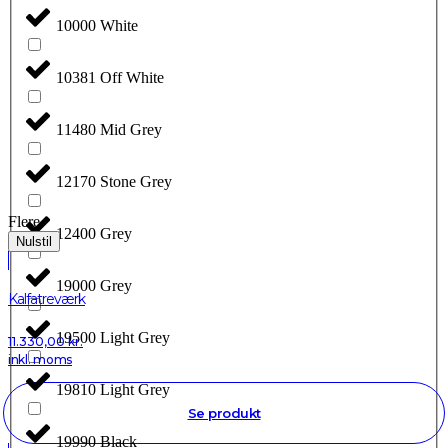
10000 White
10381 Off White
11480 Mid Grey
12170 Stone Grey
Flere
12400 Grey
Nulstil
19000 Grey
Kalfatreværk
19500 Light Grey
11.330,00
kr.
inkl. moms
19810 Light Grey
Se produkt
19990 Black