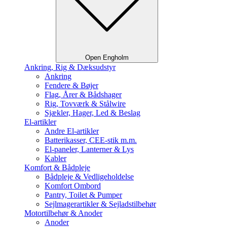
Open Engholm
Ankring, Rig & Dæksudstyr
Ankring
Fendere & Bøjer
Flag, Årer & Bådshager
Rig, Tovværk & Stålwire
Sjækler, Hager, Led & Beslag
El-artikler
Andre El-artikler
Batterikasser, CEE-stik m.m.
El-paneler, Lanterner & Lys
Kabler
Komfort & Bådpleje
Bådpleje & Vedligeholdelse
Komfort Ombord
Pantry, Toilet & Pumper
Sejlmagerartikler & Sejladstilbehør
Motortilbehør & Anoder
Anoder