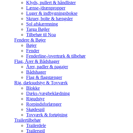
Klyds, pullert & håndlister
Lænse-/drænpropper
Luger & indbygningsbokse
Skruer, bolte & hængsler
Sol afskærmning
Targa Bøjler
Tilbehør til Noa
Fendere & Bøjer
Bøjer
Fender
Fenderline-/overtræk & tilbehør
Flag, Årer & Bådshager
Årer, padler & pagajer
Bådshager
Flag & flagstænger
Rig, dæksudstyr & Tovværk
Blokke
Dæks-/vægbeklædning
Rigudstyr
Rorpindsforlænger
Skødespil
Tovværk & fortøjning
Trailertilbehør
Trailerdele
Trailerspil