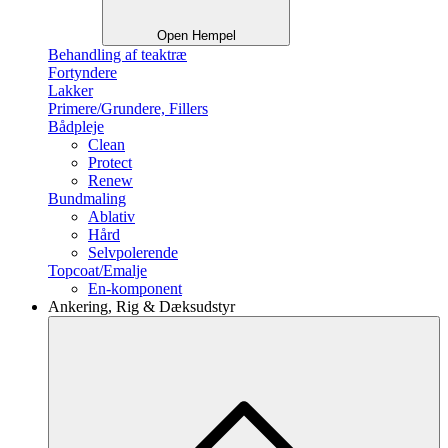
Open Hempel
Behandling af teaktræ
Fortyndere
Lakker
Primere/Grundere, Fillers
Bådpleje
Clean
Protect
Renew
Bundmaling
Ablativ
Hård
Selvpolerende
Topcoat/Emalje
En-komponent
Ankering, Rig & Dæksudstyr