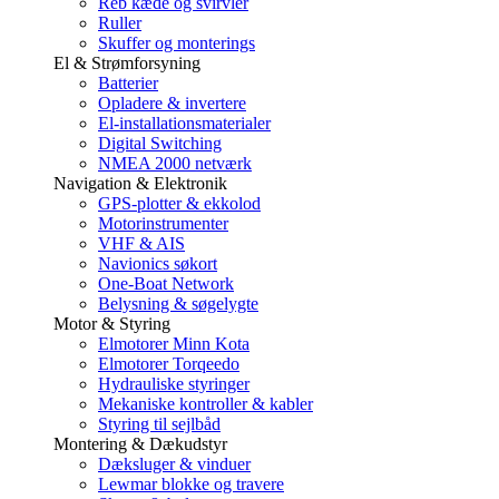
Reb kæde og svirvler
Ruller
Skuffer og monterings
El & Strømforsyning
Batterier
Opladere & invertere
El-installationsmaterialer
Digital Switching
NMEA 2000 netværk
Navigation & Elektronik
GPS-plotter & ekkolod
Motorinstrumenter
VHF & AIS
Navionics søkort
One-Boat Network
Belysning & søgelygte
Motor & Styring
Elmotorer Minn Kota
Elmotorer Torqeedo
Hydrauliske styringer
Mekaniske kontroller & kabler
Styring til sejlbåd
Montering & Dækudstyr
Dæksluger & vinduer
Lewmar blokke og travere