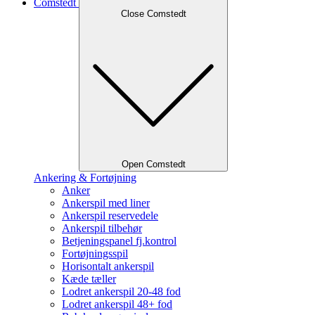
Comstedt
Close Comstedt
Open Comstedt
Ankering & Fortøjning
Anker
Ankerspil med liner
Ankerspil reservedele
Ankerspil tilbehør
Betjeningspanel fj.kontrol
Fortøjningsspil
Horisontalt ankerspil
Kæde tæller
Lodret ankerspil 20-48 fod
Lodret ankerspil 48+ fod