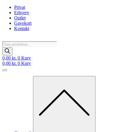
Videre
Privat
til
Erhverv
indhold
Outlet
Gavekort
Kontakt
Products
search
0,00
kr.
0
Kurv
0,00
kr.
0
Kurv