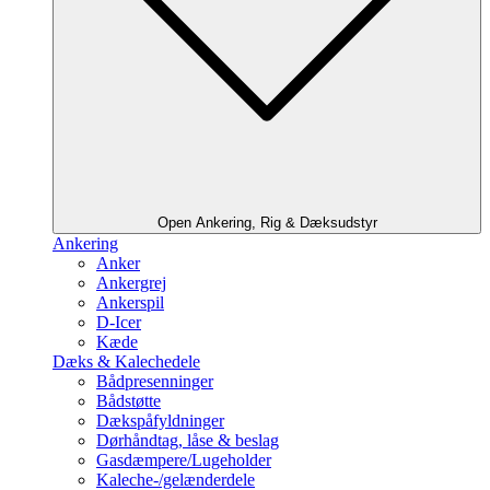
Open Ankering, Rig & Dæksudstyr
Ankering
Anker
Ankergrej
Ankerspil
D-Icer
Kæde
Dæks & Kalechedele
Bådpresenninger
Bådstøtte
Dækspåfyldninger
Dørhåndtag, låse & beslag
Gasdæmpere/Lugeholder
Kaleche-/gelænderdele