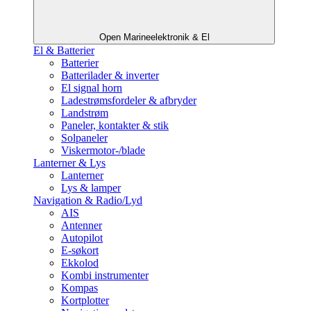
Open Marineelektronik & El
El & Batterier
Batterier
Batterilader & inverter
El signal horn
Ladestrømsfordeler & afbryder
Landstrøm
Paneler, kontakter & stik
Solpaneler
Viskermotor-/blade
Lanterner & Lys
Lanterner
Lys & lamper
Navigation & Radio/Lyd
AIS
Antenner
Autopilot
E-søkort
Ekkolod
Kombi instrumenter
Kompas
Kortplotter