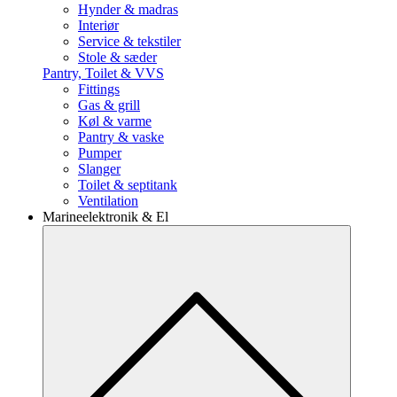
Hynder & madras
Interiør
Service & tekstiler
Stole & sæder
Pantry, Toilet & VVS
Fittings
Gas & grill
Køl & varme
Pantry & vaske
Pumper
Slanger
Toilet & septitank
Ventilation
Marineelektronik & El