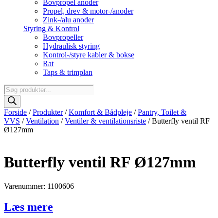
Bovpropel anoder
Propel, drev & motor-/anoder
Zink-/alu anoder
Styring & Kontrol
Bovpropeller
Hydraulisk styring
Kontrol-/styre kabler & bokse
Rat
Taps & trimplan
Products
search
Forside
/
Produkter
/
Komfort & Bådpleje
/
Pantry, Toilet &
VVS
/
Ventilation
/
Ventiler & ventilationsriste
/ Butterfly ventil RF
Ø127mm
Butterfly ventil RF Ø127mm
Varenummer: 1100606
Læs mere