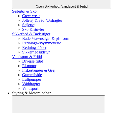
Open Sikkerhed, Vandsport & Fritid
Sejlertøj & Sko
Crew wear
Jolletøj & våd-/tørdragter
Sejlertøj
Sko & støvler
Sikkerhed & Badestiger
Bade-/stævnstiger & platform
Rednings-/svømmeveste
Redningsflåder
Sikkerhedsudstyr
Vandsport & Fritid
Diverse fritid
El-motor
Fiskestænger & Grej
Gummibåde
Luftpumper
Våddragter
Vandsport
Styring & Motortilbehør