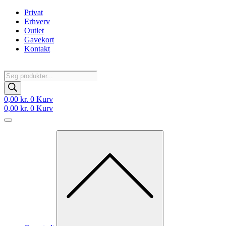
Videre
Privat
til
Erhverv
indhold
Outlet
Gavekort
Kontakt
Products
search
0,00
kr.
0
Kurv
0,00
kr.
0
Kurv