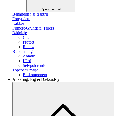
Open Hempel
Behandling af teaktræ
Fortyndere
Lakker
Primere/Grundere, Fillers
Bådpleje
Clean
Protect
Renew
Bundmaling
Ablativ
Hård
Selvpolerende
Topcoat/Emalje
En-komponent
Ankering, Rig & Dæksudstyr