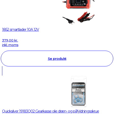
1852 smartlader 10A 12V
379,00
kr.
inkl. moms
Se produkt
Quicksilver 19183Q02 Gearkasse olie dræn- og påfyldningsskrue