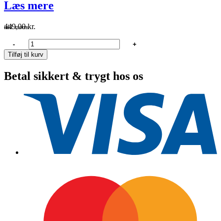
Læs mere
449,00
kr.
inkl. moms
Paraply
-
+
anker
Tilføj til kurv
8.0
kg
Betal sikkert & trygt hos os
antal