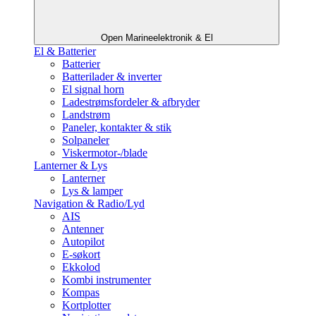
Open Marineelektronik & El
El & Batterier
Batterier
Batterilader & inverter
El signal horn
Ladestrømsfordeler & afbryder
Landstrøm
Paneler, kontakter & stik
Solpaneler
Viskermotor-/blade
Lanterner & Lys
Lanterner
Lys & lamper
Navigation & Radio/Lyd
AIS
Antenner
Autopilot
E-søkort
Ekkolod
Kombi instrumenter
Kompas
Kortplotter