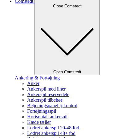
Comstedt
Close Comstedt
Open Comstedt
Ankering & Fortøjning
Anker
Ankerspil med liner
Ankerspil reservedele
Ankerspil tilbehør
Betjeningspanel fj.kontrol
Fortøjningsspil
Horisontalt ankerspil
Kæde tæller
Lodret ankerspil 20-48 fod
Lodret ankerspil 48+ fod