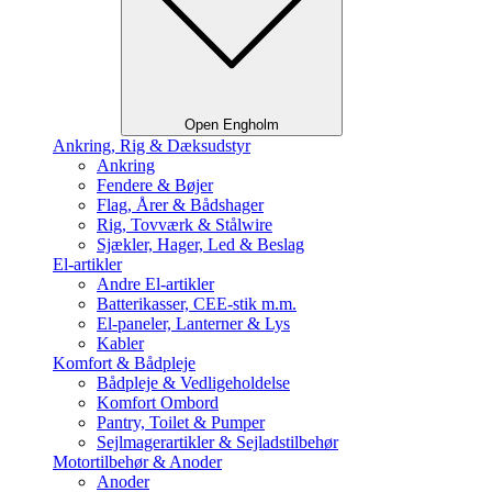
Open Engholm
Ankring, Rig & Dæksudstyr
Ankring
Fendere & Bøjer
Flag, Årer & Bådshager
Rig, Tovværk & Stålwire
Sjækler, Hager, Led & Beslag
El-artikler
Andre El-artikler
Batterikasser, CEE-stik m.m.
El-paneler, Lanterner & Lys
Kabler
Komfort & Bådpleje
Bådpleje & Vedligeholdelse
Komfort Ombord
Pantry, Toilet & Pumper
Sejlmagerartikler & Sejladstilbehør
Motortilbehør & Anoder
Anoder