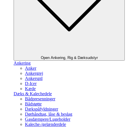
Open Ankering, Rig & Dæksudstyr
Ankering
Anker
Ankergrej
Ankerspil
D-Icer
Kæde
Dæks & Kalechedele
Bådpresenninger
Bådstøtte
Dækspåfyldninger
Dørhåndtag, låse & beslag
Gasdæmpere/Lugeholder
Kaleche-/gelænderdele