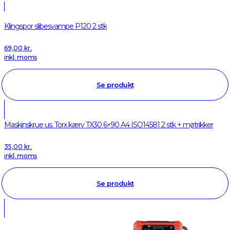
Klingspor slibesvampe P120 2 stk
69,00
kr.
inkl. moms
Se produkt
Maskinskrue us. Torx kærv TX30 6×90 A4 ISO14581 2 stk + møtrikker
35,00
kr.
inkl. moms
Se produkt