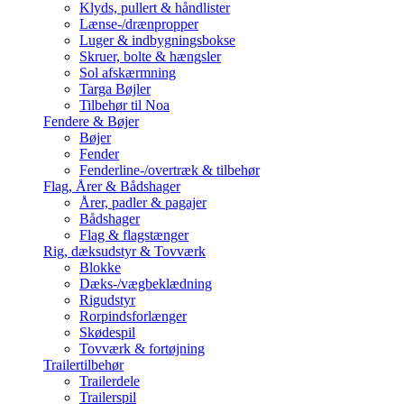
Klyds, pullert & håndlister
Lænse-/drænpropper
Luger & indbygningsbokse
Skruer, bolte & hængsler
Sol afskærmning
Targa Bøjler
Tilbehør til Noa
Fendere & Bøjer
Bøjer
Fender
Fenderline-/overtræk & tilbehør
Flag, Årer & Bådshager
Årer, padler & pagajer
Bådshager
Flag & flagstænger
Rig, dæksudstyr & Tovværk
Blokke
Dæks-/vægbeklædning
Rigudstyr
Rorpindsforlænger
Skødespil
Tovværk & fortøjning
Trailertilbehør
Trailerdele
Trailerspil