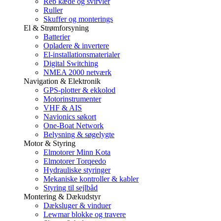
Reb kæde og svirvler
Ruller
Skuffer og monterings
El & Strømforsyning
Batterier
Opladere & invertere
El-installationsmaterialer
Digital Switching
NMEA 2000 netværk
Navigation & Elektronik
GPS-plotter & ekkolod
Motorinstrumenter
VHF & AIS
Navionics søkort
One-Boat Network
Belysning & søgelygte
Motor & Styring
Elmotorer Minn Kota
Elmotorer Torqeedo
Hydrauliske styringer
Mekaniske kontroller & kabler
Styring til sejlbåd
Montering & Dækudstyr
Dæksluger & vinduer
Lewmar blokke og travere