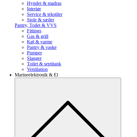
Hynder & madras
Interiør
Service & tekstiler
Stole & sæder
Pantry, Toilet & VVS
Fittings
Gas & grill
Køl & varme
Pantry & vaske
Pumper
Slanger
Toilet & septitank
Ventilation
Marineelektronik & El