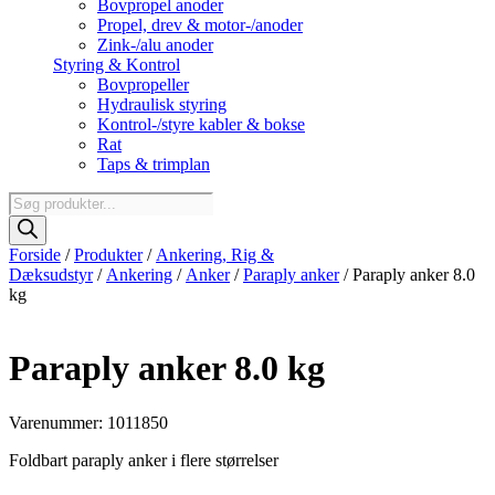
Bovpropel anoder
Propel, drev & motor-/anoder
Zink-/alu anoder
Styring & Kontrol
Bovpropeller
Hydraulisk styring
Kontrol-/styre kabler & bokse
Rat
Taps & trimplan
Products
search
Forside
/
Produkter
/
Ankering, Rig &
Dæksudstyr
/
Ankering
/
Anker
/
Paraply anker
/ Paraply anker 8.0
kg
Paraply anker 8.0 kg
Varenummer: 1011850
Foldbart paraply anker i flere størrelser